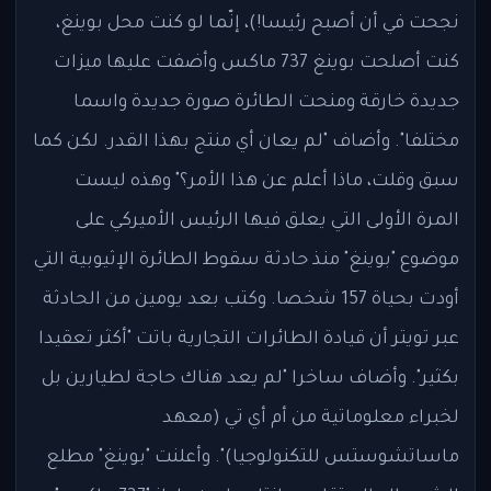
نجحت في أن أصبح رئيسا!)، إنّما لو كنت محل بوينغ،
كنت أصلحت بوينغ 737 ماكس وأضفت عليها ميزات
جديدة خارقة ومنحت الطائرة صورة جديدة واسما
مختلفا". وأضاف "لم يعان أي منتج بهذا القدر. لكن كما
سبق وقلت، ماذا أعلم عن هذا الأمر؟" وهذه ليست
المرة الأولى التي يعلق فيها الرئيس الأميركي على
موضوع "بوينغ" منذ حادثة سقوط الطائرة الإثيوبية التي
أودت بحياة 157 شخصا. وكتب بعد يومين من الحادثة
عبر تويتر أن قيادة الطائرات التجارية باتت "أكثر تعقيدا
بكثير". وأضاف ساخرا "لم يعد هناك حاجة لطيارين بل
لخبراء معلوماتية من أم أي تي (معهد
ماساتشوستس للتكنولوجيا)". وأعلنت "بوينغ" مطلع