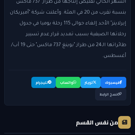
الشهر الحالي تقليص إنتاجها من طراز "737 ماكس"
بنسبة تقرب من 20 في المئة. وأعلنت شركة "أميريكان
إيرلاينز" الأحد إلغاء حوالى 115 رحلة يوميا في جدول
رحلاتها الصيفية بسبب تمديد قرار عدم تسيير
طائراتها الـ24 من طراز "بوينغ 737 ماكس" حتى 19 آب/
أغسطس.
فيسبوك
تويتر
واتساب
تليجرام
نسخ الرابط
من نفس القسم