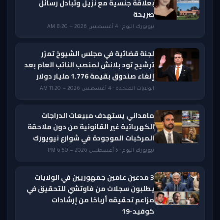
بعلاقة جنسية مع نزيل وتبادل رسائل
صريحة
نيويورك اليوم · 4 أغسطس 2026 — 8:20 AM
لجنة قضائية في مجلس الشيوخ تمرّر
ترشيح تود بلانش لمنصب النائب العام بعد
إلغاء صندوق بقيمة 1.776 مليار دولار
الولايات المتحدة · 4 أغسطس 2026 — 11:20 AM
مامداني يستهدف مبيعات الدراجات
الكهربائية غير القانونية من دون ملاحقة
المركبات الموجودة في شوارع نيويورك
نيويورك اليوم · 5 أغسطس 2026 — 6:50 PM
3 مدعين عامين جمهوريين في الولايات
يطلبون سجلات من فاوتشي للتحقيق في
مزاعم تحقيقه أرباحًا من إرشادات
كوفيد-19