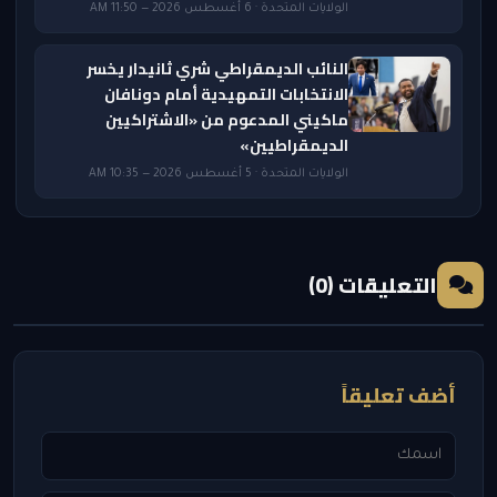
الولايات المتحدة · 6 أغسطس 2026 — 11:50 AM
النائب الديمقراطي شري ثانيدار يخسر
الانتخابات التمهيدية أمام دونافان
ماكيني المدعوم من «الاشتراكيين
الديمقراطيين»
الولايات المتحدة · 5 أغسطس 2026 — 10:35 AM
التعليقات (0)
أضف تعليقاً