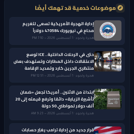
موضوعات خدمية قد تهمك أيضًا
إدارة الهجرة الأمريكية تسعى لتغريم
محامٍ في نيويورك 470584 دولاراً
هجرة ولجوء · 1 أغسطس 2026 — 7:10 PM
حتى في الرحلات الداخلية.. ICE توسع
الاعتقالات داخل المطارات وتستهدف بعض
منتظري الجرين كارد وتمديد الإقامة
هجرة ولجوء · 1 أغسطس 2026 — 12:51 PM
ابتداءً من الاثنين.. أمريكا تجعل «ضمان
تأشيرة الزيارة» دائمًا وترفع قيمته إلى 20
ألف دولار لمواطني 50 دولة
هجرة ولجوء · 1 أغسطس 2026 — 9:23 AM
قرار جديد من إدارة ترامب يغيّر حسابات