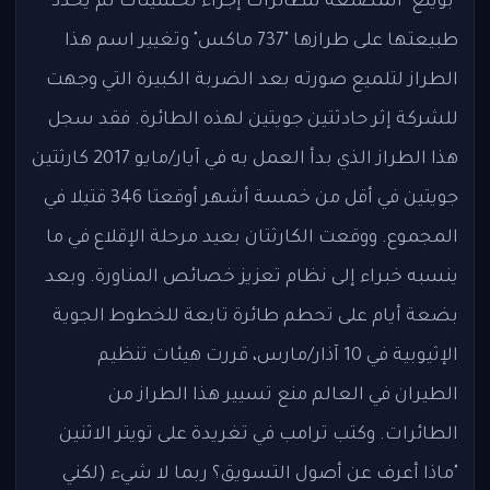
"بوينغ" المصنعة للطائرات إجراء تحسينات لم يحدد
طبيعتها على طرازها "737 ماكس" وتغيير اسم هذا
الطراز لتلميع صورته بعد الضربة الكبيرة التي وجهت
للشركة إثر حادثتين جويتين لهذه الطائرة. فقد سجل
هذا الطراز الذي بدأ العمل به في آيار/مايو 2017 كارثتين
جويتين في أقل من خمسة أشهر أوقعتا 346 قتيلا في
المجموع. ووقعت الكارثتان بعيد مرحلة الإقلاع في ما
ينسبه خبراء إلى نظام تعزيز خصائص المناورة. وبعد
بضعة أيام على تحطم طائرة تابعة للخطوط الجوية
الإثيوبية في 10 آذار/مارس، قررت هيئات تنظيم
الطيران في العالم منع تسيير هذا الطراز من
الطائرات. وكتب ترامب في تغريدة على تويتر الاثنين
"ماذا أعرف عن أصول التسويق؟ ربما لا شيء (لكني