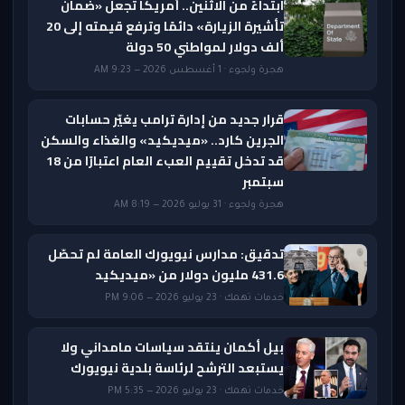
ابتداءً من الاثنين.. أمريكا تجعل «ضمان
تأشيرة الزيارة» دائمًا وترفع قيمته إلى 20
ألف دولار لمواطني 50 دولة
هجرة ولجوء · 1 أغسطس 2026 — 9:23 AM
قرار جديد من إدارة ترامب يغيّر حسابات
الجرين كارد.. «ميديكيد» والغذاء والسكن
قد تدخل تقييم العبء العام اعتبارًا من 18
سبتمبر
هجرة ولجوء · 31 يوليو 2026 — 8:19 AM
تدقيق: مدارس نيويورك العامة لم تحصّل
431.6 مليون دولار من «ميديكيد
خدمات تهمك · 23 يوليو 2026 — 9:06 PM
بيل أكمان ينتقد سياسات مامداني ولا
يستبعد الترشح لرئاسة بلدية نيويورك
خدمات تهمك · 23 يوليو 2026 — 5:35 PM