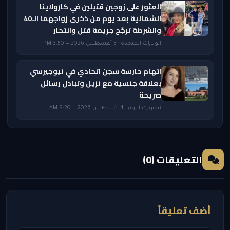
العثور على زوجين قتيلين في كارولاينا
الشمالية بعد يوم من ذكرى زواجهما الـ40
والشرطة ترجّح جريمة قتل وانتحار
الولايات المتحدة · 3 أغسطس 2026 — 3:50 PM
اتهام حارسة سجن اتحادي في نيوجيرسي
بعلاقة جنسية مع نزيل وتبادل رسائل
صريحة
نيويورك اليوم · 4 أغسطس 2026 — 8:20 AM
التعليقات (0)
أضف تعليقاً