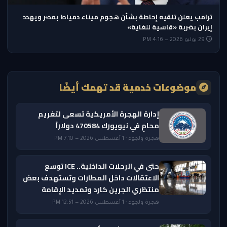
ترامب يعلن تلقيه إحاطة بشأن هجوم ميناء دمياط بمصر ويهدد
إيران بضربة «قاسية للغاية»
29 يوليو 2026 — 4:16 PM
موضوعات خدمية قد تهمك أيضًا
إدارة الهجرة الأمريكية تسعى لتغريم
محامٍ في نيويورك 470584 دولاراً
هجرة ولجوء · 1 أغسطس 2026 — 7:10 PM
حتى في الرحلات الداخلية.. ICE توسع
الاعتقالات داخل المطارات وتستهدف بعض
منتظري الجرين كارد وتمديد الإقامة
هجرة ولجوء · 1 أغسطس 2026 — 12:51 PM