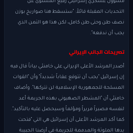
مسؤول عسكري إسرائيلي رفيع المستوى عن
التحديات المقبلة قائلاً: "ستسقط هنا صواريخ بوزن
نصف طن وحتى طن كامل، لكن هذا هو الثمن الذي
يجب أن ندفعه".
تصريحات الجانب الإيراني
أصدر المرشد الأعلى الإيراني علي خامنئي بياناً قال فيه
إن إسرائيل "يجب أن تتوقع عقاباً شديداً" وأن "القوات
المسلحة للجمهورية الإسلامية لن تتركها". وأضاف
خامنئي أن "المشطر الصهيوني بهذه الجريمة أعد
لنفسه مصيراً مريراً ومؤلماً وسيحصل عليه بالتأكيد".
كما أكد المرشد الأعلى أن إسرائيل هي التي "فتحت
يدها الملوثة والمدممة للجريمة في أرضنا الحبيبة