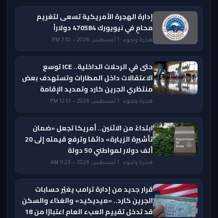
إدارة الهجرة الأمريكية تسعى لتغريم
محامٍ في نيويورك 470584 دولاراً
هجرة ولجوء · 1 أغسطس 2026 — 7:10 PM
حتى في الرحلات الداخلية.. ICE توسع
الاعتقالات داخل المطارات وتستهدف بعض
منتظري الجرين كارد وتمديد الإقامة
هجرة ولجوء · 1 أغسطس 2026 — 12:51 PM
ابتداءً من الاثنين.. أمريكا تجعل «ضمان
تأشيرة الزيارة» دائمًا وترفع قيمته إلى 20
ألف دولار لمواطني 50 دولة
هجرة ولجوء · 1 أغسطس 2026 — 9:23 AM
قرار جديد من إدارة ترامب يغيّر حسابات
الجرين كارد.. «ميديكيد» والغذاء والسكن
قد تدخل تقييم العبء العام اعتبارًا من 18