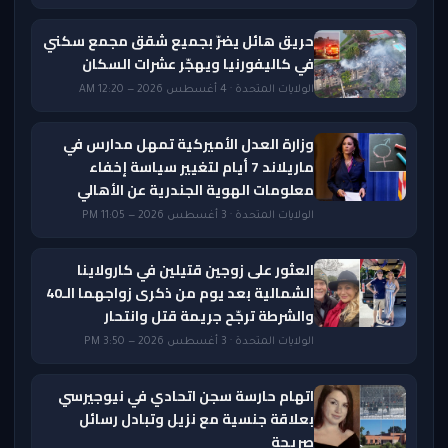
حريق هائل يضرّ بجميع شقق مجمع سكني
في كاليفورنيا ويهجّر عشرات السكان
الولايات المتحدة · 4 أغسطس 2026 — 12:20 AM
وزارة العدل الأميركية تمهل مدارس في
ماريلاند 7 أيام لتغيير سياسة إخفاء
معلومات الهوية الجندرية عن الأهالي
الولايات المتحدة · 3 أغسطس 2026 — 11:05 PM
العثور على زوجين قتيلين في كارولاينا
الشمالية بعد يوم من ذكرى زواجهما الـ40
والشرطة ترجّح جريمة قتل وانتحار
الولايات المتحدة · 3 أغسطس 2026 — 3:50 PM
اتهام حارسة سجن اتحادي في نيوجيرسي
بعلاقة جنسية مع نزيل وتبادل رسائل
صريحة