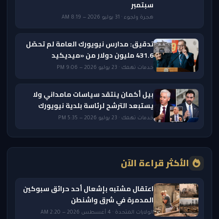
سبتمبر
هجرة ولجوء · 31 يوليو 2026 — 8:19 AM
تدقيق: مدارس نيويورك العامة لم تحصّل
431.6 مليون دولار من «ميديكيد
خدمات تهمك · 23 يوليو 2026 — 9:06 PM
بيل أكمان ينتقد سياسات مامداني ولا
يستبعد الترشح لرئاسة بلدية نيويورك
خدمات تهمك · 23 يوليو 2026 — 5:35 PM
الأكثر قراءة الآن
اعتقال مشتبه بإشعال أحد حرائق سبوكين
المدمرة في شرق واشنطن
الولايات المتحدة · 4 أغسطس 2026 — 2:20 AM