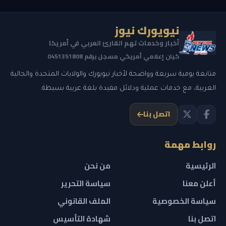
نيويورك نيوز
أخبار وخدمات تهم القارئ العربي في أمريكا
كيان إعلامي أمريكي مسجل برقم 0451351808
متابعة يومية سريعة وواضحة لأخبار نيويورك والولايات المتحدة والجالية
العربية، مع خدمات عملية ودلائل مفيدة بلغة عربية بسيطة.
اتصل بنا
روابط مهمة
الرئيسية
من نحن
أعلن معنا
سياسة التحرير
سياسة الخصوصية
الملف القانوني
اتصل بنا
شهادة التأسيس