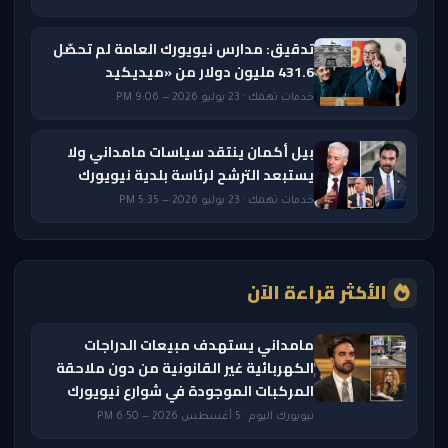
تدقيق: مدارس نيويورك العامة لم تحصّل
431.6 مليون دولار من «ميديكيد
خدمات تهمك · 23 يوليو 2026 — 9:06 PM
بيل أكمان ينتقد سياسات مامداني ولا
يستبعد الترشح لرئاسة بلدية نيويورك
خدمات تهمك · 23 يوليو 2026 — 5:35 PM
الأكثر قراءة الآن
مامداني يستهدف مبيعات الدراجات
الكهربائية غير القانونية من دون ملاحقة
المركبات الموجودة في شوارع نيويورك
نيويورك اليوم · 5 أغسطس 2026 — 6:50 PM