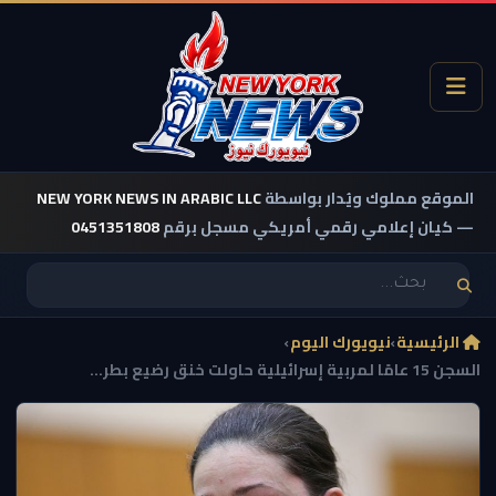
الموقع مملوك ويُدار بواسطة
NEW YORK NEWS IN ARABIC LLC
— كيان إعلامي رقمي أمريكي مسجل برقم
0451351808
الرئيسية
›
نيويورك اليوم
›
السجن 15 عامًا لمربية إسرائيلية حاولت خنق رضيع بطر...