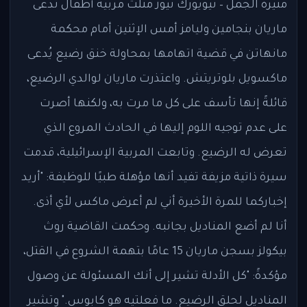
منيرة الجمل – نيويورك نيوز مثلت مربية أطفال تدعى
ماريان بنجامين وليامز أمس الإثنين أمام محكمة
مانهاتن في قضية اتهامها بمحاولة خنق رضيع يُدعى
ماكسويل بلوتريتش. واعتذرت ماريان لوالدي الرضيع،
قائلةً إنها تأسف على كل ما مرت به، ولكنها أصرت
على عدم توجيه اللوم إليها في الحادث المروع الذي
تعرض له الرضيع. وتابعت المربية الإسرائيلية، قدمت
سيرة ذاتية مزيفة تفيد أنها مؤهلة طبيًا للوظيفة: "أريد
إخباركما للمرة الأخيرة أني لم أعرض ماكس لأي أذى.
أنا لم أضع المناديل بجانبه. وحكمت القاضية روث
بيكولز بسجن ماريان 15 عامًا بتهمة الشروع في القتل،
مؤكدةً: "كل الأدلة تشير إلى أنك المسئولة عن وصول
المناديل لحلق الرضيع. ما فعلتيه هو كابوس." وتشير