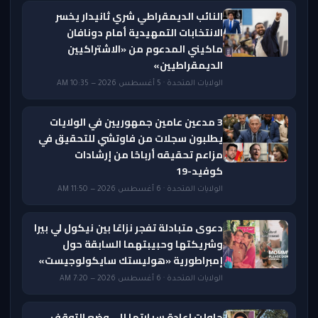
النائب الديمقراطي شري ثانيدار يخسر
الانتخابات التمهيدية أمام دونافان
ماكيني المدعوم من «الاشتراكيين
الديمقراطيين»
الولايات المتحدة · 5 أغسطس 2026 — 10:35 AM
3 مدعين عامين جمهوريين في الولايات
يطلبون سجلات من فاوتشي للتحقيق في
مزاعم تحقيقه أرباحًا من إرشادات
كوفيد-19
الولايات المتحدة · 6 أغسطس 2026 — 11:50 AM
دعوى متبادلة تفجر نزاعًا بين نيكول لي بيرا
وشريكتها وحبيبتهما السابقة حول
إمبراطورية «هوليستك سايكولوجيست»
الولايات المتحدة · 6 أغسطس 2026 — 7:20 AM
حاولت إعادة سيارتها إلى وضع التوقف