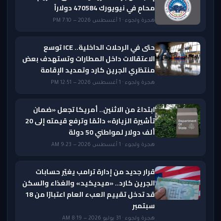
محامٍ في نيويورك 470584 دولاراً
هجرة ولجوء · 1 أغسطس 2026 — 7:10 PM
حتى في الرحلات الداخلية.. ICE توسع
الاعتقالات داخل المطارات وتستهدف بعض
منتظري الجرين كارد وتمديد الإقامة
هجرة ولجوء · 1 أغسطس 2026 — 12:51 PM
ابتداءً من الاثنين.. أمريكا تجعل «ضمان
تأشيرة الزيارة» دائمًا وترفع قيمته إلى 20
ألف دولار لمواطني 50 دولة
هجرة ولجوء · 1 أغسطس 2026 — 9:23 AM
قرار جديد من إدارة ترامب يغيّر حسابات
الجرين كارد.. «ميديكيد» والغذاء والسكن
قد تدخل تقييم العبء العام اعتبارًا من 18
سبتمبر
هجرة ولجوء · 31 يوليو 2026 — 8:19 AM