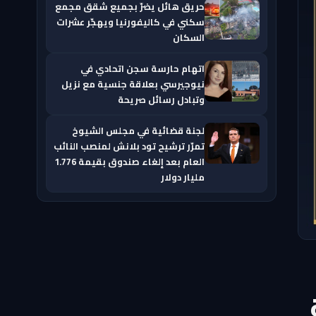
حريق هائل يضرّ بجميع شقق مجمع
سكني في كاليفورنيا ويهجّر عشرات
السكان
اتهام حارسة سجن اتحادي في
نيوجيرسي بعلاقة جنسية مع نزيل
وتبادل رسائل صريحة
لجنة قضائية في مجلس الشيوخ
تمرّر ترشيح تود بلانش لمنصب النائب
العام بعد إلغاء صندوق بقيمة 1.776
مليار دولار