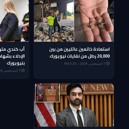
استعادة خاتمين عائليين من بين
أب كندي متهم
20,000 رطل من نفايات نيويورك
الإدلاء بشها
بنيويورك
7 أغسطس 2026 — 8:20 PM
7 أغسطس 2026 — 7:05 PM