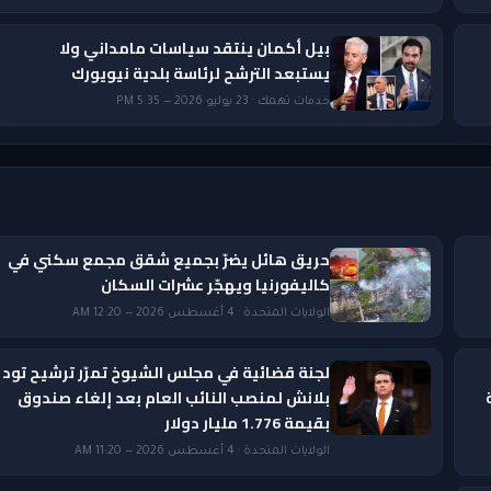
بيل أكمان ينتقد سياسات مامداني ولا
يستبعد الترشح لرئاسة بلدية نيويورك
خدمات تهمك · 23 يوليو 2026 — 5:35 PM
حريق هائل يضرّ بجميع شقق مجمع سكني في
كاليفورنيا ويهجّر عشرات السكان
الولايات المتحدة · 4 أغسطس 2026 — 12:20 AM
لجنة قضائية في مجلس الشيوخ تمرّر ترشيح تود
بلانش لمنصب النائب العام بعد إلغاء صندوق
بقيمة 1.776 مليار دولار
الولايات المتحدة · 4 أغسطس 2026 — 11:20 AM