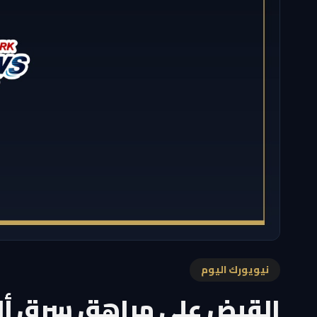
نيويورك اليوم
القبض على مراهق سرق ألع