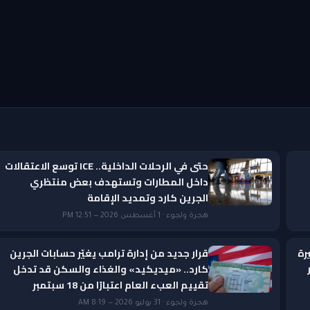
حتى في الرحلات الداخلية.. ICE توسع الاعتقالات
داخل المطارات وتستهدف بعض منتظري
الجرين كارد وتمديد الإقامة
هجرة ولجوء · 1 أغسطس 2026 — 12:51 PM
رة
قرار جديد من إدارة ترامب يغيّر حسابات الجرين
ار
كارد.. «ميديكيد» والغذاء والسكن قد تدخل
تقييم العبء العام اعتبارًا من 18 سبتمبر
هجرة ولجوء · 31 يوليو 2026 — 8:19 AM