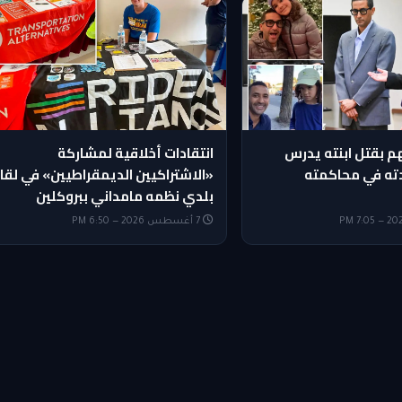
 بقتل ابنته يدرس
انتقادات أخلاقية لمشاركة
دته في محاكمته
«الاشتراكيين الديمقراطيين» في لقا
بلدي نظمه مامداني ببروكلين
7 أغسطس 2026 — 6:50 PM