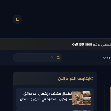
مسجل برقم
0451351808
يد
يتابعه القراء الآن
اعتقال مشتبه بإشعال أحد حرائق
سبوكين المدمرة في شرق واشنطن