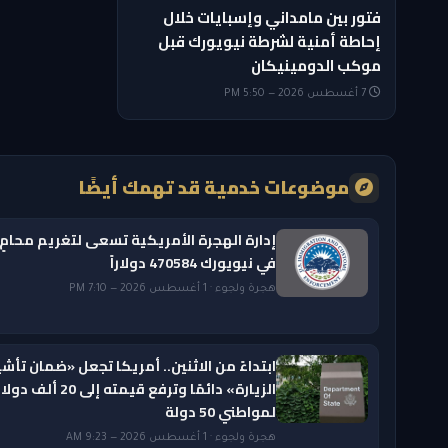
فتور بين مامداني وإسبايات خلال
إحاطة أمنية لشرطة نيويورك قبل
موكب الدومينيكان
7 أغسطس 2026 — 5:50 PM
موضوعات خدمية قد تهمك أيضًا
إدارة الهجرة الأمريكية تسعى لتغريم محامٍ
في نيويورك 470584 دولاراً
هجرة ولجوء · 1 أغسطس 2026 — 7:10 PM
ابتداءً من الاثنين.. أمريكا تجعل «ضمان تأشي
الزيارة» دائمًا وترفع قيمته إلى 20 ألف دول
لمواطني 50 دولة
هجرة ولجوء · 1 أغسطس 2026 — 9:23 AM