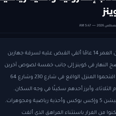
نز
قالت الشرطة إن صبيًا يبلغ من العمر 14 عامًا ألقي القبض عليه لسرقة جهازين
 النهار في كوينز إلى جانب خمسة لصوص آخرين
ما زالوا طلقاء. وقالت الشرطة إن الطاقم اقتحموا المنزل الواقع في شارع 230 وشارع 64
نز حوالي الساعة 1 مساءً يوم الثلاثاء، وأبرز أحدهم سكينًا في وجه السكان.
وقالت الشرطة إنهم سرقوا جهاز بلاي ستيشن 5 وإكس بوكس ​​وأحذية رياضية ومجوهرات.
من الفرار باستثناء المراهق الذي ألقت