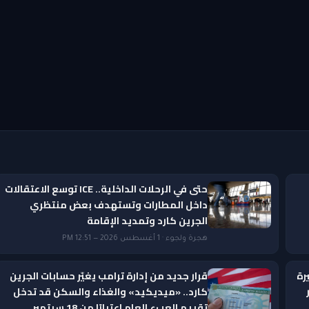
حتى في الرحلات الداخلية.. ICE توسع الاعتقالات
داخل المطارات وتستهدف بعض منتظري
الجرين كارد وتمديد الإقامة
هجرة ولجوء · 1 أغسطس 2026 — 12:51 PM
رة
قرار جديد من إدارة ترامب يغيّر حسابات الجرين
ار
كارد.. «ميديكيد» والغذاء والسكن قد تدخل
تقييم العبء العام اعتبارًا من 18 سبتمبر