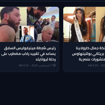
 جمال كارولاينا
رئيس شرطة مينيابوليس السابق
بريتاني بولتينهاوس
يساعد في تقييد راكب مضطرب على
نشورات عنصرية
رحلة ليونايتد
7 أغسطس 2026 — 4:50 AM