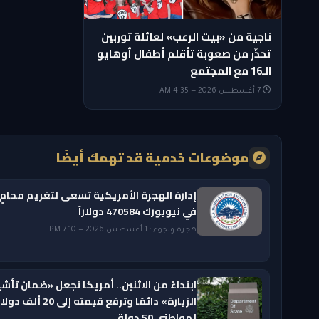
ناجية من «بيت الرعب» لعائلة توربين
تحذّر من صعوبة تأقلم أطفال أوهايو
الـ16 مع المجتمع
7 أغسطس 2026 — 4:35 AM
موضوعات خدمية قد تهمك أيضًا
إدارة الهجرة الأمريكية تسعى لتغريم محامٍ
في نيويورك 470584 دولاراً
هجرة ولجوء · 1 أغسطس 2026 — 7:10 PM
ابتداءً من الاثنين.. أمريكا تجعل «ضمان تأشي
الزيارة» دائمًا وترفع قيمته إلى 20 ألف دول
لمواطني 50 دولة