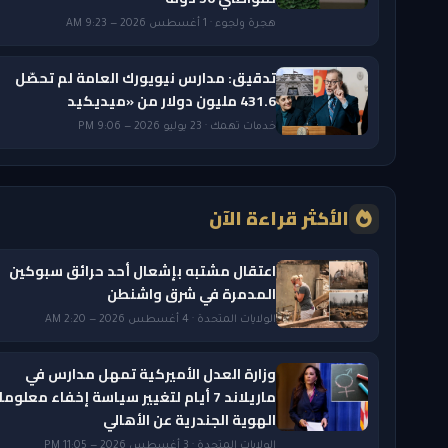
هجرة ولجوء · 1 أغسطس 2026 — 9:23 AM
تدقيق: مدارس نيويورك العامة لم تحصّل
431.6 مليون دولار من «ميديكيد
خدمات تهمك · 23 يوليو 2026 — 9:06 PM
الأكثر قراءة الآن
اعتقال مشتبه بإشعال أحد حرائق سبوكين
المدمرة في شرق واشنطن
الولايات المتحدة · 4 أغسطس 2026 — 2:20 AM
وزارة العدل الأميركية تمهل مدارس في
ماريلاند 7 أيام لتغيير سياسة إخفاء معلوم
الهوية الجندرية عن الأهالي
الولايات المتحدة · 3 أغسطس 2026 — 11:05 PM