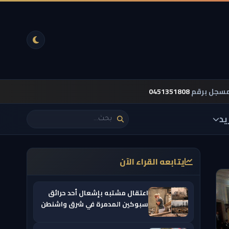
مسجل برقم
0451351808
يد
يتابعه القراء الآن
اعتقال مشتبه بإشعال أحد حرائق
سبوكين المدمرة في شرق واشنطن