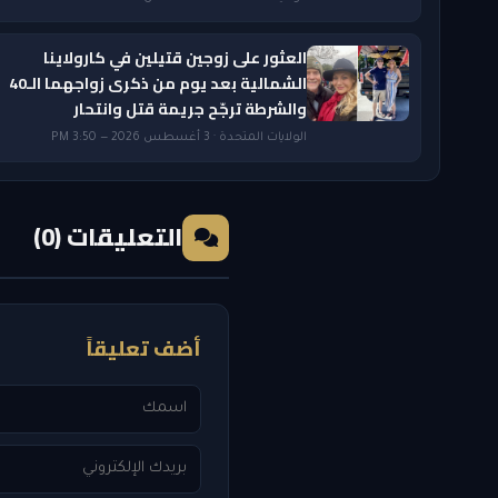
العثور على زوجين قتيلين في كارولاينا
الشمالية بعد يوم من ذكرى زواجهما الـ40
والشرطة ترجّح جريمة قتل وانتحار
الولايات المتحدة · 3 أغسطس 2026 — 3:50 PM
التعليقات (0)
أضف تعليقاً