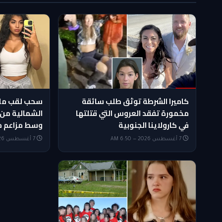
كاميرا الشرطة توثق طلب سائقة
سحب لقب ملكة
مخمورة تفقد العروس التي قتلتها
الشمالية من 
في كارولاينا الجنوبية
وسط مزاعم م
7 أغسطس 2026 — 6:50 AM
7 أغسطس 2026 — 6:05 AM