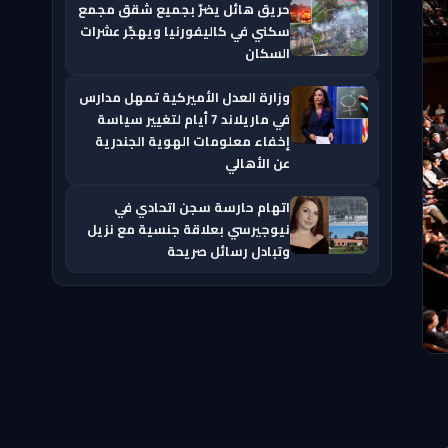
حريق هائل يضرّ بجميع شقق مجمع
سكني في كاليفورنيا ويهجّر عشرات
السكان
وزارة العدل الأميركية تمهل مدارس
في ماريلاند 7 أيام لتغيير سياسة
إخفاء معلومات الهوية الجندرية
عن الأهالي
اتهام حارسة سجن اتحادي في
نيوجيرسي بعلاقة جنسية مع نزيل
وتبادل رسائل صريحة