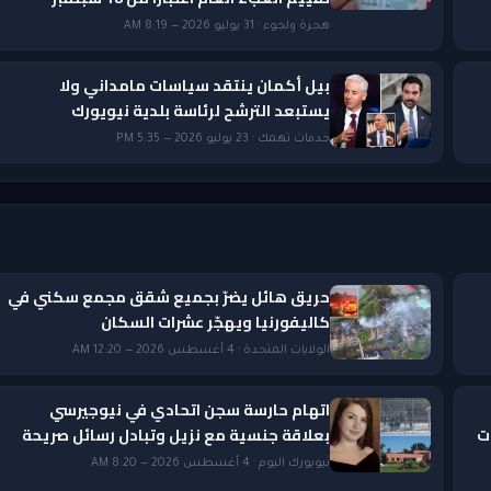
هجرة ولجوء · 31 يوليو 2026 — 8:19 AM
بيل أكمان ينتقد سياسات مامداني ولا
يستبعد الترشح لرئاسة بلدية نيويورك
خدمات تهمك · 23 يوليو 2026 — 5:35 PM
حريق هائل يضرّ بجميع شقق مجمع سكني في
كاليفورنيا ويهجّر عشرات السكان
الولايات المتحدة · 4 أغسطس 2026 — 12:20 AM
اتهام حارسة سجن اتحادي في نيوجيرسي
ات
بعلاقة جنسية مع نزيل وتبادل رسائل صريحة
نيويورك اليوم · 4 أغسطس 2026 — 8:20 AM