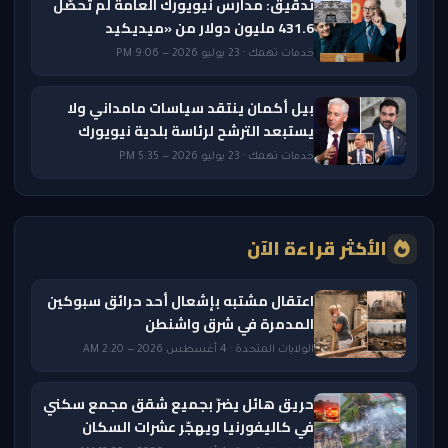
تدقيق: مدارس نيويورك العامة لم تحصّل
431.6 مليون دولار من «ميديكيد
خدمات تهمك · 23 يوليو 2026 — 9:06 PM
بيل أكمان ينتقد سياسات مامداني ولا
يستبعد الترشح لرئاسة بلدية نيويورك
خدمات تهمك · 23 يوليو 2026 — 5:35 PM
الأكثر قراءة الآن
اعتقال مشتبه بإشعال أحد حرائق سبوكين
المدمرة في شرق واشنطن
الولايات المتحدة · 4 أغسطس 2026 — 2:20 AM
حريق هائل يضرّ بجميع شقق مجمع سكني
في كاليفورنيا ويهجّر عشرات السكان