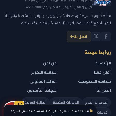
كيان إعلامي أمريكي مسجل برقم 0451351808
متابعة يومية سريعة وواضحة لأخبار نيويورك والولايات المتحدة والجالية
العربية، مع خدمات عملية ودلائل مفيدة بلغة عربية بسيطة.
اتصل بنا
روابط مهمة
الرئيسية
من نحن
أعلن معنا
سياسة التحرير
سياسة الخصوصية
الملف القانوني
اتصل بنا
شهادة التأسيس
نيويورك اليوم
الولايات المتحدة
الجالية العربية
جديد
ريلز
خدمات تهمك
نستخدم ملفات تعريف الارتباط الأساسية لتحسين السرعة