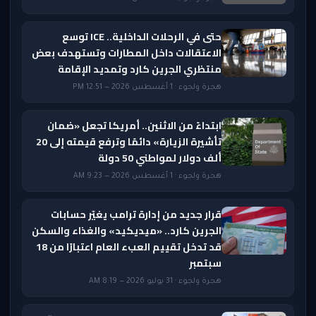
حتى في الرحلات الداخلية.. ICE توسع
الاعتقالات داخل المطارات وتستهدف بعض
منتظري الجرين كارد وتمديد الإقامة
هجرة ولجوء · 1 أغسطس 2026 — 12:51 PM
ابتداءً من الاثنين.. أمريكا تجعل «ضمان
تأشيرة الزيارة» دائمًا وترفع قيمته إلى 20
ألف دولار لمواطني 50 دولة
هجرة ولجوء · 1 أغسطس 2026 — 9:23 AM
قرار جديد من إدارة ترامب يغيّر حسابات
الجرين كارد.. «ميديكيد» والغذاء والسكن
قد تدخل تقييم العبء العام اعتبارًا من 18
سبتمبر
هجرة ولجوء · 31 يوليو 2026 — 8:19 AM