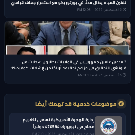
تقنين المياه يطال مدنًا في بورتوريكو مع استمرار جفاف قياسي
6 أغسطس 2026 — 12:05 PM
3 مدعين عامين جمهوريين في الولايات يطلبون سجلات من
فاوتشي للتحقيق في مزاعم تحقيقه أرباحًا من إرشادات كوفيد-19
6 أغسطس 2026 — 11:50 AM
موضوعات خدمية قد تهمك أيضًا
إدارة الهجرة الأمريكية تسعى لتغريم
محامٍ في نيويورك 470584 دولاراً
هجرة ولجوء · 1 أغسطس 2026 — 7:10 PM