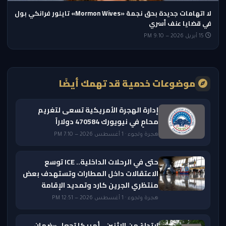
لا اتهامات جديدة بحق نجمة «Mormon Wives» تايلور فرانكي بول
في قضايا عنف أسري
15 أبريل 2026 — 9:10 PM
موضوعات خدمية قد تهمك أيضًا
إدارة الهجرة الأمريكية تسعى لتغريم
محامٍ في نيويورك 470584 دولاراً
هجرة ولجوء · 1 أغسطس 2026 — 7:10 PM
حتى في الرحلات الداخلية.. ICE توسع
الاعتقالات داخل المطارات وتستهدف بعض
منتظري الجرين كارد وتمديد الإقامة
هجرة ولجوء · 1 أغسطس 2026 — 12:51 PM
ابتداءً من الاثنين.. أمريكا تجعل «ضمان