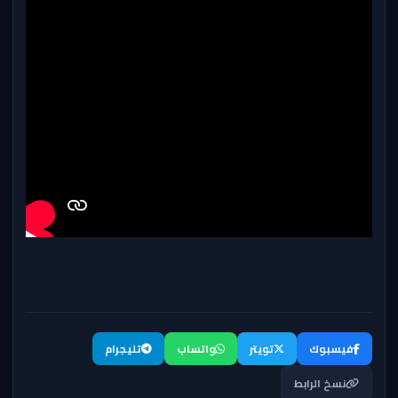
فيسبوك
تويتر
واتساب
تليجرام
نسخ الرابط