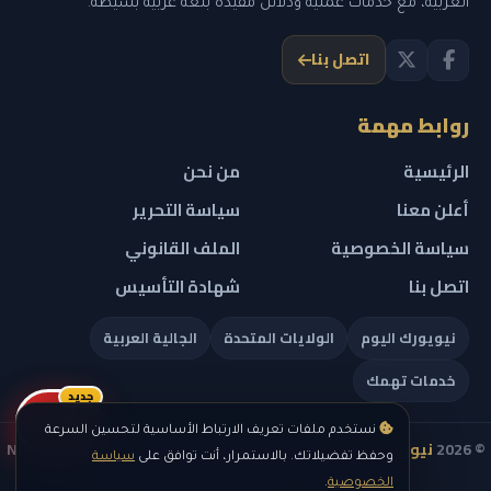
العربية، مع خدمات عملية ودلائل مفيدة بلغة عربية بسيطة.
اتصل بنا
روابط مهمة
الرئيسية
من نحن
أعلن معنا
سياسة التحرير
سياسة الخصوصية
الملف القانوني
اتصل بنا
شهادة التأسيس
نيويورك اليوم
الولايات المتحدة
الجالية العربية
خدمات تهمك
جديد
ريلز
نستخدم ملفات تعريف الارتباط الأساسية لتحسين السرعة
© 2026
نيويورك نيوز
— جميع الحقوق محفوظة — NEW YORK NEWS
وحفظ تفضيلاتك. بالاستمرار، أنت توافق على
سياسة
IN ARABIC LLC — رقم التسجيل 0451351808
الخصوصية
.