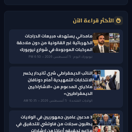
الأكثر قراءة الآن
مامداني يستهدف مبيعات الدراجات
الكهربائية غير القانونية من دون ملاحقة
المركبات الموجودة في شوارع نيويورك
نيويورك اليوم · 5 أغسطس 2026 — 6:50 PM
النائب الديمقراطي شري ثانيدار يخسر
الانتخابات التمهيدية أمام دونافان
ماكيني المدعوم من «الاشتراكيين
الديمقراطيين»
الولايات المتحدة · 5 أغسطس 2026 — 10:35 AM
3 مدعين عامين جمهوريين في الولايات
يطلبون سجلات من فاوتشي للتحقيق في
مزاعم تحقيقه أرباحًا من إرشادات