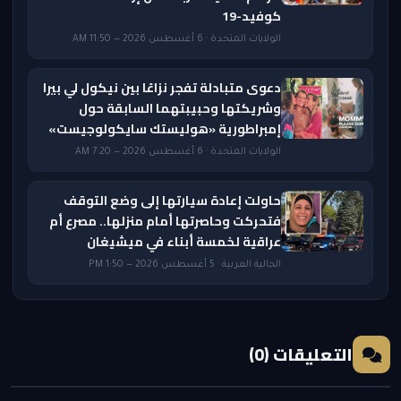
كوفيد-19
الولايات المتحدة · 6 أغسطس 2026 — 11:50 AM
دعوى متبادلة تفجر نزاعًا بين نيكول لي بيرا
وشريكتها وحبيبتهما السابقة حول
إمبراطورية «هوليستك سايكولوجيست»
الولايات المتحدة · 6 أغسطس 2026 — 7:20 AM
حاولت إعادة سيارتها إلى وضع التوقف
فتحركت وحاصرتها أمام منزلها.. مصرع أم
عراقية لخمسة أبناء في ميشيغان
الجالية العربية · 5 أغسطس 2026 — 1:50 PM
التعليقات (0)