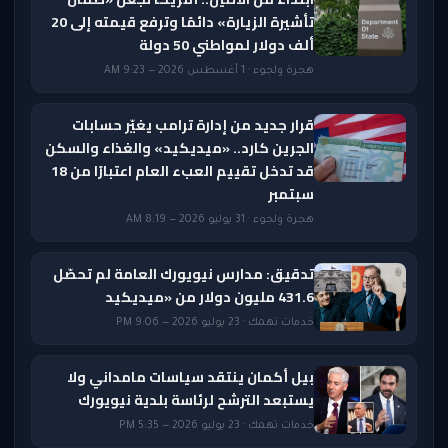
تأشيرة الزيارة» دائمًا وترفع قيمته إلى 20
ألف دولار لمواطني 50 دولة
هجرة ولجوء · 1 أغسطس 2026 — 9:23 AM
قرار جديد من إدارة ترامب يغيّر حسابات
الجرين كارد.. «ميديكيد» والغذاء والسكن
قد تدخل تقييم العبء العام اعتبارًا من 18
سبتمبر
هجرة ولجوء · 31 يوليو 2026 — 8:19 AM
تدقيق: مدارس نيويورك العامة لم تحصّل
431.6 مليون دولار من «ميديكيد
خدمات تهمك · 23 يوليو 2026 — 9:06 PM
بيل أكمان ينتقد سياسات مامداني ولا
يستبعد الترشح لرئاسة بلدية نيويورك
خدمات تهمك · 23 يوليو 2026 — 5:35 PM