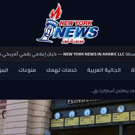
اسطة
NEW YORK NEWS IN ARABIC LLC
— كيان إعلامي رقمي أمريكي 
ة
الجالية العربية
خدمات تهمك
منوعات
المز
ت يطالبن أستراليا بق...