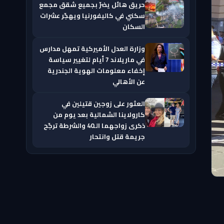
حريق هائل يضرّ بجميع شقق مجمع
سكني في كاليفورنيا ويهجّر عشرات
السكان
وزارة العدل الأميركية تمهل مدارس
في ماريلاند 7 أيام لتغيير سياسة
إخفاء معلومات الهوية الجندرية
عن الأهالي
العثور على زوجين قتيلين في
كارولاينا الشمالية بعد يوم من
ذكرى زواجهما الـ40 والشرطة ترجّح
جريمة قتل وانتحار