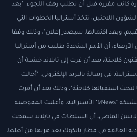
رة كانت مقررة قبل أن تطلب رهف اللجوء: "بعد
شؤون اللاجئين، تتخذ أستراليا الخطوات التي
قييم، وبعد اكتمالها، سيصدر إعلان"، وذلك وفقا
 الأربعاء، أن الأمم المتحدة طلبت من أستراليا
ون كلاجئة، بعد أن فرت إلى تايلاند خشية أن
سترالية، في رسالة بالبريد الإلكتروني: "أحالت
لبحث استقبالها كلاجئة"، وذلك بعد أن أقرت
المفوضية بتصنيفها كلاجئة، وذلك وفقا لـشبكة "9News" الأسترالية. وأعلنت المفوضية
الاثنين الماضي، أن السلطات في تايلاند سمحت
دية العالقة في مطار بانكوك بعد هربها من أهلها،