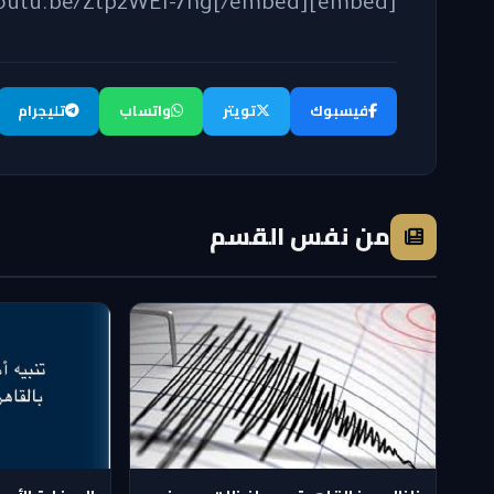
[embed]https://youtu.be/Ztp2WEI-7hg[/embed]
فيسبوك
تويتر
واتساب
تليجرام
من نفس القسم