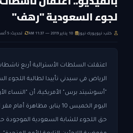
بالفيديو.. اعتقال ناشطات 
لجوء السعودية "رهف"
كتب: نيويورك نيوز
10 يناير 2019 — 11:37 AM
تحديث: 5 أغسطس 2026 — 2:29 AM
اعتقلت السلطات الأسترالية أربع ناشطات
الرياض في سيدني تأييدا لطالبة اللجوء ا
"أسوشيتد برس" الأمريكية، أن "النساء الأر
اليوم الخميس 10 يناير، مظاهر
حق اللجوء للشابة السعودية الموجودة حالي