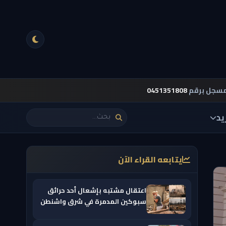
مسجل برقم
0451351808
يد
يتابعه القراء الآن
اعتقال مشتبه بإشعال أحد حرائق
سبوكين المدمرة في شرق واشنطن