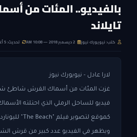
بالفيديو.. المئات من أس
تايلاند
كتب: نيويورك نيوز
2 ديسمبر 2018 — 10:08 AM
تحديث: 5 أغسطس 2026 — 4:17 PM
لارا عادل - نيويورك نيوز
غزت المئات من أسماك القرش شاطئ شهير 
فيديو للساحل الرملي الذي احتلته الأسما
كموقع لتصوير فيلم "The Beach" لليوناردو دي كابريو، وجذب سياح كثيرين.
ويظهر في الفيديو عدد كبير من قرش الشع