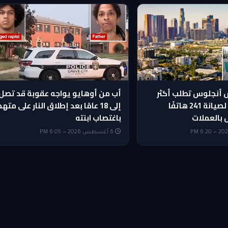
أنجلوس تطلب أكثر
أب من أوهايو يواجه عقوبة قد تصل
من $953 ألفًا لصيانة 241 هاتفًا
إلى 18 عامًا بعد إطلاق النار على مته
 بالعملات
باغتصاب ابنته
6 أغسطس 2026 — 6:05 PM