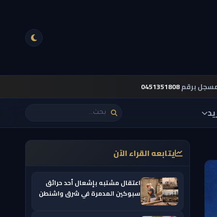
مسجل برقم
0451351808
يد
يتابعه القراء الآن
اعتقال مشتبه بإشعال أحد حرائق
سبوكين المدمرة في شرق واشنطن