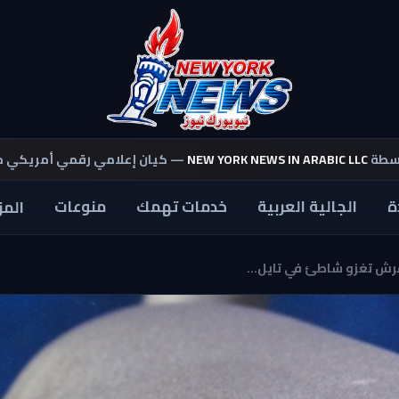
اسطة
NEW YORK NEWS IN ARABIC LLC
— كيان إعلامي رقمي أمريكي 
ة
الجالية العربية
خدمات تهمك
منوعات
المز
قرش تغزو شاطئ في تايل...