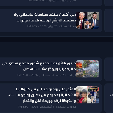
هجرة ولجوء · 31 يوليو 2026 — 8:19 AM
بيل أكمان ينتقد سياسات مامداني ولا
يستبعد الترشح لرئاسة بلدية نيويورك
خدمات تهمك · 23 يوليو 2026 — 5:35 PM
حريق هائل يضرّ بجميع شقق مجمع سكني في
كاليفورنيا ويهجّر عشرات السكان
الولايات المتحدة · 4 أغسطس 2026 — 12:20 AM
العثور على زوجين قتيلين في كارولاينا
ات
الشمالية بعد يوم من ذكرى زواجهما الـ40
والشرطة ترجّح جريمة قتل وانتحار
الولايات المتحدة · 3 أغسطس 2026 — 3:50 PM