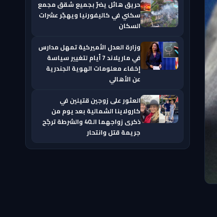
حريق هائل يضرّ بجميع شقق مجمع
سكني في كاليفورنيا ويهجّر عشرات
السكان
وزارة العدل الأميركية تمهل مدارس
في ماريلاند 7 أيام لتغيير سياسة
إخفاء معلومات الهوية الجندرية
عن الأهالي
العثور على زوجين قتيلين في
كارولاينا الشمالية بعد يوم من
ذكرى زواجهما الـ40 والشرطة ترجّح
جريمة قتل وانتحار