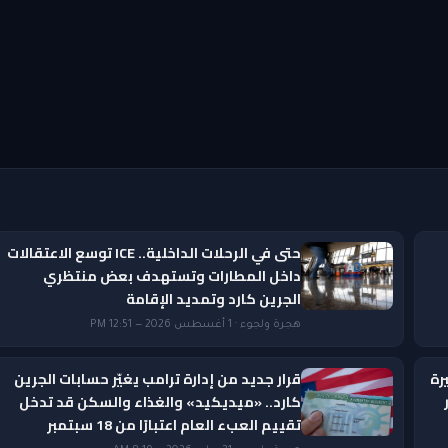
حتى في الرحلات الداخلية.. ICE توسع الاعتقالات
داخل المطارات وتستهدف بعض منتظري
الجرين كارد وتمديد الإقامة
هجرة ولجوء · 1 أغسطس 2026 — 12:51 PM
رة
قرار جديد من إدارة ترامب يغيّر حسابات الجرين
ار
كارد.. «ميديكيد» والغذاء والسكن قد تدخل
تقييم العبء العام اعتبارًا من 18 سبتمبر