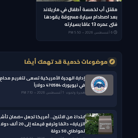
مقتل أب لخمسة أطفال في ماريلاند
بعد اصطدام سيارة مسروقة يقودها
فتى عمره 13 عامًا بسيارته
6 أغسطس 2026 — 5:50 PM
موضوعات خدمية قد تهمك أيضًا
إدارة الهجرة الأمريكية تسعى لتغريم محامٍ
في نيويورك 470584 دولاراً
هجرة ولجوء · 1 أغسطس 2026 — 7:10 PM
ابتداءً من الاثنين.. أمريكا تجعل «ضمان تأشي
الزيارة» دائمًا وترفع قيمته إلى 20 ألف دول
لمواطني 50 دولة