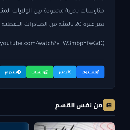
مناوشات بحرية محدودة بين الولايات المتح
تمر عبره 20 بالمئة من الصادرات النفطية العالمية.
w.youtube.com/watch?v=W3mbpYfwGdQ
فيسبوك
تويتر
واتساب
تليجرام
من نفس القسم