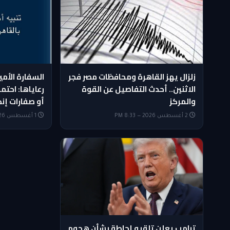
زلزال يهز القاهرة ومحافظات مصر فجر
السفارة الأمي
الاثنين.. أحدث التفاصيل عن القوة
رعاياها: احتمو
والمركز
أو صفارات إنذ
2 أغسطس 2026 — 8:33 PM
1 أغسطس 2026 — 10:09 AM
ترامب يعلن تلقيه إحاطة بشأن هجوم