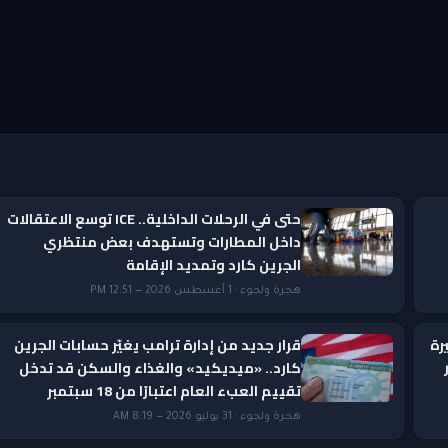
حتى في الرحلات الداخلية.. ICE توسع الاعتقالات
داخل المطارات وتستهدف بعض منتظري
الجرين كارد وتمديد الإقامة
هجرة ولجوء · 1 أغسطس 2026 — 12:51 PM
رة
قرار جديد من إدارة ترامب يغيّر حسابات الجرين
ار
كارد.. «ميديكيد» والغذاء والسكن قد تدخل
تقييم العبء العام اعتبارًا من 18 سبتمبر
هجرة ولجوء · 31 يوليو 2026 — 8:19 AM