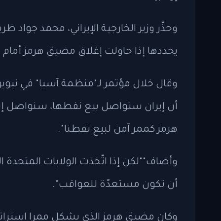
وحذّر وزير الخارجية الإيراني، محمد جواد ظر
يحددها إذا حاولت إغلاق مضيق هرمز أمام 
وقال خلال مؤتمر لـ"منظمة آسيا" في نيو
أن إيران ستواصل بيع نفطها، سنواصل 
هرمز كممر آمن لبيع نفطنا".
وأضاف""لكن إذا اتّخذت الولايات المتحدة ا
أن تكون مستعدّة للعواقب".
وكان مضيق هرمز الذي يشكل ممرا استراتيج