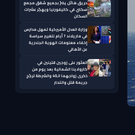
حريق هائل يضرّ بجميع شقق مجمع
سكني في كاليفورنيا ويهجّر عشرات
السكان
وزارة العدل الأميركية تمهل مدارس
في ماريلاند 7 أيام لتغيير سياسة
إخفاء معلومات الهوية الجندرية
عن الأهالي
العثور على زوجين قتيلين في
كارولاينا الشمالية بعد يوم من
ذكرى زواجهما الـ40 والشرطة ترجّح
جريمة قتل وانتحار