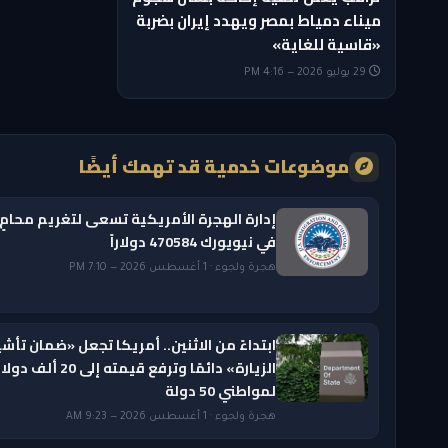
ميناء دمياط بمصر ويهدد إيران بضربة
«قاسية للغاية»
29 يوليو 2026 — 4:16 PM
موضوعات خدمية قد تهمك أيضًا
إدارة الهجرة الأمريكية تسعى لتغريم محامٍ
في نيويورك 470584 دولاراً
هجرة ولجوء · 1 أغسطس 2026 — 7:10 PM
ابتداءً من الاثنين.. أمريكا تجعل «ضمان تأشي
الزيارة» دائمًا وترفع قيمته إلى 20 ألف دول
لمواطني 50 دولة
هجرة ولجوء · 1 أغسطس 2026 — 9:23 AM