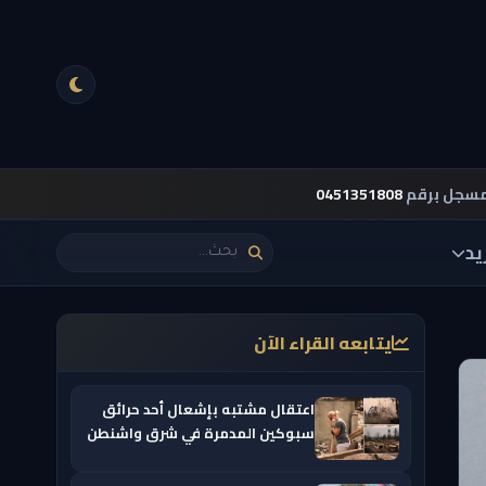
مسجل برقم
0451351808
يد
يتابعه القراء الآن
اعتقال مشتبه بإشعال أحد حرائق
سبوكين المدمرة في شرق واشنطن