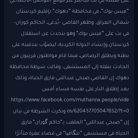
على نفسه في بث مباشر عبر موقع التواصل الاجتماعي
”فيس بوك“، في محافظة ”دهوك“ بإقليم كردستان
شمالي العراق. وظهر القاضي -يُدعى، الحاكم كوران-
في بث على ”فيس بوك“ وهو يتحدث عن استقلال
كردستان وإنشاء الدولة الكردية، ليصوّب بندقيته على
بطنه ويطلق الرصاص، فيما قام مواطنون قريبون من
الحادث بنقله إلى المستشفى. وقالت شرطة محافظة
دهوك إن القاضي صبحي عبدالليي فارق الحياة، وذلك
بعد إطلاق النار على نفسه مساء أمس.
https://www.facebook.com/muthanna.people/vide
os/620437705047832/?t=0 وذكرت الشرطة في بيان
إن ”صبحي عبدالليي“ الملقب بـ“حاكم گوران“ فارق
الحياة في مستشفى ”تنگاڤیا“ في قضاء عقرة متأثرًا