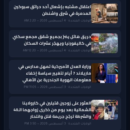
اعتقال مشتبه بإشعال أحد حرائق سبوكين
المدمرة في شرق واشنطن
الولايات المتحدة · 4 أغسطس 2026 — 2:20 AM
حريق هائل يضرّ بجميع شقق مجمع سكني
في كاليفورنيا ويهجّر عشرات السكان
الولايات المتحدة · 4 أغسطس 2026 — 12:20 AM
وزارة العدل الأميركية تمهل مدارس في
ماريلاند 7 أيام لتغيير سياسة إخفاء
معلومات الهوية الجندرية عن الأهالي
الولايات المتحدة · 3 أغسطس 2026 — 11:05 PM
العثور على زوجين قتيلين في كارولاينا
الشمالية بعد يوم من ذكرى زواجهما الـ40
والشرطة ترجّح جريمة قتل وانتحار
الولايات المتحدة · 3 أغسطس 2026 — 3:50 PM