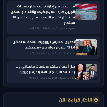
قرار جديد من إدارة ترامب يغيّر حسابات
الجرين كارد.. «ميديكيد» والغذاء والسكن
قد تدخل تقييم العبء العام اعتبارًا من 18
سبتمبر
هجرة ولجوء · 31 يوليو 2026 — 8:19 AM
تدقيق: مدارس نيويورك العامة لم تحصّل
431.6 مليون دولار من «ميديكيد
خدمات تهمك · 23 يوليو 2026 — 9:06 PM
بيل أكمان ينتقد سياسات مامداني ولا
يستبعد الترشح لرئاسة بلدية نيويورك
خدمات تهمك · 23 يوليو 2026 — 5:35 PM
الأكثر قراءة الآن