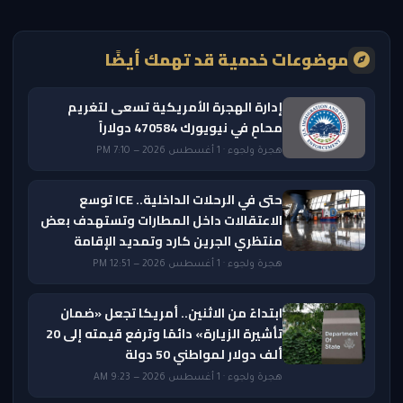
موضوعات خدمية قد تهمك أيضًا
إدارة الهجرة الأمريكية تسعى لتغريم
محامٍ في نيويورك 470584 دولاراً
هجرة ولجوء · 1 أغسطس 2026 — 7:10 PM
حتى في الرحلات الداخلية.. ICE توسع
الاعتقالات داخل المطارات وتستهدف بعض
منتظري الجرين كارد وتمديد الإقامة
هجرة ولجوء · 1 أغسطس 2026 — 12:51 PM
ابتداءً من الاثنين.. أمريكا تجعل «ضمان
تأشيرة الزيارة» دائمًا وترفع قيمته إلى 20
ألف دولار لمواطني 50 دولة
هجرة ولجوء · 1 أغسطس 2026 — 9:23 AM