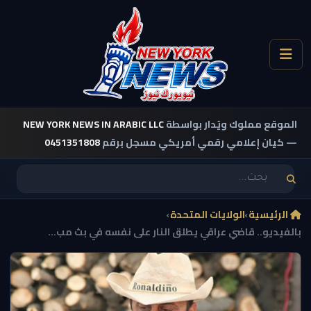
الموقع مملوك ويُدار بواسطة
NEW YORK NEWS IN ARABIC LLC
— كيان إعلامي رقمي أمريكي مسجل برقم
0451351808
الرئيسية
›
الولايات المتحدة
›
بالفيديو.. قاضي عراقي يطلق النار على نفسه في بث مب...