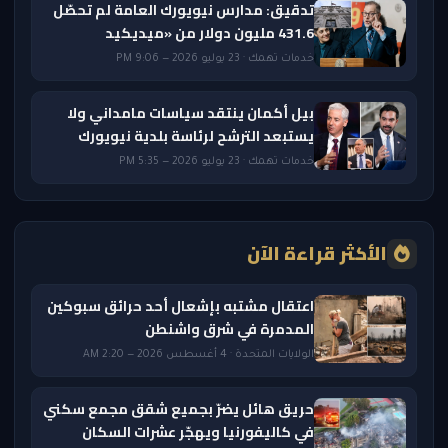
تدقيق: مدارس نيويورك العامة لم تحصّل
431.6 مليون دولار من «ميديكيد
خدمات تهمك · 23 يوليو 2026 — 9:06 PM
بيل أكمان ينتقد سياسات مامداني ولا
يستبعد الترشح لرئاسة بلدية نيويورك
خدمات تهمك · 23 يوليو 2026 — 5:35 PM
الأكثر قراءة الآن
اعتقال مشتبه بإشعال أحد حرائق سبوكين
المدمرة في شرق واشنطن
الولايات المتحدة · 4 أغسطس 2026 — 2:20 AM
حريق هائل يضرّ بجميع شقق مجمع سكني
في كاليفورنيا ويهجّر عشرات السكان