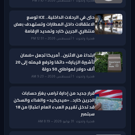
هجرة ولجوء · 1 أغسطس 2026 — 7:10 PM
حتى في الرحلات الداخلية.. ICE توسع
الاعتقالات داخل المطارات وتستهدف بعض
منتظري الجرين كارد وتمديد الإقامة
هجرة ولجوء · 1 أغسطس 2026 — 12:51 PM
ابتداءً من الاثنين.. أمريكا تجعل «ضمان
تأشيرة الزيارة» دائمًا وترفع قيمته إلى 20
ألف دولار لمواطني 50 دولة
هجرة ولجوء · 1 أغسطس 2026 — 9:23 AM
قرار جديد من إدارة ترامب يغيّر حسابات
الجرين كارد.. «ميديكيد» والغذاء والسكن
قد تدخل تقييم العبء العام اعتبارًا من 18
سبتمبر
هجرة ولجوء · 31 يوليو 2026 — 8:19 AM