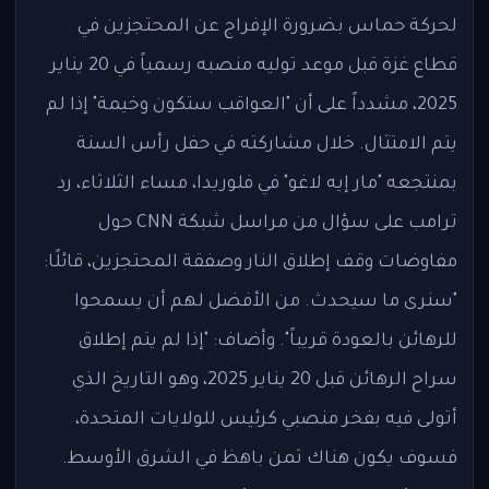
لحركة حماس بضرورة الإفراج عن المحتجزين في
قطاع غزة قبل موعد توليه منصبه رسمياً في 20 يناير
2025، مشدداً على أن "العواقب ستكون وخيمة" إذا لم
يتم الامتثال. خلال مشاركته في حفل رأس السنة
بمنتجعه "مار إيه لاغو" في فلوريدا، مساء الثلاثاء، رد
ترامب على سؤال من مراسل شبكة CNN حول
مفاوضات وقف إطلاق النار وصفقة المحتجزين، قائلًا:
"سنرى ما سيحدث. من الأفضل لهم أن يسمحوا
للرهائن بالعودة قريباً". وأضاف: "إذا لم يتم إطلاق
سراح الرهائن قبل 20 يناير 2025، وهو التاريخ الذي
أتولى فيه بفخر منصبي كرئيس للولايات المتحدة،
فسوف يكون هناك ثمن باهظ في الشرق الأوسط.