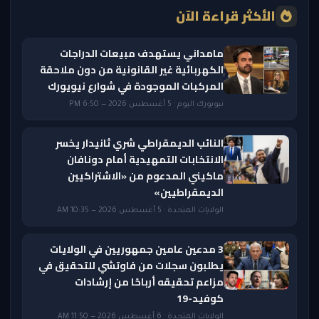
الأكثر قراءة الآن
مامداني يستهدف مبيعات الدراجات
الكهربائية غير القانونية من دون ملاحقة
المركبات الموجودة في شوارع نيويورك
نيويورك اليوم · 5 أغسطس 2026 — 6:50 PM
النائب الديمقراطي شري ثانيدار يخسر
الانتخابات التمهيدية أمام دونافان
ماكيني المدعوم من «الاشتراكيين
الديمقراطيين»
الولايات المتحدة · 5 أغسطس 2026 — 10:35 AM
3 مدعين عامين جمهوريين في الولايات
يطلبون سجلات من فاوتشي للتحقيق في
مزاعم تحقيقه أرباحًا من إرشادات
كوفيد-19
الولايات المتحدة · 6 أغسطس 2026 — 11:50 AM