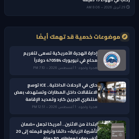
29 أبريل 2026 — 8:06 AM
موضوعات خدمية قد تهمك أيضًا
إدارة الهجرة الأمريكية تسعى لتغريم
محامٍ في نيويورك 470584 دولاراً
هجرة ولجوء · 1 أغسطس 2026 — 7:10 PM
حتى في الرحلات الداخلية.. ICE توسع
الاعتقالات داخل المطارات وتستهدف بعض
منتظري الجرين كارد وتمديد الإقامة
هجرة ولجوء · 1 أغسطس 2026 — 12:51 PM
ابتداءً من الاثنين.. أمريكا تجعل «ضمان
تأشيرة الزيارة» دائمًا وترفع قيمته إلى 20
ألف دولار لمواطني 50 دولة