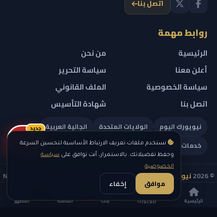
اتصل بنا
روابط مهمة
الرئيسية
من نحن
أعلن معنا
سياسة التحرير
سياسة الخصوصية
الملف القانوني
اتصل بنا
شهادة التأسيس
نيويورك اليوم
الولايات المتحدة
الجالية العربية
جديد
ريلز
خدمات تهمك
نستخدم ملفات تعريف الارتباط الأساسية لتحسين السرعة
وحفظ تفضيلاتك. بالاستمرار، أنت توافق على
سياسة
الخصوصية
.
© 2026
نيويورك نيوز
— جميع الحقوق محفوظة — NEW YORK NEWS
موافق
إخفاء
IN ARABIC LLC — رقم التسجيل 0451351808
الرئيسية
نيويورك
بحث
القائمة
المظهر