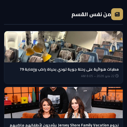
من نفس القسم
مطبات هوائية على رحلة جوية تودي بحياة راكب وإصابة 79
22 مايو 2026 — 8:05 AM
نجوم Jersey Shore Family Vacation يشرحون لأطفالهم ماضيهم