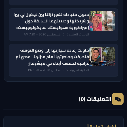
دعوى متبادلة تفجر نزاعًا بين نيكول لي بيرا
وشريكتها وحبيبتهما السابقة حول
إمبراطورية «هوليستك سايكولوجيست»
الولايات المتحدة · 6 أغسطس 2026 — 7:20 AM
حاولت إعادة سيارتها إلى وضع التوقف
فتحركت وحاصرتها أمام منزلها.. مصرع أم
عراقية لخمسة أبناء في ميشيغان
الجالية العربية · 5 أغسطس 2026 — 1:50 PM
التعليقات (0)