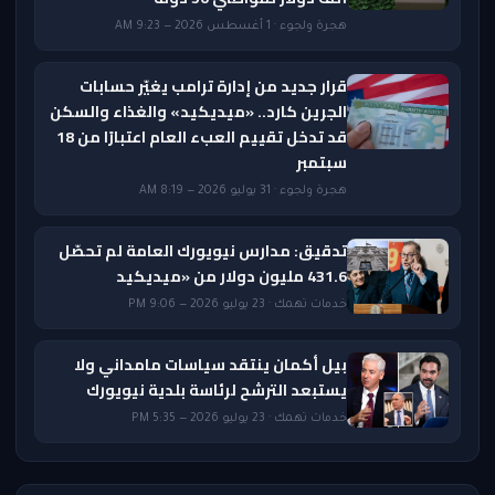
هجرة ولجوء · 1 أغسطس 2026 — 9:23 AM
قرار جديد من إدارة ترامب يغيّر حسابات
الجرين كارد.. «ميديكيد» والغذاء والسكن
قد تدخل تقييم العبء العام اعتبارًا من 18
سبتمبر
هجرة ولجوء · 31 يوليو 2026 — 8:19 AM
تدقيق: مدارس نيويورك العامة لم تحصّل
431.6 مليون دولار من «ميديكيد
خدمات تهمك · 23 يوليو 2026 — 9:06 PM
بيل أكمان ينتقد سياسات مامداني ولا
يستبعد الترشح لرئاسة بلدية نيويورك
خدمات تهمك · 23 يوليو 2026 — 5:35 PM