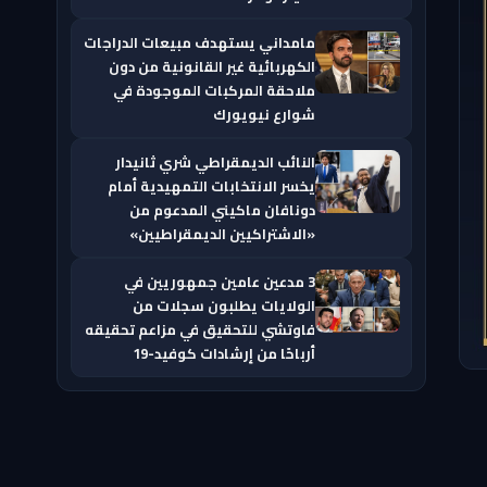
مامداني يستهدف مبيعات الدراجات
الكهربائية غير القانونية من دون
ملاحقة المركبات الموجودة في
شوارع نيويورك
النائب الديمقراطي شري ثانيدار
يخسر الانتخابات التمهيدية أمام
دونافان ماكيني المدعوم من
«الاشتراكيين الديمقراطيين»
3 مدعين عامين جمهوريين في
الولايات يطلبون سجلات من
فاوتشي للتحقيق في مزاعم تحقيقه
أرباحًا من إرشادات كوفيد-19