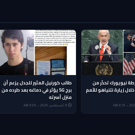
ة نيويورك تحذّر من
طالب كورنيل المثير للجدل يزعم أن
لال زيارة نتنياهو للأمم
برج 5G يؤثر في دماغه بعد طرده من
منزل أسرته
8 أغسطس 2026 — 8:05 AM