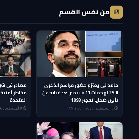
من نفس القسم
مامداني يعتزم حضور مراسم الذكرى
مصادر في شرط
الـ25 لهجمات 11 سبتمبر بعد غيابه عن
مخاطر أمنية خ
تأبين ضحايا تفجير 1993
المتحدة
8 أغسطس 2026 — 9:05 AM
8 أغسطس 2026 — 8:35 AM