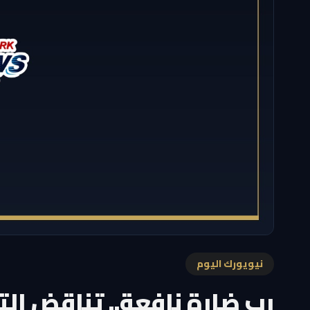
نيويورك اليوم
رب ضارة نافعة.. تناقض ال