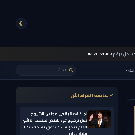
مسجل برقم
0451351808
يد
يتابعه القراء الآن
لجنة قضائية في مجلس الشيوخ
تمرّر ترشيح تود بلانش لمنصب النائب
العام بعد إلغاء صندوق بقيمة 1.776
مليار دولار