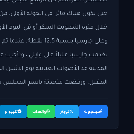
تخصيص أصواتهم لأي مرشح متبقي وفقا لت
حتى يكون هناك فائز. في الجولة الأولى، م
وعلى جارسيا بنسبة 12.5 ن
تقدمت جارسيا قليلاً على وايلي ، وتأخرت 
المدينة عد الأصوات الغيابية يوم الاثنين ا
المقبل. ورفضت متحدثة باسم المجلس يوم 
فيسبوك
تويتر
واتساب
تليجرام