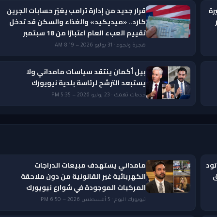
رة
قرار جديد من إدارة ترامب يغيّر حسابات الجرين
ار
كارد.. «ميديكيد» والغذاء والسكن قد تدخل
تقييم العبء العام اعتبارًا من 18 سبتمبر
هجرة ولجوء · 31 يوليو 2026 — 8:19 AM
بيل أكمان ينتقد سياسات مامداني ولا
يستبعد الترشح لرئاسة بلدية نيويورك
خدمات تهمك · 23 يوليو 2026 — 5:35 PM
تود
مامداني يستهدف مبيعات الدراجات
ق
الكهربائية غير القانونية من دون ملاحقة
المركبات الموجودة في شوارع نيويورك
نيويورك اليوم · 5 أغسطس 2026 — 6:50 PM