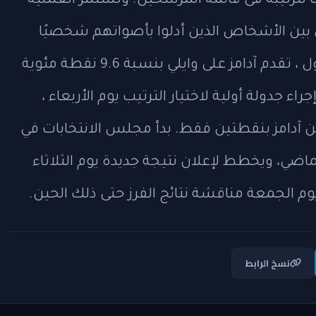
رتيبه فى قائمة المرشحين. وتستمر العملية
ن بين الأشخاص الذين أدلوا بأصواتهم شخصيًا
خلال فترة التصويت المبكر أو في اليوم الأول ، تقدم آدامز على وايلي بنسبة 9.6 نقطة مئوية
قطة. عندما تم إجراء جدولة أولية لاختيار الترتيب يوم الأربعاء ،
عن آدامز بنقطتين فقط. بدأ مجلس الانتخابات في
لماضي، ويخطط لإعلان نتيجة جديدة يوم الثلاثاء
الجمعة مناقشة نتائج الفرز حتى ذلك الحين.
نسخ الرابط