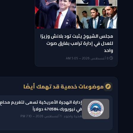
مجلس الشيوخ يثبت تود بلانش وزيرًا
للعدل في إدارة ترامب بفارق صوت
واحد
8 أغسطس 2026 — 5:05 AM
موضوعات خدمية قد تهمك أيضًا
إدارة الهجرة الأمريكية تسعى لتغريم محامٍ
في نيويورك 470584 دولاراً
هجرة ولجوء · 1 أغسطس 2026 — 7:10 PM