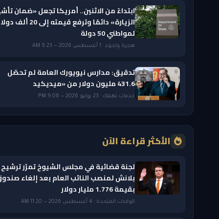
ابتداءً من الاثنين.. أمريكا تجعل «ضمان تأشي
الزيارة» دائمًا وترفع قيمته إلى 20 ألف دول
لمواطني 50 دولة
هجرة ولجوء · 1 أغسطس 2026 — 9:23 AM
تدقيق: مدارس نيويورك العامة لم تحصّل
431.6 مليون دولار من «ميديكيد
خدمات تهمك · 23 يوليو 2026 — 9:06 PM
الأكثر قراءة الآن
لجنة قضائية في مجلس الشيوخ تمرّر ترشيح 
بلانش لمنصب النائب العام بعد إلغاء صندو
بقيمة 1.776 مليار دولار
الولايات المتحدة · 4 أغسطس 2026 — 11:20 AM