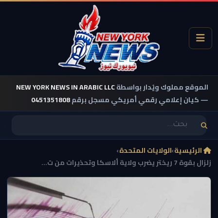
الموقع مملوك ويُدار بواسطة
NEW YORK NEWS IN ARABIC LLC
— كيان إعلامي رقمي أمريكي مسجل برقم
0451351808
الرئيسية
›
الولايات المتحدة
›
زلزال بقوة 7 ريختر يضرب ولاية ألاسكا وتحذيرات من ت...