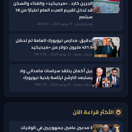
الجرين كارد.. «ميديكيد» والغذاء والسكن
قد تدخل تقييم العبء العام اعتبارًا من 18
سبتمبر
هجرة ولجوء · 31 يوليو 2026 — 8:19 AM
تدقيق: مدارس نيويورك العامة لم تحصّل
431.6 مليون دولار من «ميديكيد
خدمات تهمك · 23 يوليو 2026 — 9:06 PM
بيل أكمان ينتقد سياسات مامداني ولا
يستبعد الترشح لرئاسة بلدية نيويورك
خدمات تهمك · 23 يوليو 2026 — 5:35 PM
الأكثر قراءة الآن
3 مدعين عامين جمهوريين في الولايات