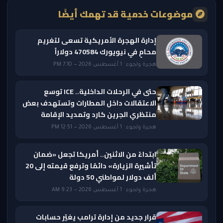
موضوعات خدمية قد تهمك أيضًا
إدارة الهجرة الأمريكية تسعى لتغريم
محامٍ في نيويورك 470584 دولاراً
هجرة ولجوء · 1 أغسطس 2026 — 7:10 PM
حتى في الرحلات الداخلية.. ICE توسع
الاعتقالات داخل المطارات وتستهدف بعض
منتظري الجرين كارد وتمديد الإقامة
هجرة ولجوء · 1 أغسطس 2026 — 12:51 PM
ابتداءً من الاثنين.. أمريكا تجعل «ضمان
تأشيرة الزيارة» دائمًا وترفع قيمته إلى 20
ألف دولار لمواطني 50 دولة
هجرة ولجوء · 1 أغسطس 2026 — 9:23 AM
قرار جديد من إدارة ترامب يغيّر حسابات