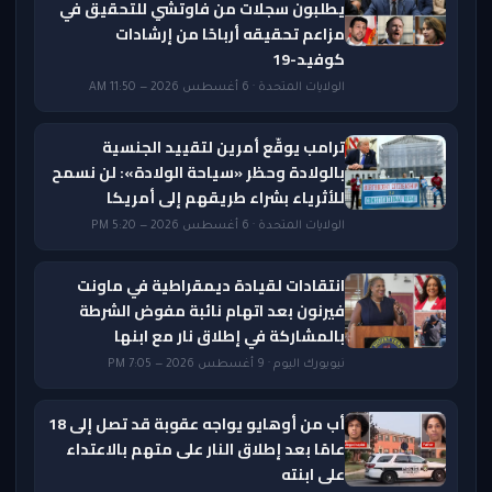
يطلبون سجلات من فاوتشي للتحقيق في
مزاعم تحقيقه أرباحًا من إرشادات
كوفيد-19
الولايات المتحدة · 6 أغسطس 2026 — 11:50 AM
ترامب يوقّع أمرين لتقييد الجنسية
بالولادة وحظر «سياحة الولادة»: لن نسمح
للأثرياء بشراء طريقهم إلى أمريكا
الولايات المتحدة · 6 أغسطس 2026 — 5:20 PM
انتقادات لقيادة ديمقراطية في ماونت
فيرنون بعد اتهام نائبة مفوض الشرطة
بالمشاركة في إطلاق نار مع ابنها
نيويورك اليوم · 9 أغسطس 2026 — 7:05 PM
أب من أوهايو يواجه عقوبة قد تصل إلى 18
عامًا بعد إطلاق النار على متهم بالاعتداء
على ابنته