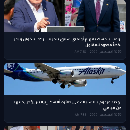
ترامب يتمسك باتهام أولمبي سابق بتخريب بركة لينكولن ويقر
بخطأ محدود للمقاول
10 أغسطس 2026 — 7:50 AM
تهديد مزعوم بالاستيلاء على طائرة ألاسكا إيرلاينز يؤخر رحلتها
من ميامي
10 أغسطس 2026 — 7:35 AM