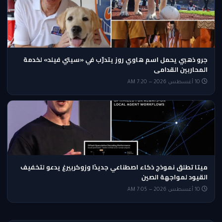
جرو ذهبي يحمل اسم هاوي روز يتدرّب في «سيتي فيلد» لخدمة
المحاربين القدامى
10 أغسطس 2026 — 7:20 AM
ميتا تطلق نموذج ذكاء اصطناعي جديدًا وزوكربيرغ يدعو لتخفيف
القيود لمواجهة الصين
10 أغسطس 2026 — 7:05 AM