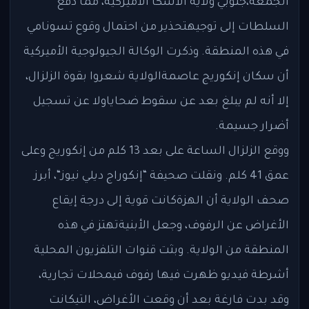
الجمعة،جنوبي ولاية ألاسكا الأميركية، مما دفع
السلطات إلى توجيهتحذير من احتمال وقوع تسونامي
في هذه المنطقة. وذكرت الوكالة الجيولوجية الأميركية
أن سكان إنكوريج عاصمةالولاية شعروا بقوة الزلزال،
إلا أنه لم يبلغ بعد عن سقوط ضحاياولا عن تسجيل
أضرار جسيمة.
ووقع الزلزال الساعة على بعد 13 كلم من إنكوريج وعلى
عمق 41 كلم. ونقلت صحيفة “إنكوراج ديلي نيوز“، أبرز
صحف الولاية أن الهزةكانت قوية إلى درجة إيقاع
الأغراض عن الرفوف، وجعل الأبنيةتهتز في هذه
المنطقة من الولاية. وبثت قنوات التلفزيون المحلية
أشرطة فيديو ظهرت فيها رفوف فيمحلات تجارية،
وقد بدت فارغة بعد أن وقعت الأغراض، التيكانت