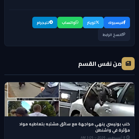
فيسبوك
تويتر
واتساب
تليجرام
نسخ الرابط
من نفس القسم
كلب بوليسي ينهي مواجهة مع سائق مشتبه بتعاطيه مواد
مؤثرة في واشنطن
8 أغسطس 2026 — 3:05 AM