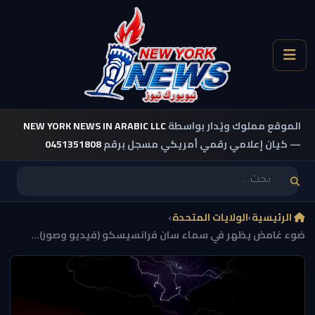
الموقع مملوك ويُدار بواسطة
NEW YORK NEWS IN ARABIC LLC
— كيان إعلامي رقمي أمريكي مسجل برقم
0451351808
الرئيسية
›
الولايات المتحدة
›
ضوء غامض يظهر في سماء سان فرانسيسكو (فيديو وصور)...