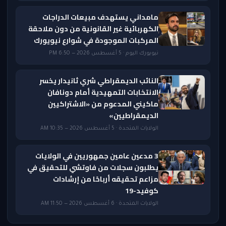
مامداني يستهدف مبيعات الدراجات
الكهربائية غير القانونية من دون ملاحقة
المركبات الموجودة في شوارع نيويورك
نيويورك اليوم · 5 أغسطس 2026 — 6:50 PM
النائب الديمقراطي شري ثانيدار يخسر
الانتخابات التمهيدية أمام دونافان
ماكيني المدعوم من «الاشتراكيين
الديمقراطيين»
الولايات المتحدة · 5 أغسطس 2026 — 10:35 AM
3 مدعين عامين جمهوريين في الولايات
يطلبون سجلات من فاوتشي للتحقيق في
مزاعم تحقيقه أرباحًا من إرشادات
كوفيد-19
الولايات المتحدة · 6 أغسطس 2026 — 11:50 AM