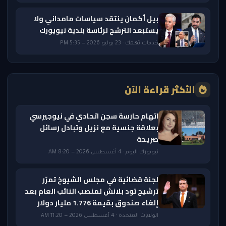
بيل أكمان ينتقد سياسات مامداني ولا
يستبعد الترشح لرئاسة بلدية نيويورك
خدمات تهمك · 23 يوليو 2026 — 5:35 PM
الأكثر قراءة الآن
اتهام حارسة سجن اتحادي في نيوجيرسي
بعلاقة جنسية مع نزيل وتبادل رسائل
صريحة
نيويورك اليوم · 4 أغسطس 2026 — 8:20 AM
لجنة قضائية في مجلس الشيوخ تمرّر
ترشيح تود بلانش لمنصب النائب العام بعد
إلغاء صندوق بقيمة 1.776 مليار دولار
الولايات المتحدة · 4 أغسطس 2026 — 11:20 AM