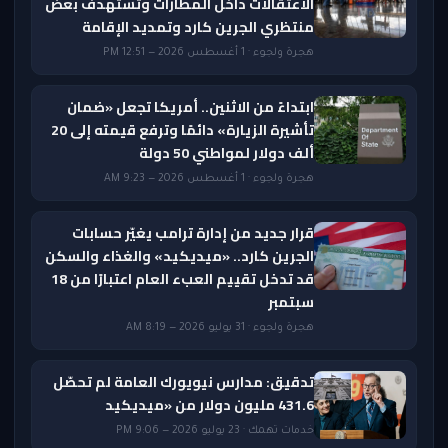
الاعتقالات داخل المطارات وتستهدف بعض
منتظري الجرين كارد وتمديد الإقامة
هجرة ولجوء · 1 أغسطس 2026 — 12:51 PM
ابتداءً من الاثنين.. أمريكا تجعل «ضمان
تأشيرة الزيارة» دائمًا وترفع قيمته إلى 20
ألف دولار لمواطني 50 دولة
هجرة ولجوء · 1 أغسطس 2026 — 9:23 AM
قرار جديد من إدارة ترامب يغيّر حسابات
الجرين كارد.. «ميديكيد» والغذاء والسكن
قد تدخل تقييم العبء العام اعتبارًا من 18
سبتمبر
هجرة ولجوء · 31 يوليو 2026 — 8:19 AM
تدقيق: مدارس نيويورك العامة لم تحصّل
431.6 مليون دولار من «ميديكيد
خدمات تهمك · 23 يوليو 2026 — 9:06 PM