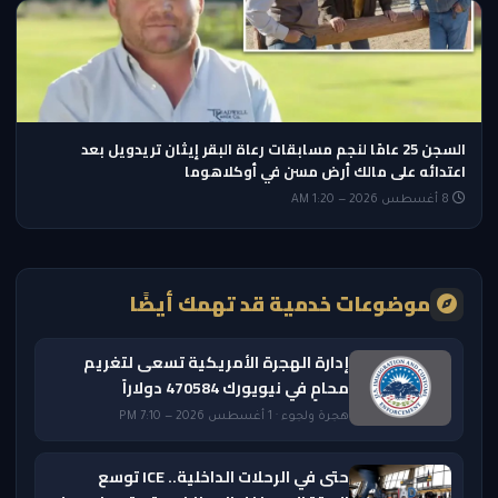
السجن 25 عامًا لنجم مسابقات رعاة البقر إيثان تريدويل بعد
اعتدائه على مالك أرض مسن في أوكلاهوما
8 أغسطس 2026 — 1:20 AM
موضوعات خدمية قد تهمك أيضًا
إدارة الهجرة الأمريكية تسعى لتغريم
محامٍ في نيويورك 470584 دولاراً
هجرة ولجوء · 1 أغسطس 2026 — 7:10 PM
حتى في الرحلات الداخلية.. ICE توسع