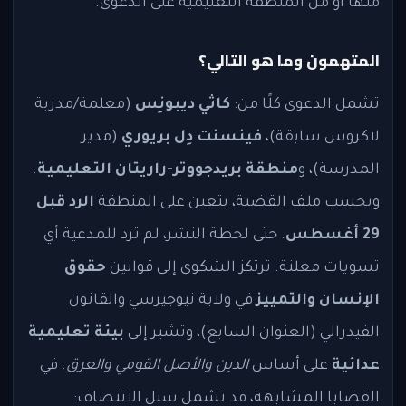
منها أو من المنطقة التعليمية على الدعوى.
المتهمون وما هو التالي؟
تشمل الدعوى كلًا من:
كاثي ديبونِس
(معلمة/مدربة
لاكروس سابقة)،
فينسنت دِل بريوري
(مدير
المدرسة)، و
منطقة بريدجووتر-راريتان التعليمية
.
وبحسب ملف القضية، يتعين على المنطقة
الرد قبل
29 أغسطس
. حتى لحظة النشر، لم ترد للمدعية أي
تسويات معلنة. ترتكز الشكوى إلى قوانين
حقوق
الإنسان والتمييز
في ولاية نيوجيرسي والقانون
الفيدرالي (العنوان السابع)، وتشير إلى
بيئة تعليمية
عدائية
على أساس
الدين والأصل القومي والعرق
. في
القضايا المشابهة، قد تشمل سبل الانتصاف: