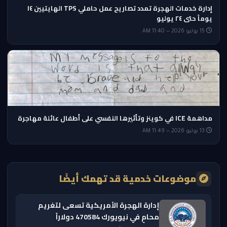
إدارة خدمات الهجرة تمدد تصاريح عمل حاملي TPS الهايتيين ١٤
يوماً حتى ٢٤ يوليو
15 يوليو 2026 — 11:40 AM
مداهمة ICE في كوينز وتأثيرها النفسي على أطفال عائلة مهاجرة
13 يوليو 2026 — 11:49 AM
موضوعات خدمية قد تهمك أيضًا
إدارة الهجرة الأمريكية تسعى لتغريم
محامٍ في نيويورك 470584 دولاراً