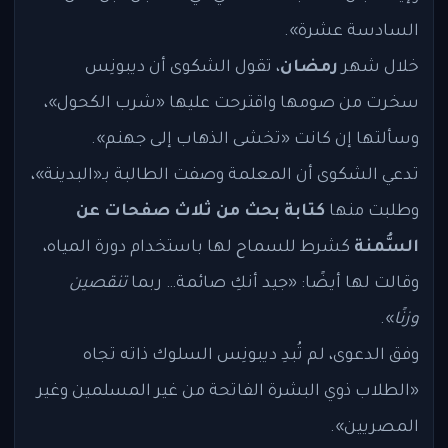
السادسة عشرة».
خلال شهر
رمضان
، تقول الشكوى أن ديبونِس
سخرت من صومها واقترحت عليها «شرب الكحول»،
وسألتها إن كانت «تخشى الذهاب إلى جهنم».
تدعي الشكوى أن المعلمة وصفت الطالبة بـ«البدينة»،
وطلبت منها
كتابة بحث من ثلاث صفحات عن
السُّمنة
كشرط للسماح لها باستخدام دورة المياه،
وقالت لها أيضًا: «جيد أنكِ صائمة… ربما
تنقصين
وزنًا
».
وفق الدعوى، لم تُبدِ ديبونِس السلوك ذاته تجاه
«الطلاب ذوي البشرة الفاتحة من غير المسلمين وغير
المصريين».