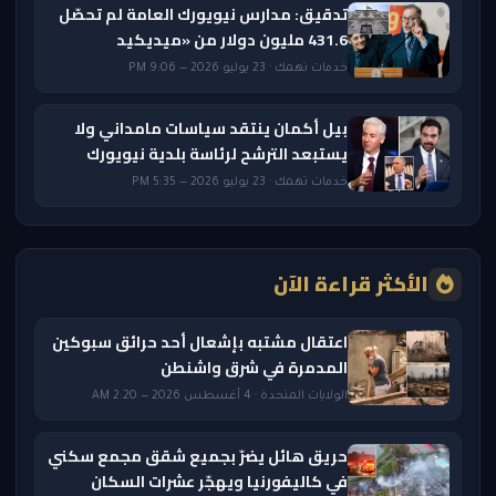
تدقيق: مدارس نيويورك العامة لم تحصّل
431.6 مليون دولار من «ميديكيد
خدمات تهمك · 23 يوليو 2026 — 9:06 PM
بيل أكمان ينتقد سياسات مامداني ولا
يستبعد الترشح لرئاسة بلدية نيويورك
خدمات تهمك · 23 يوليو 2026 — 5:35 PM
الأكثر قراءة الآن
اعتقال مشتبه بإشعال أحد حرائق سبوكين
المدمرة في شرق واشنطن
الولايات المتحدة · 4 أغسطس 2026 — 2:20 AM
حريق هائل يضرّ بجميع شقق مجمع سكني
في كاليفورنيا ويهجّر عشرات السكان