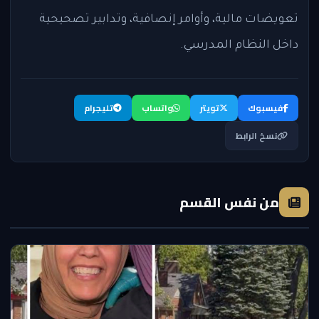
تعويضات مالية، وأوامر إنصافية، وتدابير تصحيحية
داخل النظام المدرسي.
فيسبوك
تويتر
واتساب
تليجرام
نسخ الرابط
من نفس القسم