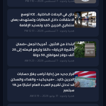
هجرة ولجوء · 1 أغسطس 2026 — 7:10 PM
حتى في الرحلات الداخلية.. ICE توسع
الاعتقالات داخل المطارات وتستهدف بعض
منتظري الجرين كارد وتمديد الإقامة
هجرة ولجوء · 1 أغسطس 2026 — 12:51 PM
ابتداءً من الاثنين.. أمريكا تجعل «ضمان
تأشيرة الزيارة» دائمًا وترفع قيمته إلى 20
ألف دولار لمواطني 50 دولة
هجرة ولجوء · 1 أغسطس 2026 — 9:23 AM
قرار جديد من إدارة ترامب يغيّر حسابات
الجرين كارد.. «ميديكيد» والغذاء والسكن
قد تدخل تقييم العبء العام اعتبارًا من 18
سبتمبر
هجرة ولجوء · 31 يوليو 2026 — 8:19 AM