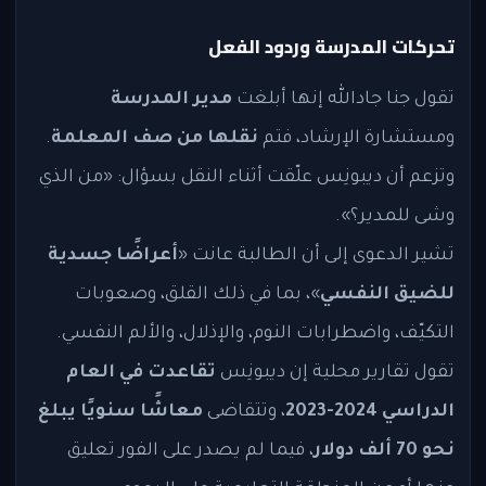
تحركات المدرسة وردود الفعل
تقول جنا جادالله إنها أبلغت
مدير المدرسة
ومستشارة الإرشاد، فتم
نقلها من صف المعلمة
.
وتزعم أن ديبونِس علّقت أثناء النقل بسؤال: «من الذي
وشى للمدير؟».
تشير الدعوى إلى أن الطالبة عانت «
أعراضًا جسدية
للضيق النفسي
»، بما في ذلك القلق، وصعوبات
التكيّف، واضطرابات النوم، والإذلال، والألم النفسي.
تقول تقارير محلية إن ديبونِس
تقاعدت في العام
الدراسي 2024-2023
، وتتقاضى
معاشًا سنويًا يبلغ
نحو 70 ألف دولار
، فيما لم يصدر على الفور تعليق