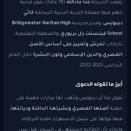
رفعت الخريجة
جنا جادالله
(19 عامًا) دعوى مدنية
تتهم فيها معلمة التربية البدنية السابقة
كاثي
ديبونِس
، ومدير مدرسة
Bridgewater-Raritan High
School
فينسنت دِل بريوري
، والمنطقة التعليمية،
بارتكاب
تحرش وتمييز على أساس الأصل
المصري والدين الإسلامي ولون البشرة
خلال العام
الدراسي 2023-2022.
أبرز ما تقوله الدعوى
تقول جنا أن ديبونِس وجّهت لها عبارات مهينة على
خلفية
أصلها المصري وبشرتهـا الداكنة وديانتها
،
منها قولها على سبيل الاستهزاء: «هذه أمريكا»،
وإيحاء بأن الطالبة «ستنتهي في السجن قبل سن