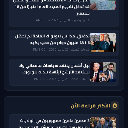
الجرين كارد.. «ميديكيد» والغذاء والسكن
قد تدخل تقييم العبء العام اعتبارًا من 18
سبتمبر
هجرة ولجوء · 31 يوليو 2026 — 8:19 AM
تدقيق: مدارس نيويورك العامة لم تحصّل
431.6 مليون دولار من «ميديكيد
خدمات تهمك · 23 يوليو 2026 — 9:06 PM
بيل أكمان ينتقد سياسات مامداني ولا
يستبعد الترشح لرئاسة بلدية نيويورك
خدمات تهمك · 23 يوليو 2026 — 5:35 PM
الأكثر قراءة الآن
3 مدعين عامين جمهوريين في الولايات
يطلبون سجلات من فاوتشي للتحقيق في