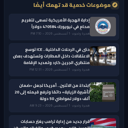
موضوعات خدمية قد تهمك أيضًا
إدارة الهجرة الأمريكية تسعى لتغريم
محامٍ في نيويورك 470584 دولاراً
هجرة ولجوء · 1 أغسطس 2026 — 7:10 PM
حتى في الرحلات الداخلية.. ICE توسع
الاعتقالات داخل المطارات وتستهدف بعض
منتظري الجرين كارد وتمديد الإقامة
هجرة ولجوء · 1 أغسطس 2026 — 12:51 PM
ابتداءً من الاثنين.. أمريكا تجعل «ضمان
تأشيرة الزيارة» دائمًا وترفع قيمته إلى 20
ألف دولار لمواطني 50 دولة
هجرة ولجوء · 1 أغسطس 2026 — 9:23 AM
قرار جديد من إدارة ترامب يغيّر حسابات