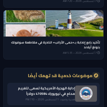
7 أغسطس 2026 — 7:20 AM
تأكيد رابع إصابة بـ«حمى الأرانب» النادرة في مقاطعة سوفولك
بلونغ آيلاند
7 أغسطس 2026 — 5:35 AM
موضوعات خدمية قد تهمك أيضًا
إدارة الهجرة الأمريكية تسعى لتغريم
محامٍ في نيويورك 470584 دولاراً
هجرة ولجوء · 1 أغسطس 2026 — 7:10 PM