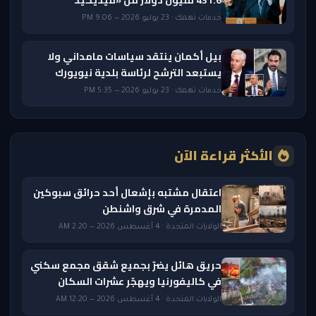
431.6 مليون دولار من «ميديكيد
خدمات تهمك · 23 يوليو 2026 — 9:06 PM
بيل أكمان ينتقد سياسات مامداني ولا
يستبعد الترشح لرئاسة بلدية نيويورك
خدمات تهمك · 23 يوليو 2026 — 5:35 PM
الأكثر قراءة الآن
اعتقال مشتبه بإشعال أحد حرائق سبوكين
المدمرة في شرق واشنطن
الولايات المتحدة · 4 أغسطس 2026 — 2:20 AM
حريق هائل يضرّ بجميع شقق مجمع سكني
في كاليفورنيا ويهجّر عشرات السكان
الولايات المتحدة · 4 أغسطس 2026 — 12:20 AM