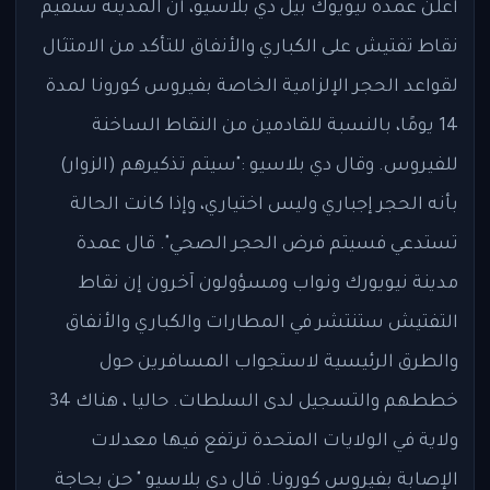
أعلن عمدة نيويوك بيل دي بلاسيو، أن المدينة ستقيم
نقاط تفتيش على الكباري والأنفاق للتأكد من الامتثال
لقواعد الحجر الإلزامية الخاصة بفيروس كورونا لمدة
14 يومًا، بالنسبة للقادمين من النقاط الساخنة
للفيروس. وقال دي بلاسيو :"سيتم تذكيرهم (الزوار)
بأنه الحجر إجباري وليس اختياري، وإذا كانت الحالة
تستدعي فسيتم فرض الحجر الصحي". قال عمدة
مدينة نيويورك ونواب ومسؤولون آخرون إن نقاط
التفتيش ستنتشر في المطارات والكباري والأنفاق
والطرق الرئيسية لاستجواب المسافرين حول
خططهم والتسجيل لدى السلطات. حاليا ، هناك 34
ولاية في الولايات المتحدة ترتفع فيها معدلات
الإصابة بفيروس كورونا. قال دي بلاسيو " حن بحاجة