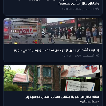
واحتراق منزل بوادي هدسون
7 أغسطس 2026 — 8:50 AM
إصابة 4 أشخاص بانهيار جزء من سقف سوبرماركت في كوينز
7 أغسطس 2026 — 8:05 AM
مالك منزل في كوينز يتلقى رسائل أطفال موجهة إلى
«سبايدرمان»