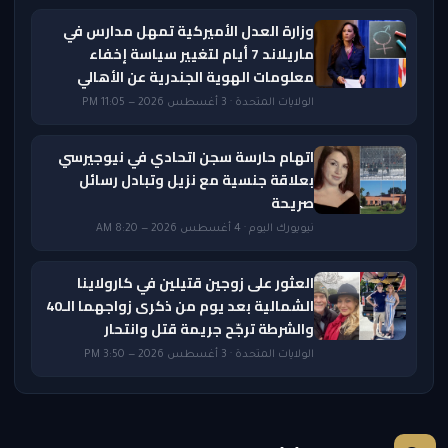
وزارة العدل الأميركية تمهل مدارس في
ماريلاند 7 أيام لتغيير سياسة إخفاء
معلومات الهوية الجندرية عن الأهالي
الولايات المتحدة · 3 أغسطس 2026 — 11:05 PM
اتهام حارسة سجن اتحادي في نيوجيرسي
بعلاقة جنسية مع نزيل وتبادل رسائل
صريحة
نيويورك اليوم · 4 أغسطس 2026 — 8:20 AM
العثور على زوجين قتيلين في كارولاينا
الشمالية بعد يوم من ذكرى زواجهما الـ40
والشرطة ترجّح جريمة قتل وانتحار
الولايات المتحدة · 3 أغسطس 2026 — 3:50 PM