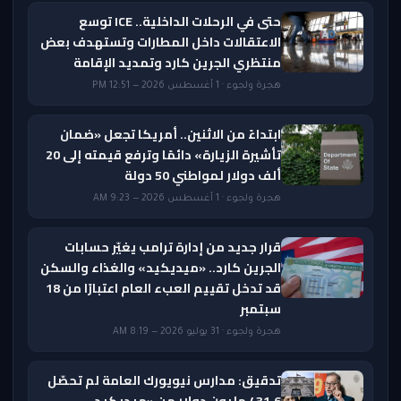
حتى في الرحلات الداخلية.. ICE توسع
الاعتقالات داخل المطارات وتستهدف بعض
منتظري الجرين كارد وتمديد الإقامة
هجرة ولجوء · 1 أغسطس 2026 — 12:51 PM
ابتداءً من الاثنين.. أمريكا تجعل «ضمان
تأشيرة الزيارة» دائمًا وترفع قيمته إلى 20
ألف دولار لمواطني 50 دولة
هجرة ولجوء · 1 أغسطس 2026 — 9:23 AM
قرار جديد من إدارة ترامب يغيّر حسابات
الجرين كارد.. «ميديكيد» والغذاء والسكن
قد تدخل تقييم العبء العام اعتبارًا من 18
سبتمبر
هجرة ولجوء · 31 يوليو 2026 — 8:19 AM
تدقيق: مدارس نيويورك العامة لم تحصّل