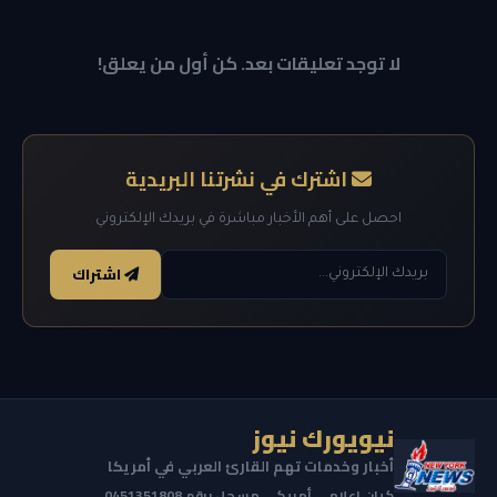
لا توجد تعليقات بعد. كن أول من يعلق!
اشترك في نشرتنا البريدية
احصل على أهم الأخبار مباشرة في بريدك الإلكتروني
اشتراك
نيويورك نيوز
أخبار وخدمات تهم القارئ العربي في أمريكا
كيان إعلامي أمريكي مسجل برقم 0451351808