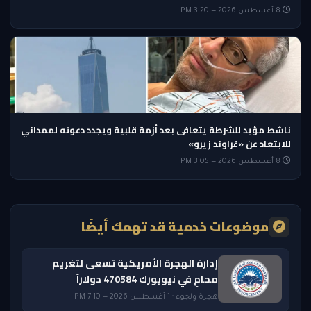
8 أغسطس 2026 — 3:20 PM
ناشط مؤيد للشرطة يتعافى بعد أزمة قلبية ويجدد دعوته لممداني
للابتعاد عن «غراوند زيرو»
8 أغسطس 2026 — 3:05 PM
موضوعات خدمية قد تهمك أيضًا
إدارة الهجرة الأمريكية تسعى لتغريم
محامٍ في نيويورك 470584 دولاراً
هجرة ولجوء · 1 أغسطس 2026 — 7:10 PM