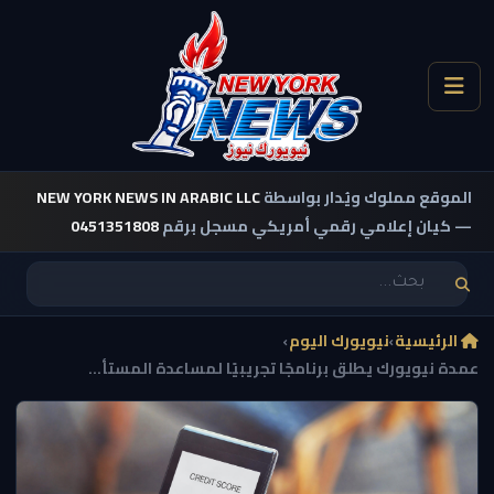
الموقع مملوك ويُدار بواسطة
NEW YORK NEWS IN ARABIC LLC
— كيان إعلامي رقمي أمريكي مسجل برقم
0451351808
الرئيسية
›
نيويورك اليوم
›
عمدة نيويورك يطلق برنامجًا تجريبيًا لمساعدة المستأ...