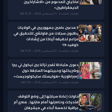
ماكيني المدعوم من «الاشتراكيين
الديمقراطيين»
الولايات المتحدة · 5 أغسطس 2026 — 10:35 AM
3 مدعين عامين جمهوريين في الولايات
يطلبون سجلات من فاوتشي للتحقيق في
مزاعم تحقيقه أرباحًا من إرشادات
كوفيد-19
الولايات المتحدة · 6 أغسطس 2026 — 11:50 AM
دعوى متبادلة تفجر نزاعًا بين نيكول لي بيرا
وشريكتها وحبيبتهما السابقة حول
إمبراطورية «هوليستك سايكولوجيست»
الولايات المتحدة · 6 أغسطس 2026 — 7:20 AM
حاولت إعادة سيارتها إلى وضع التوقف
فتحركت وحاصرتها أمام منزلها.. مصرع أم
عراقية لخمسة أبناء في ميشيغان