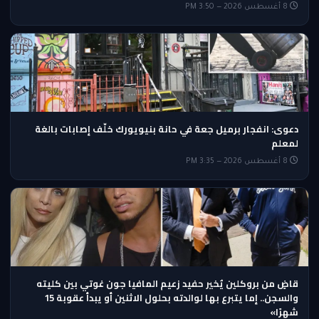
8 أغسطس 2026 — 3:50 PM
دعوى: انفجار برميل جعة في حانة بنيويورك خلّف إصابات بالغة
لمعلم
8 أغسطس 2026 — 3:35 PM
قاضٍ من بروكلين يٌخير حفيد زعيم المافيا جون غوتي بين كليته
والسجن.. إما يتبرع بها لوالدته بحلول الاثنين أو يبدأ عقوبة 15
شهرًا»