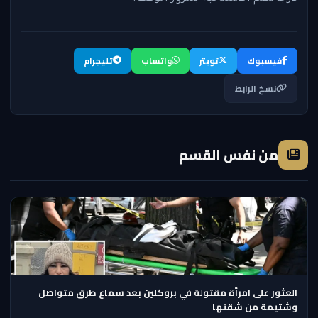
فيسبوك
تويتر
واتساب
تليجرام
نسخ الرابط
من نفس القسم
العثور على امرأة مقتولة في بروكلين بعد سماع طرق متواصل
وشتيمة من شقتها