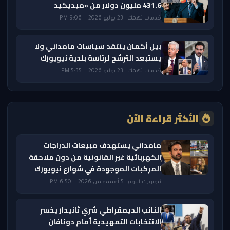
431.6 مليون دولار من «ميديكيد
خدمات تهمك · 23 يوليو 2026 — 9:06 PM
بيل أكمان ينتقد سياسات مامداني ولا
يستبعد الترشح لرئاسة بلدية نيويورك
خدمات تهمك · 23 يوليو 2026 — 5:35 PM
الأكثر قراءة الآن
مامداني يستهدف مبيعات الدراجات
الكهربائية غير القانونية من دون ملاحقة
المركبات الموجودة في شوارع نيويورك
نيويورك اليوم · 5 أغسطس 2026 — 6:50 PM
النائب الديمقراطي شري ثانيدار يخسر
الانتخابات التمهيدية أمام دونافان