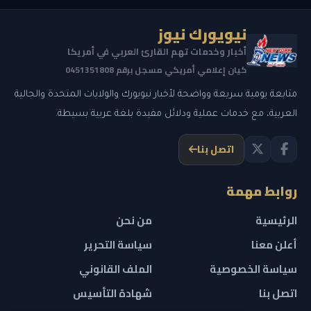
نيويورك نيوز
أخبار وخدمات تهم القارئ العربي في أمريكا
كيان إعلامي أمريكي مسجل برقم 0451351808
متابعة يومية سريعة وواضحة لأخبار نيويورك والولايات المتحدة والجالية
العربية، مع خدمات عملية ودلائل مفيدة بلغة عربية بسيطة.
اتصل بنا
روابط مهمة
الرئيسية
من نحن
أعلن معنا
سياسة التحرير
سياسة الخصوصية
الملف القانوني
اتصل بنا
شهادة التأسيس