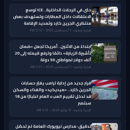
حتى في الرحلات الداخلية.. ICE توسع
الاعتقالات داخل المطارات وتستهدف بعض
منتظري الجرين كارد وتمديد الإقامة
هجرة ولجوء · 1 أغسطس 2026 — 12:51 PM
ابتداءً من الاثنين.. أمريكا تجعل «ضمان
تأشيرة الزيارة» دائمًا وترفع قيمته إلى 20
ألف دولار لمواطني 50 دولة
هجرة ولجوء · 1 أغسطس 2026 — 9:23 AM
قرار جديد من إدارة ترامب يغيّر حسابات
الجرين كارد.. «ميديكيد» والغذاء والسكن
قد تدخل تقييم العبء العام اعتبارًا من 18
سبتمبر
هجرة ولجوء · 31 يوليو 2026 — 8:19 AM
تدقيق: مدارس نيويورك العامة لم تحصّل