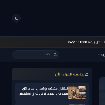
مسجل برقم
0451351808
يد
يتابعه القراء الآن
اعتقال مشتبه بإشعال أحد حرائق
سبوكين المدمرة في شرق واشنطن