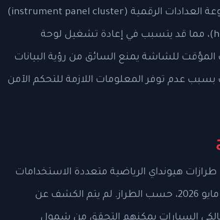
الخلل ناتج عن خطأ في التواصل بين مجموعة العدادات الرقمية (instrument panel cluster)
وشاشة العرض الأمامية (head-up display)، مما قد يتسبب في إعادة تشغيل لوحة
قف المؤقت للشاشة يمنع السائق من رؤية البيانات
 بسبب عدم توفر المعلومات اللازمة للتحكم الآمن
حوالي 96,310 سيارة من طرازات هيونداي الرياضية متعددة الاستخدامات
(SUV) التي تم إنتاجها بين 7 يونيو 2024 و7 مايو 2026، حسب الطراز. لم يتم الكشف عن
 مالكي السيارات يمكنهم التحقق من شمول