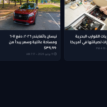
ات القوارب البحرية
نيسان باثفايندر ٢٠٢٦: دفع V‑٦
ات لصيانتها في أمريكا
ومساحة عائلية وسعر يبدأ من
٣٩,٩٩٠$
11 يوليو 2026 — 7:17 AM