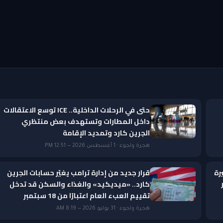
حتى في الرحلات الداخلية.. ICE توسع الاعتقالات
داخل المطارات وتستهدف بعض منتظري
الجرين كارد وتمديد الإقامة
هجرة ولجوء · 1 أغسطس 2026 — 12:51 PM
رة
قرار جديد من إدارة ترامب يغيّر حسابات الجرين
ار
كارد.. «ميديكيد» والغذاء والسكن قد تدخل
تقييم العبء العام اعتبارًا من 18 سبتمبر
هجرة ولجوء · 31 يوليو 2026 — 8:19 AM