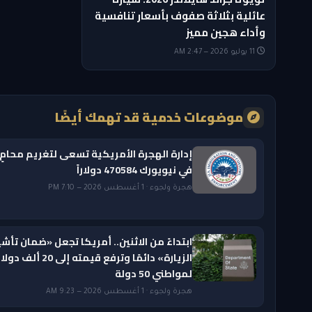
عائلية بثلاثة صفوف بأسعار تنافسية
وأداء هجين مميز
11 يوليو 2026 — 2:47 AM
موضوعات خدمية قد تهمك أيضًا
إدارة الهجرة الأمريكية تسعى لتغريم محامٍ
في نيويورك 470584 دولاراً
هجرة ولجوء · 1 أغسطس 2026 — 7:10 PM
ابتداءً من الاثنين.. أمريكا تجعل «ضمان تأشي
الزيارة» دائمًا وترفع قيمته إلى 20 ألف دول
لمواطني 50 دولة
هجرة ولجوء · 1 أغسطس 2026 — 9:23 AM