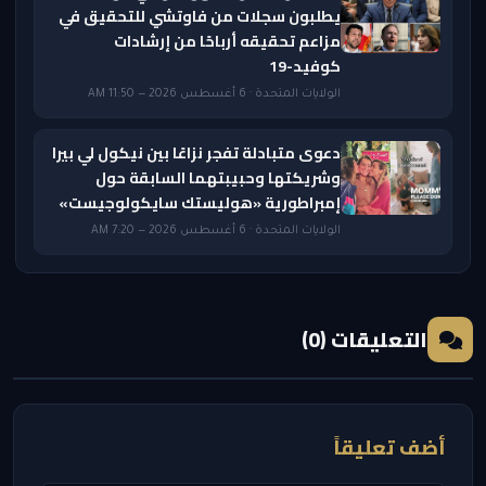
يطلبون سجلات من فاوتشي للتحقيق في
مزاعم تحقيقه أرباحًا من إرشادات
كوفيد-19
الولايات المتحدة · 6 أغسطس 2026 — 11:50 AM
دعوى متبادلة تفجر نزاعًا بين نيكول لي بيرا
وشريكتها وحبيبتهما السابقة حول
إمبراطورية «هوليستك سايكولوجيست»
الولايات المتحدة · 6 أغسطس 2026 — 7:20 AM
التعليقات (0)
أضف تعليقاً