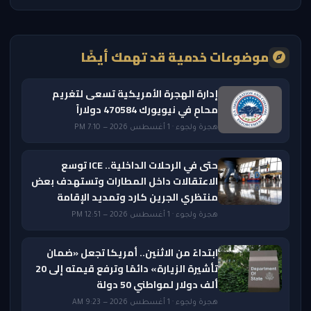
موضوعات خدمية قد تهمك أيضًا
إدارة الهجرة الأمريكية تسعى لتغريم
محامٍ في نيويورك 470584 دولاراً
هجرة ولجوء · 1 أغسطس 2026 — 7:10 PM
حتى في الرحلات الداخلية.. ICE توسع
الاعتقالات داخل المطارات وتستهدف بعض
منتظري الجرين كارد وتمديد الإقامة
هجرة ولجوء · 1 أغسطس 2026 — 12:51 PM
ابتداءً من الاثنين.. أمريكا تجعل «ضمان
تأشيرة الزيارة» دائمًا وترفع قيمته إلى 20
ألف دولار لمواطني 50 دولة
هجرة ولجوء · 1 أغسطس 2026 — 9:23 AM