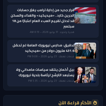
قرار جديد من إدارة ترامب يغيّر حسابات
الجرين كارد.. «ميديكيد» والغذاء والسكن
قد تدخل تقييم العبء العام اعتبارًا من 18
سبتمبر
هجرة ولجوء · 31 يوليو 2026 — 8:19 AM
تدقيق: مدارس نيويورك العامة لم تحصّل
431.6 مليون دولار من «ميديكيد
خدمات تهمك · 23 يوليو 2026 — 9:06 PM
بيل أكمان ينتقد سياسات مامداني ولا
يستبعد الترشح لرئاسة بلدية نيويورك
خدمات تهمك · 23 يوليو 2026 — 5:35 PM
الأكثر قراءة الآن