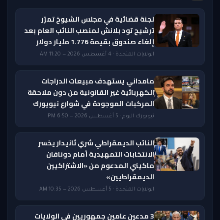
لجنة قضائية في مجلس الشيوخ تمرّر
ترشيح تود بلانش لمنصب النائب العام بعد
إلغاء صندوق بقيمة 1.776 مليار دولار
الولايات المتحدة · 4 أغسطس 2026 — 11:20 AM
مامداني يستهدف مبيعات الدراجات
الكهربائية غير القانونية من دون ملاحقة
المركبات الموجودة في شوارع نيويورك
نيويورك اليوم · 5 أغسطس 2026 — 6:50 PM
النائب الديمقراطي شري ثانيدار يخسر
الانتخابات التمهيدية أمام دونافان
ماكيني المدعوم من «الاشتراكيين
الديمقراطيين»
الولايات المتحدة · 5 أغسطس 2026 — 10:35 AM
3 مدعين عامين جمهوريين في الولايات