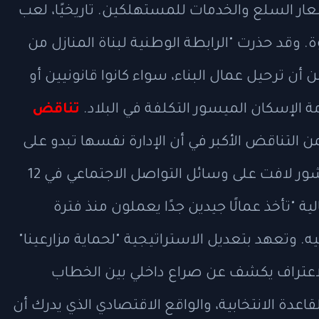
أسعار السلع والخدمات للمستهلكين. تاريخيًا، لعب
. وقد حذرت "الرابطة الوطنية لبناة المنازل من
 بيان رسمي من أن ترحيل عمال البناء، سواء كانوا قانونيين أو
ة الإسكان الميسور التكلفة في البلاد.
تناقض
 التناقض الأكبر في أن الإدارة نفسها تبدو على
دراية بهذه المشكلة الاقتصادية. ففي منشور لافت على وسائل التواصل الاجتماعي في 12
ية "تأخذ عمالًا جيدين جدًا يعملون منذ فترة
ه. وتعهد بتعديل الاستراتيجية "لحماية مزارعينا"
الاعتراف يكشف عن صراع داخلي بين الخطاب
دة الانتخابية، والواقع الاقتصادي الذي يدرك أن