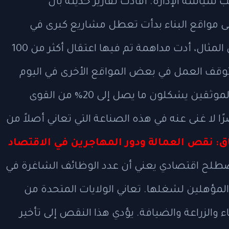
ياسة الإدارة. أفادت تقارير حديثة بأن
ت وكالة الهجرة والجمارك (ICE) على مواقع البناء بدأت تعطل مشاريع كبرى في
جميع أنحاء البلاد. ففي فلوريدا، على سبيل المثال، أدت مداهمة تم فيها اعتقال أكثر من 100
توقف العمل في بعض المواقع الأخرى في اليوم
التالي. ويقدر بعض الخبراء أن العمال غير الموثقين يشكلون ما يصل إلى 20% من القوى
ا لا غنى عنه في هذه الصناعة التي تعاني أصلاً من
: نقص العمالة ودور المهاجرين في الاقتصاد
ة" (Labor Shortage) هو مصطلح اقتصادي يعني أن عدد الوظائف الشاغرة في
لمؤهلين لشغلها. تعاني الولايات المتحدة من
 والزراعة والضيافة. يؤدي هذا النقص إلى تأخير