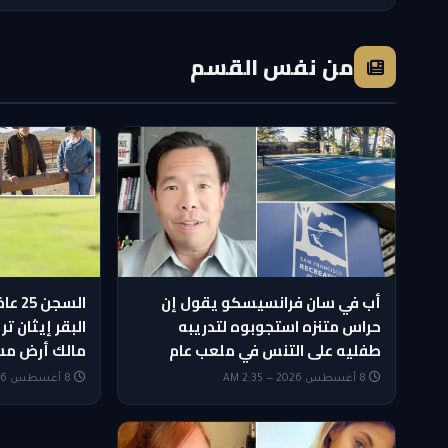
من نفس القسم
أب في سان فرانسيسكو يقول إن
السجن
حراس متنزه استجوبوه لتدريبه
البقر إيثان ت
طفليه على التنس في ملعب عام
مالك أرض مس
8 أغسطس 2026 — 2:35 AM
8 أغسطس 2026 — 1:20 AM