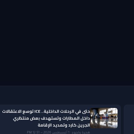
حتى في الرحلات الداخلية.. ICE توسع الاعتقالات
داخل المطارات وتستهدف بعض منتظري
الجرين كارد وتمديد الإقامة
هجرة ولجوء · 1 أغسطس 2026 — 12:51 PM