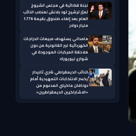
لجنة قضائية في مجلس الشيوخ
تمرّر ترشيح تود بلانش لمنصب النائب
العام بعد إلغاء صندوق بقيمة 1.776
مليار دولار
مامداني يستهدف مبيعات الدراجات
الكهربائية غير القانونية من دون
ملاحقة المركبات الموجودة في
شوارع نيويورك
النائب الديمقراطي شري ثانيدار
يخسر الانتخابات التمهيدية أمام
دونافان ماكيني المدعوم من
«الاشتراكيين الديمقراطيين»