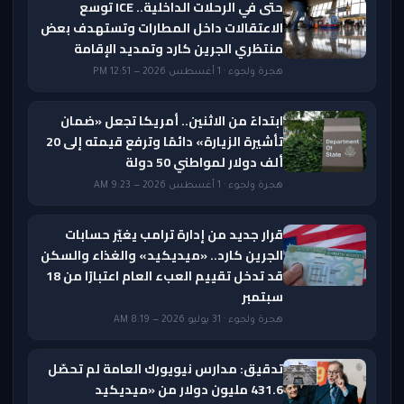
حتى في الرحلات الداخلية.. ICE توسع
الاعتقالات داخل المطارات وتستهدف بعض
منتظري الجرين كارد وتمديد الإقامة
هجرة ولجوء · 1 أغسطس 2026 — 12:51 PM
ابتداءً من الاثنين.. أمريكا تجعل «ضمان
تأشيرة الزيارة» دائمًا وترفع قيمته إلى 20
ألف دولار لمواطني 50 دولة
هجرة ولجوء · 1 أغسطس 2026 — 9:23 AM
قرار جديد من إدارة ترامب يغيّر حسابات
الجرين كارد.. «ميديكيد» والغذاء والسكن
قد تدخل تقييم العبء العام اعتبارًا من 18
سبتمبر
هجرة ولجوء · 31 يوليو 2026 — 8:19 AM
تدقيق: مدارس نيويورك العامة لم تحصّل
431.6 مليون دولار من «ميديكيد