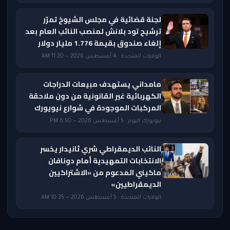
لجنة قضائية في مجلس الشيوخ تمرّر
ترشيح تود بلانش لمنصب النائب العام بعد
إلغاء صندوق بقيمة 1.776 مليار دولار
الولايات المتحدة · 4 أغسطس 2026 — 11:20 AM
مامداني يستهدف مبيعات الدراجات
الكهربائية غير القانونية من دون ملاحقة
المركبات الموجودة في شوارع نيويورك
نيويورك اليوم · 5 أغسطس 2026 — 6:50 PM
النائب الديمقراطي شري ثانيدار يخسر
الانتخابات التمهيدية أمام دونافان
ماكيني المدعوم من «الاشتراكيين
الديمقراطيين»
الولايات المتحدة · 5 أغسطس 2026 — 10:35 AM