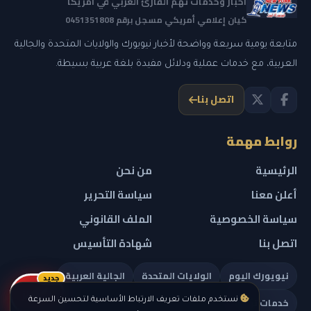
أخبار وخدمات تهم القارئ العربي في أمريكا
كيان إعلامي أمريكي مسجل برقم 0451351808
متابعة يومية سريعة وواضحة لأخبار نيويورك والولايات المتحدة والجالية
العربية، مع خدمات عملية ودلائل مفيدة بلغة عربية بسيطة.
اتصل بنا
روابط مهمة
الرئيسية
من نحن
أعلن معنا
سياسة التحرير
سياسة الخصوصية
الملف القانوني
اتصل بنا
شهادة التأسيس
نيويورك اليوم
الولايات المتحدة
الجالية العربية
جديد
ريلز
خدمات تهمك
نستخدم ملفات تعريف الارتباط الأساسية لتحسين السرعة