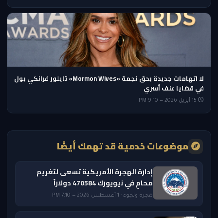
لا اتهامات جديدة بحق نجمة «Mormon Wives» تايلور فرانكي بول
في قضايا عنف أسري
15 أبريل 2026 — 9:10 PM
موضوعات خدمية قد تهمك أيضًا
إدارة الهجرة الأمريكية تسعى لتغريم
محامٍ في نيويورك 470584 دولاراً
هجرة ولجوء · 1 أغسطس 2026 — 7:10 PM