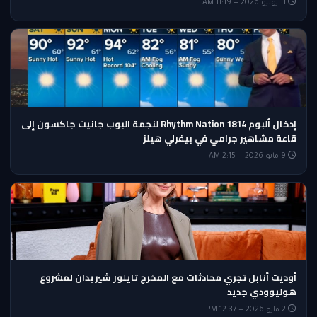
11 يونيو 2026 — 11:19 AM
إدخال ألبوم Rhythm Nation 1814 لنجمة البوب جانيت جاكسون إلى
قاعة مشاهير جرامي في بيفرلي هيلز
9 مايو 2026 — 2:15 AM
أوديت أنابل تجري محادثات مع المخرج تايلور شيريدان لمشروع
هوليوودي جديد
2 مايو 2026 — 12:37 PM