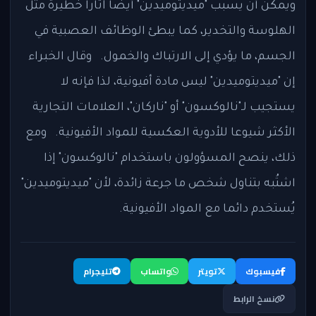
ويمكن أن يسبب "ميديتوميدين" أيضا آثارا خطيرة مثل
الهلوسة والتخدير، كما يبطئ الوظائف العصبية في
الجسم، ما يؤدي إلى الارتباك والخمول. وقال الخبراء
إن "ميديتوميدين" ليس مادة أفيونية، لذا فإنه لا
يستجيب لـ"نالوكسون" أو "ناركان"، العلامات التجارية
الأكثر شيوعا للأدوية العكسية للمواد الأفيونية. ومع
ذلك، ينصح المسؤولون باستخدام "نالوكسون" إذا
اشتُبه بتناول شخص ما جرعة زائدة، لأن "ميديتوميدين"
يُستخدم دائما مع المواد الأفيونية.
فيسبوك
تويتر
واتساب
تليجرام
نسخ الرابط