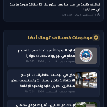
توقيف كندية في فلوريدا بعد العثور على 12 بطاقة هوية مزيفة
في سيارتها
6 أغسطس 2026 — 5:50 AM
موضوعات خدمية قد تهمك أيضًا
إدارة الهجرة الأمريكية تسعى لتغريم
محامٍ في نيويورك 470584 دولاراً
هجرة ولجوء · 1 أغسطس 2026 — 7:10 PM
حتى في الرحلات الداخلية.. ICE توسع
الاعتقالات داخل المطارات وتستهدف بعض
منتظري الجرين كارد وتمديد الإقامة
هجرة ولجوء · 1 أغسطس 2026 — 12:51 PM
ابتداءً من الاثنين.. أمريكا تجعل «ضمان