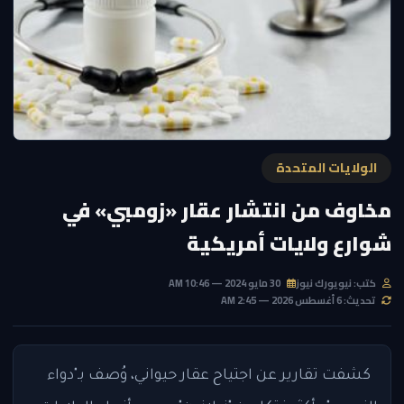
الولايات المتحدة
مخاوف من انتشار عقار «زومبي» في
شوارع ولايات أمريكية
كتب: نيويورك نيوز
30 مايو 2024 — 10:46 AM
تحديث: 6 أغسطس 2026 — 2:45 AM
كشفت تقارير عن اجتياح عقار حيواني، وُصف بـ"دواء