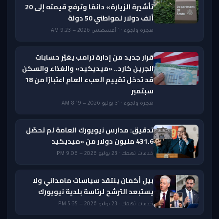
تأشيرة الزيارة» دائمًا وترفع قيمته إلى 20
ألف دولار لمواطني 50 دولة
هجرة ولجوء · 1 أغسطس 2026 — 9:23 AM
قرار جديد من إدارة ترامب يغيّر حسابات
الجرين كارد.. «ميديكيد» والغذاء والسكن
قد تدخل تقييم العبء العام اعتبارًا من 18
سبتمبر
هجرة ولجوء · 31 يوليو 2026 — 8:19 AM
تدقيق: مدارس نيويورك العامة لم تحصّل
431.6 مليون دولار من «ميديكيد
خدمات تهمك · 23 يوليو 2026 — 9:06 PM
بيل أكمان ينتقد سياسات مامداني ولا
يستبعد الترشح لرئاسة بلدية نيويورك
خدمات تهمك · 23 يوليو 2026 — 5:35 PM