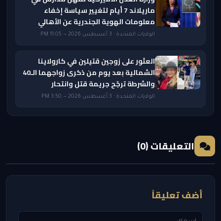
ماريلاند 7 أيام لتغيير سياسة إخفاء
معلومات الهوية الجندرية عن الأهالي
الولايات المتحدة · 3 أغسطس 2026 — 11:05 PM
العثور على زوجين قتيلين في كارولاينا
الشمالية بعد يوم من ذكرى زواجهما الـ40
والشرطة ترجّح جريمة قتل وانتحار
الولايات المتحدة · 3 أغسطس 2026 — 3:50 PM
التعليقات (0)
أضف تعليقاً