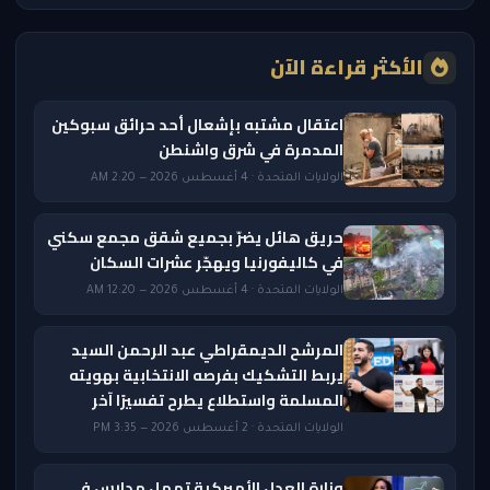
الأكثر قراءة الآن
اعتقال مشتبه بإشعال أحد حرائق سبوكين
المدمرة في شرق واشنطن
الولايات المتحدة · 4 أغسطس 2026 — 2:20 AM
حريق هائل يضرّ بجميع شقق مجمع سكني
في كاليفورنيا ويهجّر عشرات السكان
الولايات المتحدة · 4 أغسطس 2026 — 12:20 AM
المرشح الديمقراطي عبد الرحمن السيد
يربط التشكيك بفرصه الانتخابية بهويته
المسلمة واستطلاع يطرح تفسيرًا آخر
الولايات المتحدة · 2 أغسطس 2026 — 3:35 PM
وزارة العدل الأميركية تمهل مدارس في