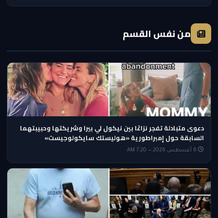
من نفس القسم
دعوى متبادلة تفجر نزاعًا بين نيكول لي بيرا وشريكتها وحبيبتهما
السابقة حول إمبراطورية «هوليستك سايكولوجيست»
6 أغسطس 2026 — 7:20 AM