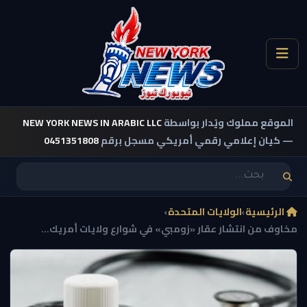
الموقع مملوك ويُدار بواسطة
NEW YORK NEWS IN ARABIC LLC
— كيان إعلامي رقمي أمريكي مسجل برقم
0451351808
الرئيسية
›
الولايات المتحدة
›
مخاوف من انتشار عقار «زومبي» في شوارع ولايات أمريك...