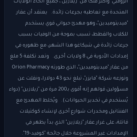
الزومبي" وأكثر فتكا من "زيلازين"، جميع أنحاء الولايات
المتحدة مع تعاطيه بجرعات زائدة. يعتقد أن عقار
"ميديتوميدين"، وهو مهدئ حيواني قوي يستخدم
للكلاب والقطط، تسبب بموجة من الوفيات بسبب
جرعات زائدة في شيكاغو هذا الشهر، مع ظهوره في
إمدادات الأدوية في 8 ولايات أخرى. وتعد تكلفة 5 ملغ
من عقار "ميديتوميدين"، الذي طورته Orion Pharmacy
وتوزعه شركة "فايزر"، تبلغ نحو 43 دولارا، ونقلت عن
مسؤولين قولهم إنه أقوى بـ200 مرة من "زيلازين" (دواء
يُستخدم في تخدير الحيوانات). ويُخلط المهدئ مع
الفنتانيل ومخدرات شوارع أخرى لإنشاء كوكتيلات
قاتلة، على غرار عقار "زيلازين" الذي بدأ يظهر في
الإمدادات غير المشروعة خلال جائحة "كوفيد-19".