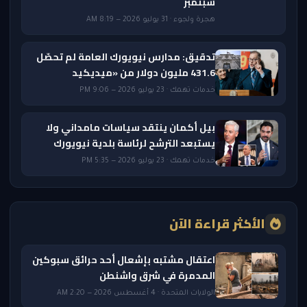
سبتمبر
هجرة ولجوء · 31 يوليو 2026 — 8:19 AM
تدقيق: مدارس نيويورك العامة لم تحصّل
431.6 مليون دولار من «ميديكيد
خدمات تهمك · 23 يوليو 2026 — 9:06 PM
بيل أكمان ينتقد سياسات مامداني ولا
يستبعد الترشح لرئاسة بلدية نيويورك
خدمات تهمك · 23 يوليو 2026 — 5:35 PM
الأكثر قراءة الآن
اعتقال مشتبه بإشعال أحد حرائق سبوكين
المدمرة في شرق واشنطن
الولايات المتحدة · 4 أغسطس 2026 — 2:20 AM