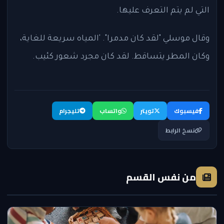
التي لم يتم التعرف عليها.
وقال موسلي "لقد كان مدمرا". 'المياه سريعة للغاية،
وكان المطر يتساقط. لقد كان مجرد شعور كئيب.
فيسبوك
تويتر
واتساب
تليجرام
نسخ الرابط
من نفس القسم