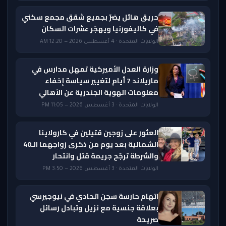
حريق هائل يضرّ بجميع شقق مجمع سكني
في كاليفورنيا ويهجّر عشرات السكان
الولايات المتحدة · 4 أغسطس 2026 — 12:20 AM
وزارة العدل الأميركية تمهل مدارس في
ماريلاند 7 أيام لتغيير سياسة إخفاء
معلومات الهوية الجندرية عن الأهالي
الولايات المتحدة · 3 أغسطس 2026 — 11:05 PM
العثور على زوجين قتيلين في كارولاينا
الشمالية بعد يوم من ذكرى زواجهما الـ40
والشرطة ترجّح جريمة قتل وانتحار
الولايات المتحدة · 3 أغسطس 2026 — 3:50 PM
اتهام حارسة سجن اتحادي في نيوجيرسي
بعلاقة جنسية مع نزيل وتبادل رسائل
صريحة