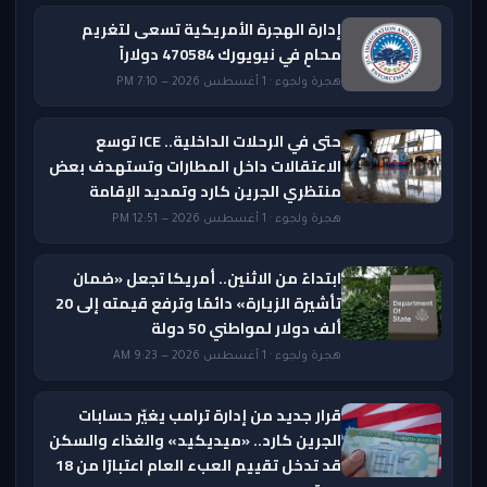
إدارة الهجرة الأمريكية تسعى لتغريم
محامٍ في نيويورك 470584 دولاراً
هجرة ولجوء · 1 أغسطس 2026 — 7:10 PM
حتى في الرحلات الداخلية.. ICE توسع
الاعتقالات داخل المطارات وتستهدف بعض
منتظري الجرين كارد وتمديد الإقامة
هجرة ولجوء · 1 أغسطس 2026 — 12:51 PM
ابتداءً من الاثنين.. أمريكا تجعل «ضمان
تأشيرة الزيارة» دائمًا وترفع قيمته إلى 20
ألف دولار لمواطني 50 دولة
هجرة ولجوء · 1 أغسطس 2026 — 9:23 AM
قرار جديد من إدارة ترامب يغيّر حسابات
الجرين كارد.. «ميديكيد» والغذاء والسكن
قد تدخل تقييم العبء العام اعتبارًا من 18