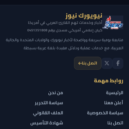
نيويورك نيوز
أخبار وخدمات تهم القارئ العربي في أمريكا
كيان إعلامي أمريكي مسجل برقم 0451351808
متابعة يومية سريعة وواضحة لأخبار نيويورك والولايات المتحدة والجالية
العربية، مع خدمات عملية ودلائل مفيدة بلغة عربية بسيطة.
اتصل بنا
روابط مهمة
الرئيسية
من نحن
أعلن معنا
سياسة التحرير
سياسة الخصوصية
الملف القانوني
اتصل بنا
شهادة التأسيس