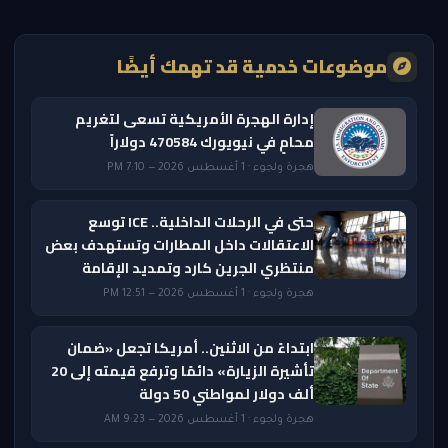
موضوعات خدمية قد تهمك أيضًا
إدارة الهجرة الأمريكية تسعى لتغريم
محامٍ في نيويورك 470584 دولاراً
هجرة ولجوء · 1 أغسطس 2026 — 7:10 PM
حتى في الرحلات الداخلية.. ICE توسع
الاعتقالات داخل المطارات وتستهدف بعض
منتظري الجرين كارد وتمديد الإقامة
هجرة ولجوء · 1 أغسطس 2026 — 12:51 PM
ابتداءً من الاثنين.. أمريكا تجعل «ضمان
تأشيرة الزيارة» دائمًا وترفع قيمته إلى 20
ألف دولار لمواطني 50 دولة
هجرة ولجوء · 1 أغسطس 2026 — 9:23 AM