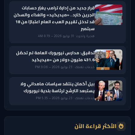
قرار جديد من إدارة ترامب يغيّر حسابات
الجرين كارد.. «ميديكيد» والغذاء والسكن
قد تدخل تقييم العبء العام اعتبارًا من 18
سبتمبر
هجرة ولجوء · 31 يوليو 2026 — 8:19 AM
تدقيق: مدارس نيويورك العامة لم تحصّل
431.6 مليون دولار من «ميديكيد
خدمات تهمك · 23 يوليو 2026 — 9:06 PM
بيل أكمان ينتقد سياسات مامداني ولا
يستبعد الترشح لرئاسة بلدية نيويورك
خدمات تهمك · 23 يوليو 2026 — 5:35 PM
الأكثر قراءة الآن