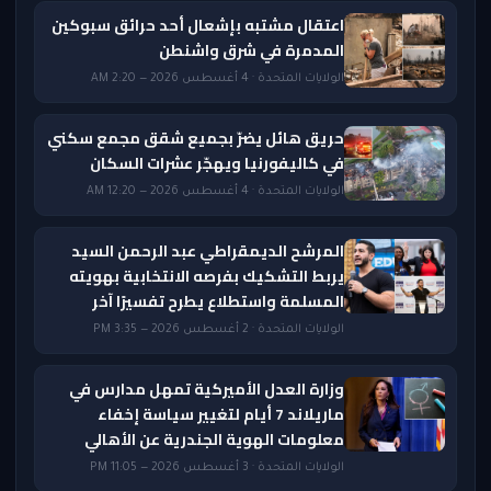
اعتقال مشتبه بإشعال أحد حرائق سبوكين
المدمرة في شرق واشنطن
الولايات المتحدة · 4 أغسطس 2026 — 2:20 AM
حريق هائل يضرّ بجميع شقق مجمع سكني
في كاليفورنيا ويهجّر عشرات السكان
الولايات المتحدة · 4 أغسطس 2026 — 12:20 AM
المرشح الديمقراطي عبد الرحمن السيد
يربط التشكيك بفرصه الانتخابية بهويته
المسلمة واستطلاع يطرح تفسيرًا آخر
الولايات المتحدة · 2 أغسطس 2026 — 3:35 PM
وزارة العدل الأميركية تمهل مدارس في
ماريلاند 7 أيام لتغيير سياسة إخفاء
معلومات الهوية الجندرية عن الأهالي
الولايات المتحدة · 3 أغسطس 2026 — 11:05 PM