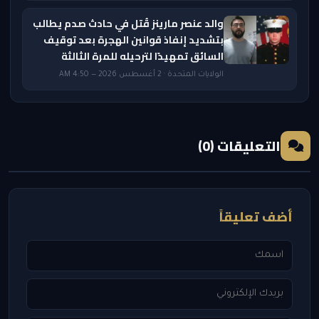
والد عنصر مارينز قُتل في حادث صدم يطالب
بتشديد إنفاذ قوانين الهجرة بعد توقيف
السائق تمهيدًا لترحيله للمرة الثالثة
الولايات المتحدة · 2 أغسطس 2026 — 4:50 AM
التعليقات (0)
أضف تعليقاً