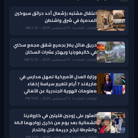
اعتقال مشتبه بإشعال أحد حرائق سبوكين
المدمرة في شرق واشنطن
الولايات المتحدة · 4 أغسطس 2026 — 2:20 AM
حريق هائل يضرّ بجميع شقق مجمع سكني
في كاليفورنيا ويهجّر عشرات السكان
الولايات المتحدة · 4 أغسطس 2026 — 12:20 AM
وزارة العدل الأميركية تمهل مدارس في
ماريلاند 7 أيام لتغيير سياسة إخفاء
معلومات الهوية الجندرية عن الأهالي
الولايات المتحدة · 3 أغسطس 2026 — 11:05 PM
العثور على زوجين قتيلين في كارولاينا
الشمالية بعد يوم من ذكرى زواجهما الـ40
والشرطة ترجّح جريمة قتل وانتحار
الولايات المتحدة · 3 أغسطس 2026 — 3:50 PM