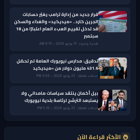
قرار جديد من إدارة ترامب يغيّر حسابات
الجرين كارد.. «ميديكيد» والغذاء والسكن
قد تدخل تقييم العبء العام اعتبارًا من 18
سبتمبر
هجرة ولجوء · 31 يوليو 2026 — 8:19 AM
تدقيق: مدارس نيويورك العامة لم تحصّل
431.6 مليون دولار من «ميديكيد
خدمات تهمك · 23 يوليو 2026 — 9:06 PM
بيل أكمان ينتقد سياسات مامداني ولا
يستبعد الترشح لرئاسة بلدية نيويورك
خدمات تهمك · 23 يوليو 2026 — 5:35 PM
الأكثر قراءة الآن