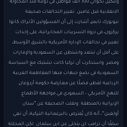
وتنكيل بحوالي 100 ألف مواطن في دولته منذ المحاولة
الانقلابية قبل عامين. تغيير التحالفات صحيفة
نيويورك تايمز، أشارت إلى أن المسؤولين الأتراك كانوا
يركزون، في ذروة التسريبات المخابراتية، على إحداث
تغيير في تحالفات الإدارة الأمريكية بالشرق الأوسط،
على أمل أن تبتعد واشنطن عن السعودية والإمارات
ومصر. واستذكرت أن تركيا كانت تشتبك مع السياسة
السعودية في بضع جبهات منها المقاطعة العربية
الرباعية لقطر، فضلًا عن معارضة حكومة أردوغان
للنهج الأمريكي – السعودي في مواجهة الأطماع
الإيرانية بالمنطقة. ونقلت الصحيفة عن “سنان
أولغين”، أنه كان يُفترض بالبرغماتية التركية، أن تعي
سلفًا أن ترامب لن يتخلى عن ابن سلمان. لكن المحللة