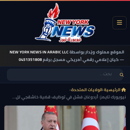
الموقع مملوك ويُدار بواسطة
NEW YORK NEWS IN ARABIC LLC
— كيان إعلامي رقمي أمريكي مسجل برقم
0451351808
الرئيسية
›
الولايات المتحدة
›
نيويورك تايمز: أردوغان فشل في توظيف قضية خاشقجي لل...