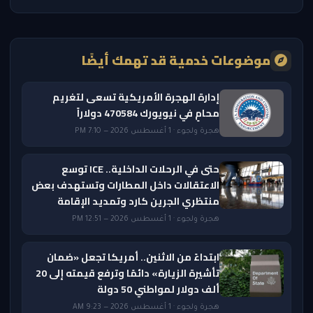
موضوعات خدمية قد تهمك أيضًا
إدارة الهجرة الأمريكية تسعى لتغريم
محامٍ في نيويورك 470584 دولاراً
هجرة ولجوء · 1 أغسطس 2026 — 7:10 PM
حتى في الرحلات الداخلية.. ICE توسع
الاعتقالات داخل المطارات وتستهدف بعض
منتظري الجرين كارد وتمديد الإقامة
هجرة ولجوء · 1 أغسطس 2026 — 12:51 PM
ابتداءً من الاثنين.. أمريكا تجعل «ضمان
تأشيرة الزيارة» دائمًا وترفع قيمته إلى 20
ألف دولار لمواطني 50 دولة
هجرة ولجوء · 1 أغسطس 2026 — 9:23 AM