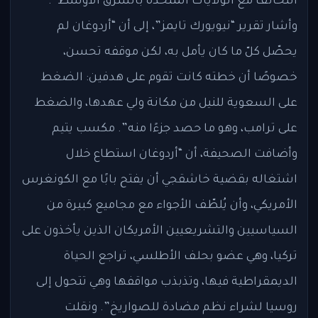
التحالف مع الولايات المتحدة بالشرق الأوسط”.
وأشار تقرير “نيويورك تايمز”، إلى أن “أردوغان لم
يحصّل كلّ ما كان يأمل به، لكن موقفه تحسن،
خصوصًا أن خطته كانت تقوم على هدفين: الضغط
على السعوية للنيل من مكانة ولي عهدها، والضغط
على ترامب، وهو ما حصد جزءًا منه”. مكسب يتيم
وأضافت الصحيفة، أن “أردوغان استطاع خلال
اشتغاله بقضية خاشقجي أن يفتح بابًا مع الكونغرس
الأمريكي، وأن يُلطّف الأجواء مع مجاميع كبيرة من
السياسيين والتشريعيين الأمريكان الذين يأخذون على
تركيا، وهي عضو بحلف الأطلسي، تراجع الحياة
الديمقراطية فيها، وتذبذب مواقفها وهي تتحول إلى
روسيا لشراء نظم مضادة للصواريخ”. ونقلت