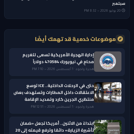
سبتمبر
20 يوليو 2026 — 8:32 PM
موضوعات خدمية قد تهمك أيضًا
إدارة الهجرة الأمريكية تسعى لتغريم
محامٍ في نيويورك 470584 دولاراً
هجرة ولجوء · 1 أغسطس 2026 — 7:10 PM
حتى في الرحلات الداخلية.. ICE توسع
الاعتقالات داخل المطارات وتستهدف بعض
منتظري الجرين كارد وتمديد الإقامة
هجرة ولجوء · 1 أغسطس 2026 — 12:51 PM
ابتداءً من الاثنين.. أمريكا تجعل «ضمان
تأشيرة الزيارة» دائمًا وترفع قيمته إلى 20