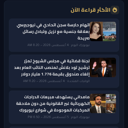
الأكثر قراءة الآن
اتهام حارسة سجن اتحادي في نيوجيرسي
بعلاقة جنسية مع نزيل وتبادل رسائل
صريحة
نيويورك اليوم · 4 أغسطس 2026 — 8:20 AM
لجنة قضائية في مجلس الشيوخ تمرّر
ترشيح تود بلانش لمنصب النائب العام بعد
إلغاء صندوق بقيمة 1.776 مليار دولار
الولايات المتحدة · 4 أغسطس 2026 — 11:20 AM
مامداني يستهدف مبيعات الدراجات
الكهربائية غير القانونية من دون ملاحقة
المركبات الموجودة في شوارع نيويورك
نيويورك اليوم · 5 أغسطس 2026 — 6:50 PM