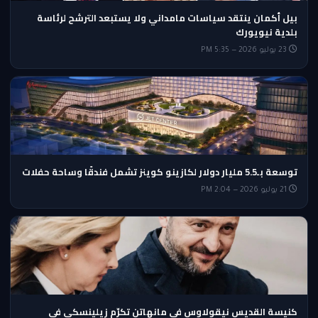
بيل أكمان ينتقد سياسات مامداني ولا يستبعد الترشح لرئاسة
بلدية نيويورك
23 يوليو 2026 — 5:35 PM
توسعة بـ5.5 مليار دولار لكازينو كوينز تشمل فندقًا وساحة حفلات
21 يوليو 2026 — 2:04 PM
كنيسة القديس نيقولاوس في مانهاتن تكرّم زيلينسكي في