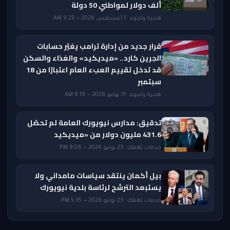
ألف دولار لمواطني 50 دولة
هجرة ولجوء · 1 أغسطس 2026 — 9:23 AM
قرار جديد من إدارة ترامب يغيّر حسابات
الجرين كارد.. «ميديكيد» والغذاء والسكن
قد تدخل تقييم العبء العام اعتبارًا من 18
سبتمبر
هجرة ولجوء · 31 يوليو 2026 — 8:19 AM
تدقيق: مدارس نيويورك العامة لم تحصّل
431.6 مليون دولار من «ميديكيد
خدمات تهمك · 23 يوليو 2026 — 9:06 PM
بيل أكمان ينتقد سياسات مامداني ولا
يستبعد الترشح لرئاسة بلدية نيويورك
خدمات تهمك · 23 يوليو 2026 — 5:35 PM