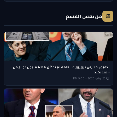
من نفس القسم
تدقيق: مدارس نيويورك العامة لم تحصّل 431.6 مليون دولار من
«ميديكيد
23 يوليو 2026 — 9:06 PM