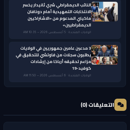
النائب الديمقراطي شري ثانيدار يخسر
الانتخابات التمهيدية أمام دونافان
ماكيني المدعوم من «الاشتراكيين
الديمقراطيين»
الولايات المتحدة · 5 أغسطس 2026 — 10:35 AM
3 مدعين عامين جمهوريين في الولايات
يطلبون سجلات من فاوتشي للتحقيق في
مزاعم تحقيقه أرباحًا من إرشادات
كوفيد-19
الولايات المتحدة · 6 أغسطس 2026 — 11:50 AM
التعليقات (0)