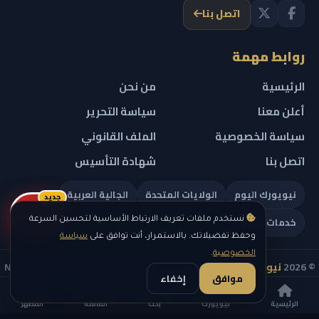
اتصل بنا
روابط مهمة
الرئيسية
من نحن
أعلن معنا
سياسة التحرير
سياسة الخصوصية
الملف القانوني
اتصل بنا
شهادة التأسيس
نيويورك اليوم
الولايات المتحدة
الجالية العربية
جديد
ريلز
خدمات تهمك
نستخدم ملفات تعريف الارتباط الأساسية لتحسين السرعة
وحفظ تفضيلاتك. بالاستمرار، أنت توافق على
سياسة
الخصوصية
.
© 2026
نيويورك نيوز
— جميع الحقوق محفوظة — NEW YORK NEWS
موافق
إخفاء
IN ARABIC LLC — رقم التسجيل 0451351808
الرئيسية
نيويورك
بحث
القائمة
المظهر