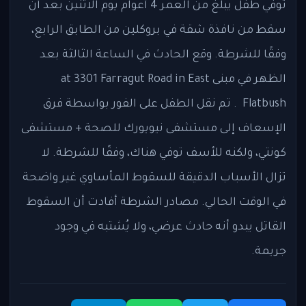
توفي طفل يبلغ من العمر 4 أعوام يوم الاثنين بعد أن
سقط من نافذة شقة في بروكلين من الطابق الرابع،
وفقًا للشرطة. وقع الحادث في الساعة الثالثة بعد
الظهر في مبنى at 3301 Farragut Road in East
Flatbush . تم نقل الطفل على الفور بواسطة فرق
الإسعاف إلى مستشفى نيويورك للصحة + مستشفى
كونتي، ولكنه للأسف توفي هناك، وفقًا للشرطة. لا
تزال الأسباب الدقيقة للسقوط المأساوي غير واضحة
في الوقت الحالي. مصادر الشرطة أفادت أن السقوط
القاتل يبدو أنه حادث عرضي، ولا يُشتبه في وجود
جريمة.