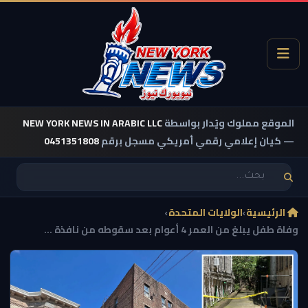
الموقع مملوك ويُدار بواسطة
NEW YORK NEWS IN ARABIC LLC
— كيان إعلامي رقمي أمريكي مسجل برقم
0451351808
الرئيسية
›
الولايات المتحدة
›
وفاة طفل يبلغ من العمر 4 أعوام بعد سقوطه من نافذة ...