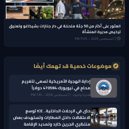
العثور على أكثر من 50 جثة متحللة في دار جنازات بشيكاغو وتعليق
ترخيص مديرة المنشأة
7 أغسطس 2026 — 11:05 PM
موضوعات خدمية قد تهمك أيضًا
إدارة الهجرة الأمريكية تسعى لتغريم
محامٍ في نيويورك 470584 دولاراً
هجرة ولجوء · 1 أغسطس 2026 — 7:10 PM
حتى في الرحلات الداخلية.. ICE توسع
الاعتقالات داخل المطارات وتستهدف بعض
منتظري الجرين كارد وتمديد الإقامة