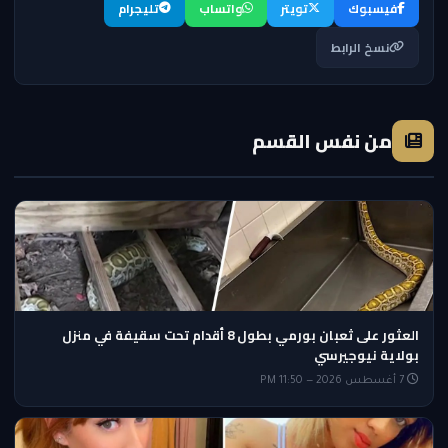
فيسبوك
تويتر
واتساب
تليجرام
نسخ الرابط
من نفس القسم
العثور على ثعبان بورمي بطول 8 أقدام تحت سقيفة في منزل
بولاية نيوجيرسي
7 أغسطس 2026 — 11:50 PM