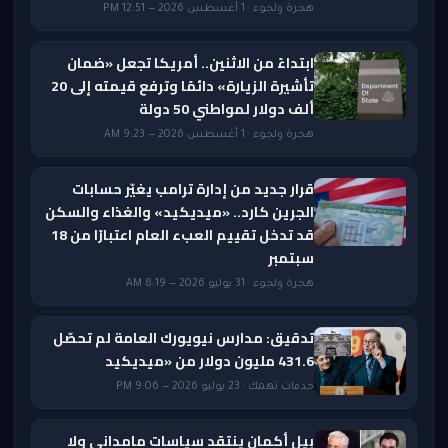
هجرة ولجوء · 1 أغسطس 2026 — 12:51 PM
ابتداءً من الاثنين.. أمريكا تجعل «ضمان
تأشيرة الزيارة» دائمًا وترفع قيمته إلى 20
ألف دولار لمواطني 50 دولة
هجرة ولجوء · 1 أغسطس 2026 — 9:23 AM
قرار جديد من إدارة ترامب يغيّر حسابات
الجرين كارد.. «ميديكيد» والغذاء والسكن
قد تدخل تقييم العبء العام اعتبارًا من 18
سبتمبر
هجرة ولجوء · 31 يوليو 2026 — 8:19 AM
تدقيق: مدارس نيويورك العامة لم تحصّل
431.6 مليون دولار من «ميديكيد
خدمات تهمك · 23 يوليو 2026 — 9:06 PM
بيل أكمان ينتقد سياسات مامداني ولا