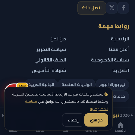
اتصل بنا
روابط مهمة
الرئيسية
من نحن
أعلن معنا
سياسة التحرير
سياسة الخصوصية
الملف القانوني
اتصل بنا
شهادة التأسيس
نيويورك اليوم
الولايات المتحدة
الجالية العربية
جديد
ريلز
خدمات تهمك
نستخدم ملفات تعريف الارتباط الأساسية لتحسين السرعة
وحفظ تفضيلاتك. بالاستمرار، أنت توافق على
سياسة
الخصوصية
.
© 2026
نيويورك نيوز
— جميع الحقوق محفوظة — NEW YORK NEWS
موافق
إخفاء
IN ARABIC LLC — رقم التسجيل 0451351808
الرئيسية
نيويورك
بحث
القائمة
المظهر