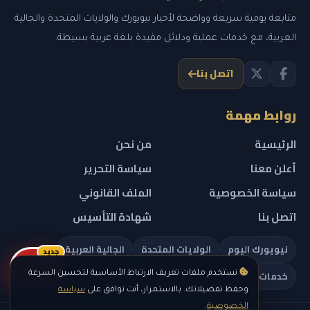
متابعة يومية سريعة وواضحة لأخبار نيويورك والولايات المتحدة والجالية
العربية، مع خدمات عملية ودلائل مفيدة بلغة عربية بسيطة.
اتصل بنا
روابط مهمة
الرئيسية
من نحن
أعلن معنا
سياسة التحرير
سياسة الخصوصية
الملف القانوني
اتصل بنا
شهادة التأسيس
نيويورك اليوم
الولايات المتحدة
الجالية العربية
جديد
ريلز
خدمات تهمك
نستخدم ملفات تعريف الارتباط الأساسية لتحسين السرعة
وحفظ تفضيلاتك. بالاستمرار، أنت توافق على
سياسة
الخصوصية
.