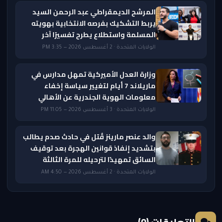
المرشح الديمقراطي عبد الرحمن السيد
يربط التشكيك بفرصه الانتخابية بهويته
المسلمة واستطلاع يطرح تفسيرًا آخر
الولايات المتحدة · 2 أغسطس 2026 — 3:35 PM
وزارة العدل الأميركية تمهل مدارس في
ماريلاند 7 أيام لتغيير سياسة إخفاء
معلومات الهوية الجندرية عن الأهالي
الولايات المتحدة · 3 أغسطس 2026 — 11:05 PM
والد عنصر مارينز قُتل في حادث صدم يطالب
بتشديد إنفاذ قوانين الهجرة بعد توقيف
السائق تمهيدًا لترحيله للمرة الثالثة
الولايات المتحدة · 2 أغسطس 2026 — 4:50 AM