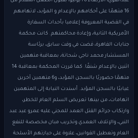
عبدالقوي، الأربعاء ٢٥ يوليو، بقبول الطعن المقدم من
16 متهمًا على أحكامهم بالإعدام و المؤبد، لاتهامهم
في القضية المعروفة إعلاميا بأحداث السفارة
الأمريكية الثانية، وإعادة محاكمتهم. كانت محكمة
جنايات القاهرة، قضت في وقت سابق، برئاسة
المستشار محمد ناجي شحاتة، بمعاقبة متهمين
اثنين بالإعدام شنقًا. كما قررت المحكمة بمعاقبة 14
متهمًا حضوريًا بالسجن المؤبد، و6 متهمين آخرين
غيابيًا بالسجن المؤبد. أسندت النيابة إلى المتهمين
اتهامات، من بينها تعريض السلم العام للخطر،
وارتكاب جرائم القتل العمد للمجني عليه عمرو عيد عبد
النبي، والإتلاف العمدي وتخريب مبان مخصصة للنفع
العام وتعطيل القوانين، علاوة على حيازتهم الأسلحة