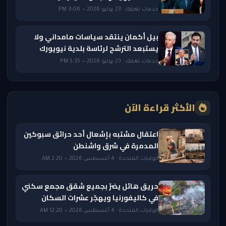
خدمات تهمك · 23 يوليو 2026 — 9:06 PM
بيل أكمان ينتقد سياسات مامداني ولا
يستبعد الترشح لرئاسة بلدية نيويورك
خدمات تهمك · 23 يوليو 2026 — 5:35 PM
الأكثر قراءة الآن
اعتقال مشتبه بإشعال أحد حرائق سبوكين
المدمرة في شرق واشنطن
الولايات المتحدة · 4 أغسطس 2026 — 2:20 AM
حريق هائل يضرّ بجميع شقق مجمع سكني
في كاليفورنيا ويهجّر عشرات السكان
الولايات المتحدة · 4 أغسطس 2026 — 12:20 AM