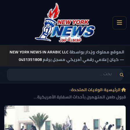
الموقع مملوك ويُدار بواسطة
NEW YORK NEWS IN ARABIC LLC
— كيان إعلامي رقمي أمريكي مسجل برقم
0451351808
الرئيسية
›
الولايات المتحدة
›
قبول طعن المتهمين بأحداث السفارة الأمريكية...