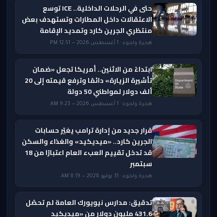
حتى في الرحلات الداخلية.. ICE توسع
الاعتقالات داخل المطارات وتستهدف بعض
منتظري الجرين كارد وتمديد الإقامة
هجرة ولجوء · 1 أغسطس 2026 — 12:51 PM
ابتداءً من الاثنين.. أمريكا تجعل «ضمان
تأشيرة الزيارة» دائمًا وترفع قيمته إلى 20
ألف دولار لمواطني 50 دولة
هجرة ولجوء · 1 أغسطس 2026 — 9:23 AM
قرار جديد من إدارة ترامب يغيّر حسابات
الجرين كارد.. «ميديكيد» والغذاء والسكن
قد تدخل تقييم العبء العام اعتبارًا من 18
سبتمبر
هجرة ولجوء · 31 يوليو 2026 — 8:19 AM
تدقيق: مدارس نيويورك العامة لم تحصّل
431.6 مليون دولار من «ميديكيد