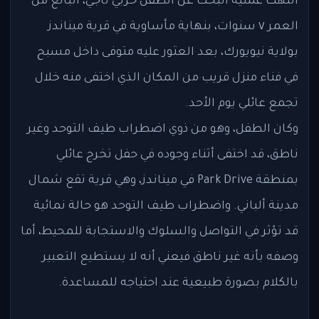
انتهت عملية البحث عن الطفل حربي ناجي، البالغ من
العمر ٧ سنوات، بنهاية مأساوية في قرية ميناندز
بولاية نيويورك، بعد العثور عليه متوفى داخل مسبح
في فناء منزل قريب من المكان الذي اختفى منه خلال
تجمع عائلي يوم الأحد.
وكان الطفل، وهو من ذوي اضطراب طيف التوحد وغير
ناطق، قد اختفى أثناء وجوده في حفل تخرج عائلي
بمنطقة Park Drive في ميناندز، وهي قرية تقع شمال
مدينة ألباني. واضطراب طيف التوحد هو حالة نمائية
قد تؤثر في التواصل والسلوك والاستجابة للمحيط، أما
وصفه بأنه غير ناطق فيعني أنه لا يستطيع التعبير
بالكلام بصورة طبيعية عند احتياجه للمساعدة.