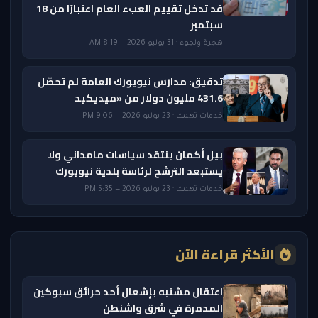
قد تدخل تقييم العبء العام اعتبارًا من 18
سبتمبر
هجرة ولجوء · 31 يوليو 2026 — 8:19 AM
تدقيق: مدارس نيويورك العامة لم تحصّل
431.6 مليون دولار من «ميديكيد
خدمات تهمك · 23 يوليو 2026 — 9:06 PM
بيل أكمان ينتقد سياسات مامداني ولا
يستبعد الترشح لرئاسة بلدية نيويورك
خدمات تهمك · 23 يوليو 2026 — 5:35 PM
الأكثر قراءة الآن
اعتقال مشتبه بإشعال أحد حرائق سبوكين
المدمرة في شرق واشنطن