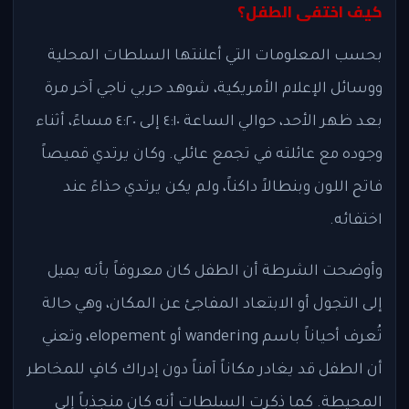
كيف اختفى الطفل؟
بحسب المعلومات التي أعلنتها السلطات المحلية
ووسائل الإعلام الأمريكية، شوهد حربي ناجي آخر مرة
بعد ظهر الأحد، حوالي الساعة ٤:١٠ إلى ٤:٢٠ مساءً، أثناء
وجوده مع عائلته في تجمع عائلي. وكان يرتدي قميصاً
فاتح اللون وبنطالاً داكناً، ولم يكن يرتدي حذاءً عند
اختفائه.
وأوضحت الشرطة أن الطفل كان معروفاً بأنه يميل
إلى التجول أو الابتعاد المفاجئ عن المكان، وهي حالة
تُعرف أحياناً باسم wandering أو elopement، وتعني
أن الطفل قد يغادر مكاناً آمناً دون إدراك كافٍ للمخاطر
المحيطة. كما ذكرت السلطات أنه كان منجذباً إلى