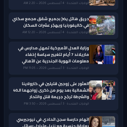
الولايات المتحدة · 4 أغسطس 2026 — 2:20 AM
حريق هائل يضرّ بجميع شقق مجمع سكني
في كاليفورنيا ويهجّر عشرات السكان
الولايات المتحدة · 4 أغسطس 2026 — 12:20 AM
وزارة العدل الأميركية تمهل مدارس في
ماريلاند 7 أيام لتغيير سياسة إخفاء
معلومات الهوية الجندرية عن الأهالي
الولايات المتحدة · 3 أغسطس 2026 — 11:05 PM
العثور على زوجين قتيلين في كارولاينا
الشمالية بعد يوم من ذكرى زواجهما الـ40
والشرطة ترجّح جريمة قتل وانتحار
الولايات المتحدة · 3 أغسطس 2026 — 3:50 PM
اتهام حارسة سجن اتحادي في نيوجيرسي
بعلاقة جنسية مع نزيل وتبادل رسائل