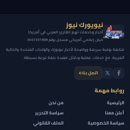
نيويورك نيوز
أخبار وخدمات تهم القارئ العربي في أمريكا
كيان إعلامي أمريكي مسجل برقم 0451351808
متابعة يومية سريعة وواضحة لأخبار نيويورك والولايات المتحدة والجالية
العربية، مع خدمات عملية ودلائل مفيدة بلغة عربية بسيطة.
اتصل بنا
روابط مهمة
الرئيسية
من نحن
أعلن معنا
سياسة التحرير
سياسة الخصوصية
الملف القانوني