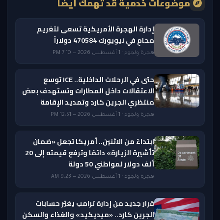
موضوعات خدمية قد تهمك أيضًا
إدارة الهجرة الأمريكية تسعى لتغريم
محامٍ في نيويورك 470584 دولاراً
هجرة ولجوء · 1 أغسطس 2026 — 7:10 PM
حتى في الرحلات الداخلية.. ICE توسع
الاعتقالات داخل المطارات وتستهدف بعض
منتظري الجرين كارد وتمديد الإقامة
هجرة ولجوء · 1 أغسطس 2026 — 12:51 PM
ابتداءً من الاثنين.. أمريكا تجعل «ضمان
تأشيرة الزيارة» دائمًا وترفع قيمته إلى 20
ألف دولار لمواطني 50 دولة
هجرة ولجوء · 1 أغسطس 2026 — 9:23 AM
قرار جديد من إدارة ترامب يغيّر حسابات
الجرين كارد.. «ميديكيد» والغذاء والسكن