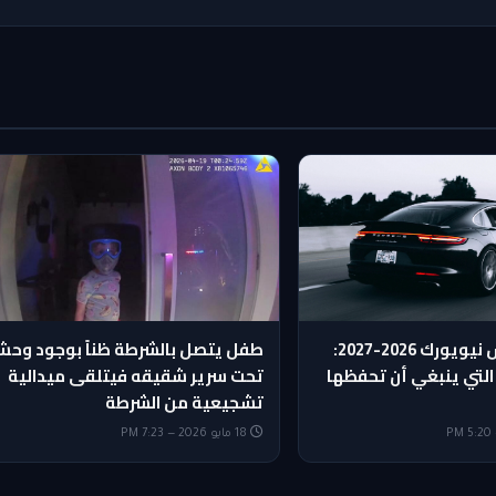
تقويم مدارس نيويورك 2026-2027:
طفل يتصل بالشرطة ظناً بوجود وح
 التي ينبغي أن تحفظها
تحت سرير شقيقه فيتلقى ميدالية
تشجيعية من الشرطة
18 مايو 2026 — 7:23 PM