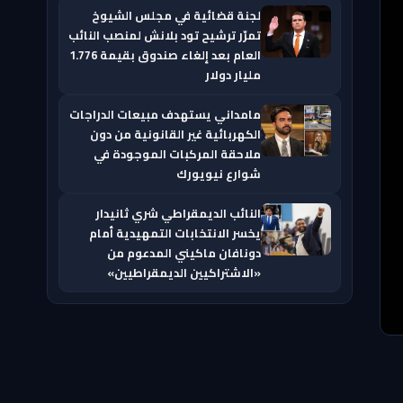
لجنة قضائية في مجلس الشيوخ
تمرّر ترشيح تود بلانش لمنصب النائب
العام بعد إلغاء صندوق بقيمة 1.776
مليار دولار
مامداني يستهدف مبيعات الدراجات
الكهربائية غير القانونية من دون
ملاحقة المركبات الموجودة في
شوارع نيويورك
النائب الديمقراطي شري ثانيدار
يخسر الانتخابات التمهيدية أمام
دونافان ماكيني المدعوم من
«الاشتراكيين الديمقراطيين»