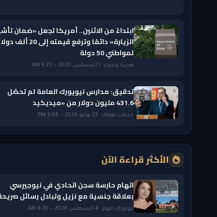
ابتداءً من الاثنين.. أمريكا تجعل «ضمان تأشي
الزيارة» دائمًا وترفع قيمته إلى 20 ألف دول
لمواطني 50 دولة
هجرة ولجوء · 1 أغسطس 2026 — 9:23 AM
تدقيق: مدارس نيويورك العامة لم تحصّل
431.6 مليون دولار من «ميديكيد
خدمات تهمك · 23 يوليو 2026 — 9:06 PM
الأكثر قراءة الآن
اتهام حارسة سجن اتحادي في نيوجيرسي
بعلاقة جنسية مع نزيل وتبادل رسائل صريحة
نيويورك اليوم · 4 أغسطس 2026 — 8:20 AM