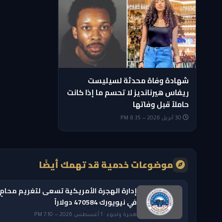
شهادة وفاة محدثة لسيليست
ريفاس هيرنانديز لا تحسم ما إذا كانت
حاملاً قبل وفاتها
30 أبريل 2026 — 8:35 PM
موضوعات خدمية قد تهمك أيضًا
إدارة الهجرة الأمريكية تسعى لتغريم محامٍ
في نيويورك 470584 دولاراً
هجرة ولجوء · 1 أغسطس 2026 — 7:10 PM