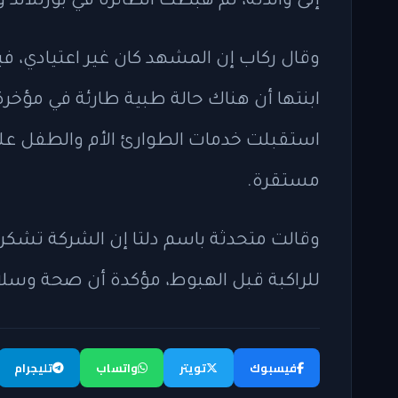
إلى والدته، ثم هبطت الطائرة في بورتلان
وقال ركاب إن المشهد كان غير اعتيادي، فيم
ابنتها أن هناك حالة طبية طارئة في مؤخرة
استقبلت خدمات الطوارئ الأم والطفل على ا
مستقرة.
وقالت متحدثة باسم دلتا إن الشركة تشكر 
للراكبة قبل الهبوط، مؤكدة أن صحة وسلام
فيسبوك
تويتر
واتساب
تليجرام