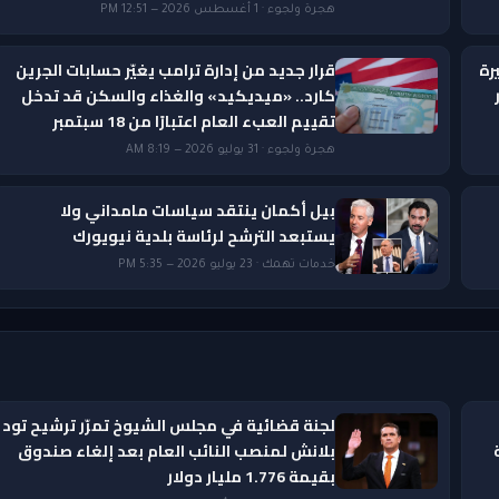
هجرة ولجوء · 1 أغسطس 2026 — 12:51 PM
رة
قرار جديد من إدارة ترامب يغيّر حسابات الجرين
ار
كارد.. «ميديكيد» والغذاء والسكن قد تدخل
تقييم العبء العام اعتبارًا من 18 سبتمبر
هجرة ولجوء · 31 يوليو 2026 — 8:19 AM
بيل أكمان ينتقد سياسات مامداني ولا
يستبعد الترشح لرئاسة بلدية نيويورك
خدمات تهمك · 23 يوليو 2026 — 5:35 PM
لجنة قضائية في مجلس الشيوخ تمرّر ترشيح تود
بلانش لمنصب النائب العام بعد إلغاء صندوق
بقيمة 1.776 مليار دولار