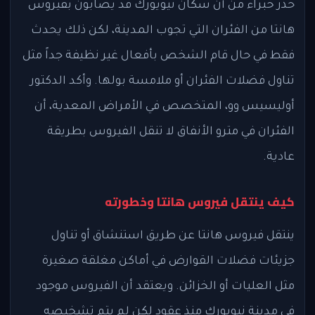
حذر خبراء من أن سكان نيويورك قد يصابون بفيروس
هانتا من الفئران التي تجوب المدينة، لكن ذلك يحدث
فقط في حال قام الشخص بأفعال غير نظيفة جداً مثل
تناول فضلات الفئران أو ملامسة بولها. وأكد الدكتور
أوليسيس وو، المتخصص في الأمراض المعدية، أن
الفئران في مترو الأنفاق لا تنقل الفيروس بطريقة
عادية.
كيف ينتقل فيروس هانتا وخطورته
ينتقل فيروس هانتا عن طريق استنشاق أو تناول
جزيئات فضلات القوارض في أماكن مغلقة صغيرة
مثل العليات أو الخزائن. ويعتقد أن الفيروس موجود
في مدينة نيويورك منذ عقود لكن لم يتم تشخيصه