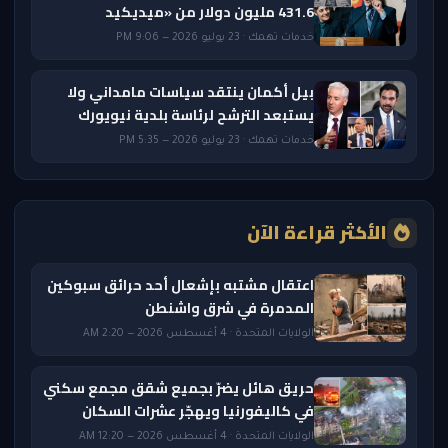
431.6 مليون دولار من «ميديكيد
خدمات تهمك · 23 يوليو 2026 — 9:06 PM
بيل أكمان ينتقد سياسات مامداني ولا
يستبعد الترشح لرئاسة بلدية نيويورك
خدمات تهمك · 23 يوليو 2026 — 5:35 PM
الأكثر قراءة الآن
اعتقال مشتبه بإشعال أحد حرائق سبوكين
المدمرة في شرق واشنطن
الولايات المتحدة · 4 أغسطس 2026 — 2:20 AM
حريق هائل يضرّ بجميع شقق مجمع سكني
في كاليفورنيا ويهجّر عشرات السكان
الولايات المتحدة · 4 أغسطس 2026 — 12:20 AM