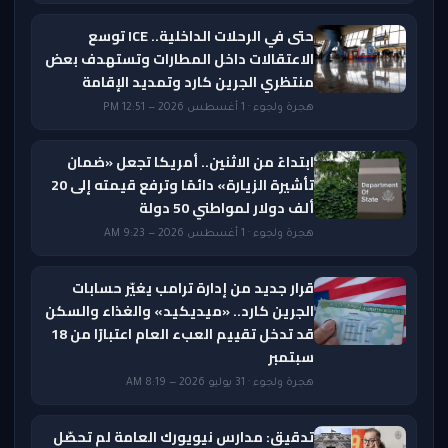
حتى في الرحلات الداخلية.. ICE توسع
الاعتقالات داخل المطارات وتستهدف بعض
منتظري الجرين كارد وتمديد الإقامة
هجرة ولجوء · 1 أغسطس 2026 — 12:51 PM
ابتداءً من الاثنين.. أمريكا تجعل «ضمان
تأشيرة الزيارة» دائمًا وترفع قيمته إلى 20
ألف دولار لمواطني 50 دولة
هجرة ولجوء · 1 أغسطس 2026 — 9:23 AM
قرار جديد من إدارة ترامب يغيّر حسابات
الجرين كارد.. «ميديكيد» والغذاء والسكن
قد تدخل تقييم العبء العام اعتبارًا من 18
سبتمبر
هجرة ولجوء · 31 يوليو 2026 — 8:19 AM
تدقيق: مدارس نيويورك العامة لم تحصّل