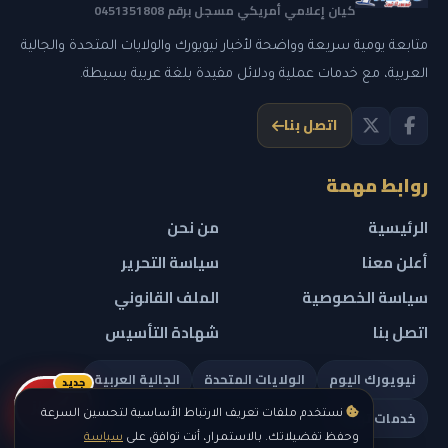
كيان إعلامي أمريكي مسجل برقم 0451351808
متابعة يومية سريعة وواضحة لأخبار نيويورك والولايات المتحدة والجالية
العربية، مع خدمات عملية ودلائل مفيدة بلغة عربية بسيطة.
اتصل بنا
روابط مهمة
الرئيسية
من نحن
أعلن معنا
سياسة التحرير
سياسة الخصوصية
الملف القانوني
اتصل بنا
شهادة التأسيس
نيويورك اليوم
الولايات المتحدة
الجالية العربية
جديد
ريلز
خدمات تهمك
نستخدم ملفات تعريف الارتباط الأساسية لتحسين السرعة
وحفظ تفضيلاتك. بالاستمرار، أنت توافق على
سياسة