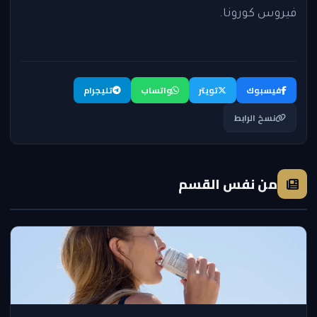
فيروس كورونا.
فيسبوك
تويتر
واتساب
تليجرام
نسخ الرابط
من نفس القسم