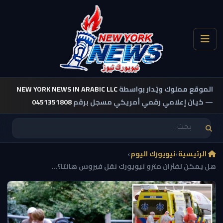
الموقع مملوك ويُدار بواسطة
NEW YORK NEWS IN ARABIC LLC
— كيان إعلامي رقمي أمريكي مسجل برقم
0451351808
الرئيسية
›
نيويورك اليوم
›
هل يمكن لفئران مترو نيويورك نقل فيروس هانتا؟...