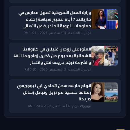
وزارة العدل الأميركية تمهل مدارس في
ماريلاند 7 أيام لتغيير سياسة إخفاء
معلومات الهوية الجندرية عن الأهالي
الولايات المتحدة · 3 أغسطس 2026 — 11:05 PM
العثور على زوجين قتيلين في كارولاينا
الشمالية بعد يوم من ذكرى زواجهما الـ40
والشرطة ترجّح جريمة قتل وانتحار
الولايات المتحدة · 3 أغسطس 2026 — 3:50 PM
اتهام حارسة سجن اتحادي في نيوجيرسي
بعلاقة جنسية مع نزيل وتبادل رسائل
صريحة
نيويورك اليوم · 4 أغسطس 2026 — 8:20 AM