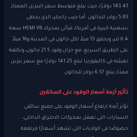
143.41 دولارًا، حيث يبلغ متوسط سعر البنزين الممتاز
5.83 دولار للجالون. أما جيب رانجلر، الذي يحظى
بشعبية كبيرة في أمريكا، فيأتي بمحرك HEMI V8 سعة
6.4 لتر، ويحقق 13 ميلاً لكل جالون في المدينة و16 ميلاً
على الطريق السريع، مع خزان وقود 21.5 جالون، وتكلفة
تعبئته في كاليفورنيا تبلغ 141.25 دولارًا مع سعر بنزين
ممتاز يبلغ 6.57 دولار للجالون.
تأثير أزمة أسعار الوقود على السائقين
تؤثر أزمة ارتفاع أسعار الوقود على جميع سائقي
السيارات التي تعمل بمحركات الاحتراق الداخلي،
خصوصًا في الولايات التي تشهد أسعارًا مرتفعة