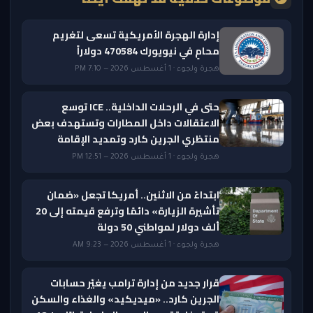
إدارة الهجرة الأمريكية تسعى لتغريم
محامٍ في نيويورك 470584 دولاراً
هجرة ولجوء · 1 أغسطس 2026 — 7:10 PM
حتى في الرحلات الداخلية.. ICE توسع
الاعتقالات داخل المطارات وتستهدف بعض
منتظري الجرين كارد وتمديد الإقامة
هجرة ولجوء · 1 أغسطس 2026 — 12:51 PM
ابتداءً من الاثنين.. أمريكا تجعل «ضمان
تأشيرة الزيارة» دائمًا وترفع قيمته إلى 20
ألف دولار لمواطني 50 دولة
هجرة ولجوء · 1 أغسطس 2026 — 9:23 AM
قرار جديد من إدارة ترامب يغيّر حسابات
الجرين كارد.. «ميديكيد» والغذاء والسكن