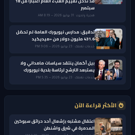
قد تدخل تقييم العبء العام اعتبارًا من 18
سبتمبر
هجرة ولجوء · 31 يوليو 2026 — 8:19 AM
تدقيق: مدارس نيويورك العامة لم تحصّل
431.6 مليون دولار من «ميديكيد
خدمات تهمك · 23 يوليو 2026 — 9:06 PM
بيل أكمان ينتقد سياسات مامداني ولا
يستبعد الترشح لرئاسة بلدية نيويورك
خدمات تهمك · 23 يوليو 2026 — 5:35 PM
الأكثر قراءة الآن
اعتقال مشتبه بإشعال أحد حرائق سبوكين
المدمرة في شرق واشنطن