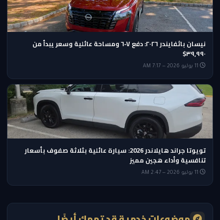
نيسان باثفايندر ٢٠٢٦: دفع V‑٦ ومساحة عائلية وسعر يبدأ من
٣٩,٩٩٠$
11 يوليو 2026 — 7:17 AM
تويوتا جراند هايلاندر 2026: سيارة عائلية بثلاثة صفوف بأسعار
تنافسية وأداء هجين مميز
11 يوليو 2026 — 2:47 AM
موضوعات خدمية قد تهمك أيضًا