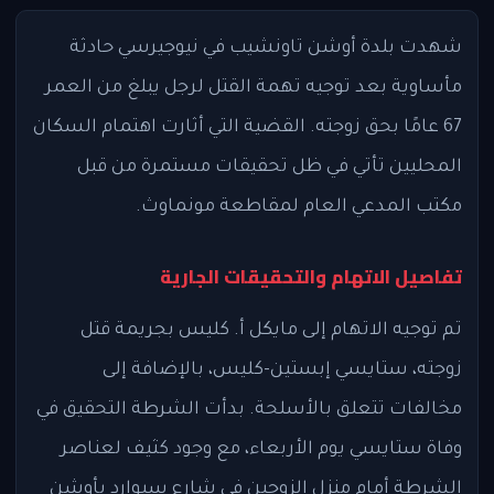
شهدت بلدة أوشن تاونشيب في نيوجيرسي حادثة
مأساوية بعد توجيه تهمة القتل لرجل يبلغ من العمر
67 عامًا بحق زوجته. القضية التي أثارت اهتمام السكان
المحليين تأتي في ظل تحقيقات مستمرة من قبل
مكتب المدعي العام لمقاطعة مونماوث.
تفاصيل الاتهام والتحقيقات الجارية
تم توجيه الاتهام إلى مايكل أ. كليس بجريمة قتل
زوجته، ستايسي إبستين-كليس، بالإضافة إلى
مخالفات تتعلق بالأسلحة. بدأت الشرطة التحقيق في
وفاة ستايسي يوم الأربعاء، مع وجود كثيف لعناصر
الشرطة أمام منزل الزوجين في شارع سيوارد بأوشن