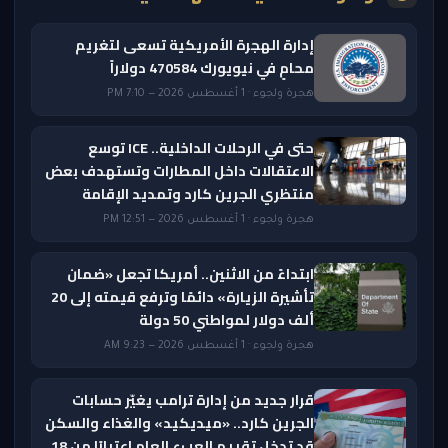
إدارة الهجرة الأمريكية تسعى لتغريم
محامٍ في نيويورك 470584 دولاراً
هجرة ولجوء · 1 أغسطس 2026 — 7:10 PM
حتى في الرحلات الداخلية.. ICE توسع
الاعتقالات داخل المطارات وتستهدف بعض
منتظري الجرين كارد وتمديد الإقامة
هجرة ولجوء · 1 أغسطس 2026 — 12:51 PM
ابتداءً من الاثنين.. أمريكا تجعل «ضمان
تأشيرة الزيارة» دائمًا وترفع قيمته إلى 20
ألف دولار لمواطني 50 دولة
هجرة ولجوء · 1 أغسطس 2026 — 9:23 AM
قرار جديد من إدارة ترامب يغيّر حسابات
الجرين كارد.. «ميديكيد» والغذاء والسكن
قد تدخل تقييم العبء العام اعتبارًا من 18