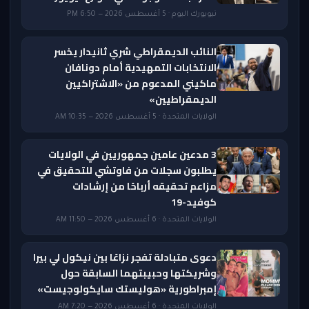
نيويورك اليوم · 5 أغسطس 2026 — 6:50 PM
النائب الديمقراطي شري ثانيدار يخسر
الانتخابات التمهيدية أمام دونافان
ماكيني المدعوم من «الاشتراكيين
الديمقراطيين»
الولايات المتحدة · 5 أغسطس 2026 — 10:35 AM
3 مدعين عامين جمهوريين في الولايات
يطلبون سجلات من فاوتشي للتحقيق في
مزاعم تحقيقه أرباحًا من إرشادات
كوفيد-19
الولايات المتحدة · 6 أغسطس 2026 — 11:50 AM
دعوى متبادلة تفجر نزاعًا بين نيكول لي بيرا
وشريكتها وحبيبتهما السابقة حول
إمبراطورية «هوليستك سايكولوجيست»
الولايات المتحدة · 6 أغسطس 2026 — 7:20 AM