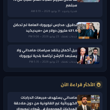
سبتمبر
هجرة ولجوء · 31 يوليو 2026 — 8:19 AM
تدقيق: مدارس نيويورك العامة لم تحصّل
431.6 مليون دولار من «ميديكيد
خدمات تهمك · 23 يوليو 2026 — 9:06 PM
بيل أكمان ينتقد سياسات مامداني ولا
يستبعد الترشح لرئاسة بلدية نيويورك
خدمات تهمك · 23 يوليو 2026 — 5:35 PM
الأكثر قراءة الآن
مامداني يستهدف مبيعات الدراجات
الكهربائية غير القانونية من دون ملاحقة
المركبات الموجودة في شوارع نيويورك