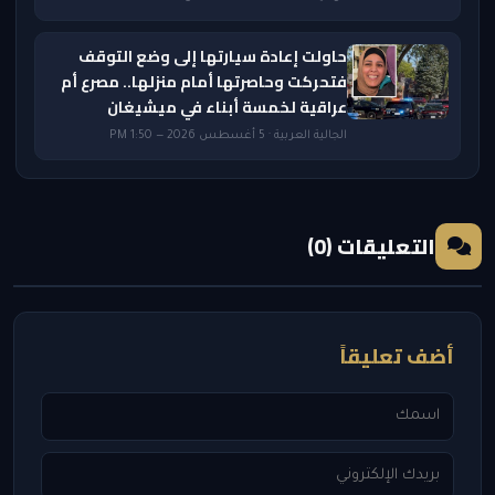
حاولت إعادة سيارتها إلى وضع التوقف
فتحركت وحاصرتها أمام منزلها.. مصرع أم
عراقية لخمسة أبناء في ميشيغان
الجالية العربية · 5 أغسطس 2026 — 1:50 PM
التعليقات (0)
أضف تعليقاً