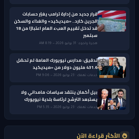
قرار جديد من إدارة ترامب يغيّر حسابات
الجرين كارد.. «ميديكيد» والغذاء والسكن
قد تدخل تقييم العبء العام اعتبارًا من 18
سبتمبر
هجرة ولجوء · 31 يوليو 2026 — 8:19 AM
تدقيق: مدارس نيويورك العامة لم تحصّل
431.6 مليون دولار من «ميديكيد
خدمات تهمك · 23 يوليو 2026 — 9:06 PM
بيل أكمان ينتقد سياسات مامداني ولا
يستبعد الترشح لرئاسة بلدية نيويورك
خدمات تهمك · 23 يوليو 2026 — 5:35 PM
الأكثر قراءة الآن