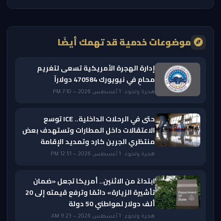
موضوعات خدمية قد تهمك أيضًا
إدارة الهجرة الأمريكية تسعى لتغريم
محامٍ في نيويورك 470584 دولاراً
هجرة ولجوء · 1 أغسطس 2026 — 7:10 PM
حتى في الرحلات الداخلية.. ICE توسع
الاعتقالات داخل المطارات وتستهدف بعض
منتظري الجرين كارد وتمديد الإقامة
هجرة ولجوء · 1 أغسطس 2026 — 12:51 PM
ابتداءً من الاثنين.. أمريكا تجعل «ضمان
تأشيرة الزيارة» دائمًا وترفع قيمته إلى 20
ألف دولار لمواطني 50 دولة
هجرة ولجوء · 1 أغسطس 2026 — 9:23 AM