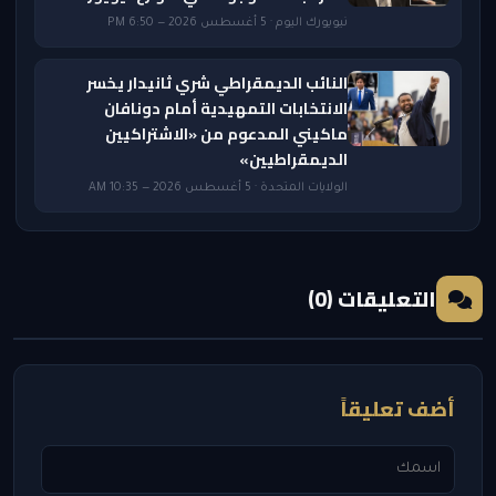
نيويورك اليوم · 5 أغسطس 2026 — 6:50 PM
النائب الديمقراطي شري ثانيدار يخسر
الانتخابات التمهيدية أمام دونافان
ماكيني المدعوم من «الاشتراكيين
الديمقراطيين»
الولايات المتحدة · 5 أغسطس 2026 — 10:35 AM
التعليقات (0)
أضف تعليقاً