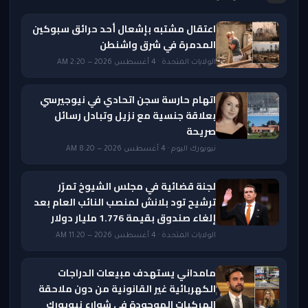
اعتقال مشتبه بإشعال أحد حرائق سبوكين
المدمرة في شرق واشنطن
الولايات المتحدة · 4 أغسطس 2026 — 2:20 AM
اتهام حارسة سجن اتحادي في نيوجيرسي
بعلاقة جنسية مع نزيل وتبادل رسائل
صريحة
نيويورك اليوم · 4 أغسطس 2026 — 8:20 AM
لجنة قضائية في مجلس الشيوخ تمرّر
ترشيح تود بلانش لمنصب النائب العام بعد
إلغاء صندوق بقيمة 1.776 مليار دولار
الولايات المتحدة · 4 أغسطس 2026 — 11:20 AM
مامداني يستهدف مبيعات الدراجات
الكهربائية غير القانونية من دون ملاحقة
المركبات الموجودة في شوارع نيويورك