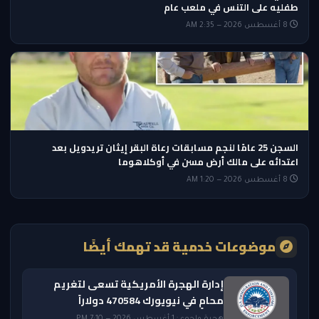
طفليه على التنس في ملعب عام
8 أغسطس 2026 — 2:35 AM
السجن 25 عامًا لنجم مسابقات رعاة البقر إيثان تريدويل بعد
اعتدائه على مالك أرض مسن في أوكلاهوما
8 أغسطس 2026 — 1:20 AM
موضوعات خدمية قد تهمك أيضًا
إدارة الهجرة الأمريكية تسعى لتغريم
محامٍ في نيويورك 470584 دولاراً
هجرة ولجوء · 1 أغسطس 2026 — 7:10 PM