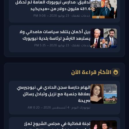
تدقيق: مدارس نيويورك العامة لم تحصّل
431.6 مليون دولار من «ميديكيد
خدمات تهمك · 23 يوليو 2026 — 9:06 PM
بيل أكمان ينتقد سياسات مامداني ولا
يستبعد الترشح لرئاسة بلدية نيويورك
خدمات تهمك · 23 يوليو 2026 — 5:35 PM
الأكثر قراءة الآن
اتهام حارسة سجن اتحادي في نيوجيرسي
بعلاقة جنسية مع نزيل وتبادل رسائل
صريحة
نيويورك اليوم · 4 أغسطس 2026 — 8:20 AM
لجنة قضائية في مجلس الشيوخ تمرّر