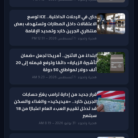
حتى في الرحلات الداخلية.. ICE توسع
الاعتقالات داخل المطارات وتستهدف بعض
منتظري الجرين كارد وتمديد الإقامة
هجرة ولجوء · 1 أغسطس 2026 — 12:51 PM
ابتداءً من الاثنين.. أمريكا تجعل «ضمان
تأشيرة الزيارة» دائمًا وترفع قيمته إلى 20
ألف دولار لمواطني 50 دولة
هجرة ولجوء · 1 أغسطس 2026 — 9:23 AM
قرار جديد من إدارة ترامب يغيّر حسابات
الجرين كارد.. «ميديكيد» والغذاء والسكن
قد تدخل تقييم العبء العام اعتبارًا من 18
سبتمبر
هجرة ولجوء · 31 يوليو 2026 — 8:19 AM