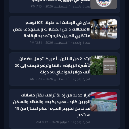
هجرة ولجوء · 1 أغسطس 2026 — 7:10 PM
حتى في الرحلات الداخلية.. ICE توسع
الاعتقالات داخل المطارات وتستهدف بعض
منتظري الجرين كارد وتمديد الإقامة
هجرة ولجوء · 1 أغسطس 2026 — 12:51 PM
ابتداءً من الاثنين.. أمريكا تجعل «ضمان
تأشيرة الزيارة» دائمًا وترفع قيمته إلى 20
ألف دولار لمواطني 50 دولة
هجرة ولجوء · 1 أغسطس 2026 — 9:23 AM
قرار جديد من إدارة ترامب يغيّر حسابات
الجرين كارد.. «ميديكيد» والغذاء والسكن
قد تدخل تقييم العبء العام اعتبارًا من 18
سبتمبر
هجرة ولجوء · 31 يوليو 2026 — 8:19 AM