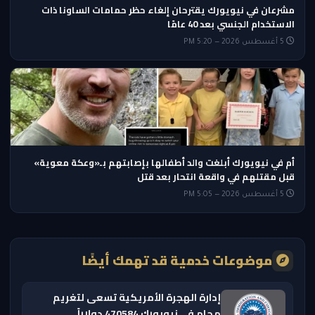
مشرعان في نيويورك يقترحان إلغاء حظر حمامات الساونا ذات
الاستخدام الجنسي بعد 40 عامًا
5 أغسطس 2026 — 5:20 PM
أم في نيويورك أبلغت والد أطفالها بإصابتهم بـ«وعكة معوية»
قبل مقتلهم في واقعة انتحار بعد قتل
5 أغسطس 2026 — 5:05 PM
موضوعات خدمية قد تهمك أيضًا
إدارة الهجرة الأمريكية تسعى لتغريم
محامٍ في نيويورك 470584 دولاراً