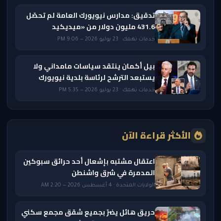
تدقيق: مدارس نيويورك العامة لم تحصّل
431.6 مليون دولار من «ميديكيد
خدمات تهمك · 23 يوليو 2026 — 9:06 PM
بيل أكمان ينتقد سياسات مامداني ولا
يستبعد الترشح لرئاسة بلدية نيويورك
خدمات تهمك · 23 يوليو 2026 — 5:35 PM
الأكثر قراءة الآن
اعتقال مشتبه بإشعال أحد حرائق سبوكين
المدمرة في شرق واشنطن
الولايات المتحدة · 4 أغسطس 2026 — 2:20 AM
حريق هائل يضرّ بجميع شقق مجمع سكني