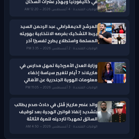
في كاليفورنيا ويهجّر عشرات السكان
الولايات المتحدة · 4 أغسطس 2026 — 12:20 AM
المرشح الديمقراطي عبد الرحمن السيد
يربط التشكيك بفرصه الانتخابية بهويته
المسلمة واستطلاع يطرح تفسيرًا آخر
الولايات المتحدة · 2 أغسطس 2026 — 3:35 PM
وزارة العدل الأميركية تمهل مدارس في
ماريلاند 7 أيام لتغيير سياسة إخفاء
معلومات الهوية الجندرية عن الأهالي
الولايات المتحدة · 3 أغسطس 2026 — 11:05 PM
والد عنصر مارينز قُتل في حادث صدم يطالب
بتشديد إنفاذ قوانين الهجرة بعد توقيف
السائق تمهيدًا لترحيله للمرة الثالثة
الولايات المتحدة · 2 أغسطس 2026 — 4:50 AM