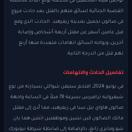
تواصل هيئة المحلفين في محكمة لونغ آيلاند مناقشة
القضية الجنائية لسائق متهم بالقتل بعد حادث مروع
في صالون تجميل بمدينة ريفرهيد. الحادث الذي وقع
قبل عامين أسفر عن مقتل أربعة أشخاص وإصابة
آخرين، ويواجه السائق اتهامات متعددة منها أربع
تهم قتل من الدرجة الثانية.
تفاصيل الحادث والاتهامات
في يونيو 2024، اقتحم ستيفن شواللي بسيارته من نوع
شيفروليه ترافيرس بسرعة 78 ميلاً في الساعة واجهة
صالون هاواي نيل سبا في ريفرهيد، مما أدى إلى مقتل
مالك الصالون كين تشين وموظفتين اثنتين هما يان
شو ومايزي زانغ، بالإضافة إلى ضابطة شرطة نيويورك