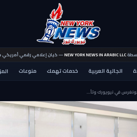
اسطة
NEW YORK NEWS IN ARABIC LLC
— كيان إعلامي رقمي أمريكي 
ة
الجالية العربية
خدمات تهمك
منوعات
المز
ونغرس في نيويورك وتأ...