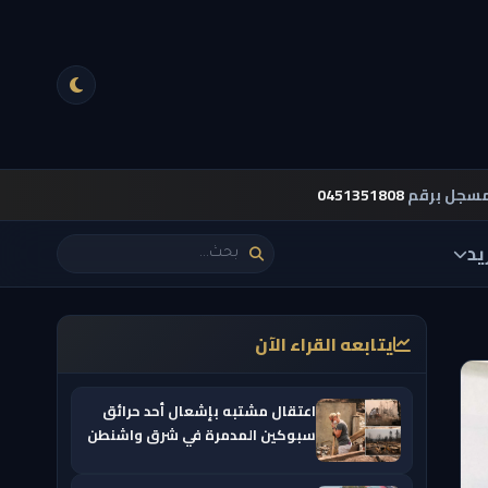
مسجل برقم
0451351808
يد
يتابعه القراء الآن
اعتقال مشتبه بإشعال أحد حرائق
سبوكين المدمرة في شرق واشنطن