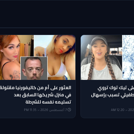
لى تيك توك تروي
العثور على أم من كاليفورنيا مقتولة
 طفيلي تسبب بإسهال
في منزل شريكها السابق بعد
تسليمه نفسه للشرطة
7 أغسطس 2026 — 11:35 PM