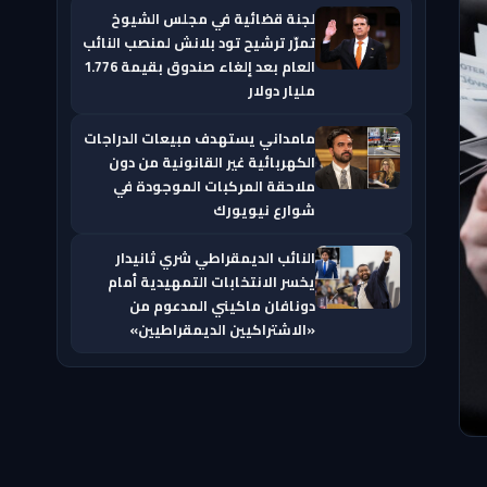
لجنة قضائية في مجلس الشيوخ
تمرّر ترشيح تود بلانش لمنصب النائب
العام بعد إلغاء صندوق بقيمة 1.776
مليار دولار
مامداني يستهدف مبيعات الدراجات
الكهربائية غير القانونية من دون
ملاحقة المركبات الموجودة في
شوارع نيويورك
النائب الديمقراطي شري ثانيدار
يخسر الانتخابات التمهيدية أمام
دونافان ماكيني المدعوم من
«الاشتراكيين الديمقراطيين»