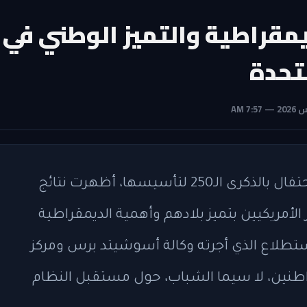
يمقراطية والتميز الوطني في
في وقت تستعد فيه الولايات المتحدة للاحتفال بالذكرى الـ250 لتأسيسها، أظهرت نتائج
لأمريكيين بتميز بلادهم وأهمية الديمقراطية
تطلاع الذي أجرته وكالة أسوشيتد برس ومركز
لمواطنين، لا سيما الشباب، حول مستقبل النظام