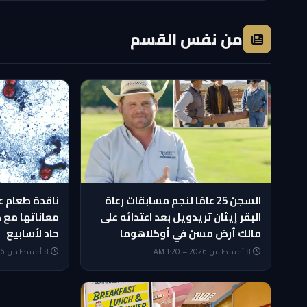
من نفس القسم
السجن 25 عامًا لنجم مسابقات رعاة
ناقدة طعام ع
البقر إيثان تريدويل بعد اعتدائه على
معاناتها مع
مالك أرض مسن في أوكلاهوما
حاد لأسابيع
8 أغسطس 2026 — 1:20 AM
8 أغسطس 2026 — 12:20 AM