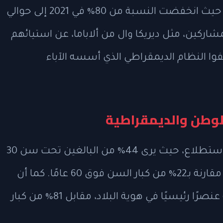
ديمقراطيًا عنصرًا أساسيًا في هوية البلاد، حيث انخفضت النسبة من 80% في 2021 إلى حوالي
مشاركين، مثل ديريكا وال من ألاباما، عن استيائهم
وا النظام الديمقراطي الذي أسسه الآباء
للوطن والديمقراطية
تظهر الفجوة العمرية بوضوح في نتائج الاستطلاع، حيث يرى 44% من البالغين تحت سن 30
أن هناك دولًا أفضل من الولايات المتحدة، مقارنة بـ22% من كبار السن فوق 60 عامًا. كما أن
نصف الشباب فقط يعتبرون الديمقراطية عنصرًا رئيسيًا في هوية البلاد، مقابل 81% من كبار