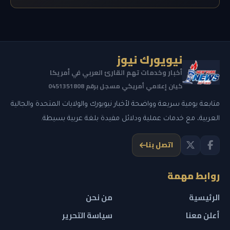
نيويورك نيوز
أخبار وخدمات تهم القارئ العربي في أمريكا
كيان إعلامي أمريكي مسجل برقم 0451351808
متابعة يومية سريعة وواضحة لأخبار نيويورك والولايات المتحدة والجالية
العربية، مع خدمات عملية ودلائل مفيدة بلغة عربية بسيطة.
اتصل بنا
روابط مهمة
الرئيسية
من نحن
أعلن معنا
سياسة التحرير