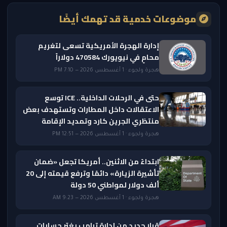
موضوعات خدمية قد تهمك أيضًا
إدارة الهجرة الأمريكية تسعى لتغريم
محامٍ في نيويورك 470584 دولاراً
هجرة ولجوء · 1 أغسطس 2026 — 7:10 PM
حتى في الرحلات الداخلية.. ICE توسع
الاعتقالات داخل المطارات وتستهدف بعض
منتظري الجرين كارد وتمديد الإقامة
هجرة ولجوء · 1 أغسطس 2026 — 12:51 PM
ابتداءً من الاثنين.. أمريكا تجعل «ضمان
تأشيرة الزيارة» دائمًا وترفع قيمته إلى 20
ألف دولار لمواطني 50 دولة
هجرة ولجوء · 1 أغسطس 2026 — 9:23 AM
قرار جديد من إدارة ترامب يغيّر حسابات