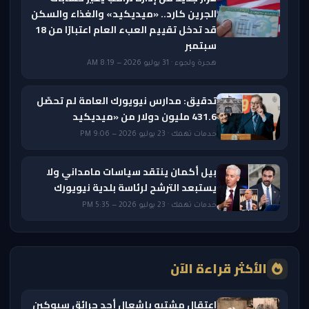
الجرين كارد.. «ميديكيد» والغذاء والسكن
قد تدخل تقييم العبء العام اعتبارًا من 18
سبتمبر
هجرة ولجوء · 31 يوليو 2026 — 8:19 AM
تدقيق: مدارس نيويورك العامة لم تحصّل
431.6 مليون دولار من «ميديكيد
خدمات تهمك · 23 يوليو 2026 — 9:06 PM
بيل أكمان ينتقد سياسات مامداني ولا
يستبعد الترشح لرئاسة بلدية نيويورك
خدمات تهمك · 23 يوليو 2026 — 5:35 PM
الأكثر قراءة الآن
اعتقال مشتبه بإشعال أحد حرائق سبوكين