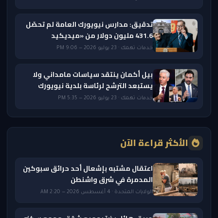
تدقيق: مدارس نيويورك العامة لم تحصّل
431.6 مليون دولار من «ميديكيد
خدمات تهمك · 23 يوليو 2026 — 9:06 PM
بيل أكمان ينتقد سياسات مامداني ولا
يستبعد الترشح لرئاسة بلدية نيويورك
خدمات تهمك · 23 يوليو 2026 — 5:35 PM
الأكثر قراءة الآن
اعتقال مشتبه بإشعال أحد حرائق سبوكين
المدمرة في شرق واشنطن
الولايات المتحدة · 4 أغسطس 2026 — 2:20 AM