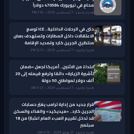
محامٍ في نيويورك 470584 دولاراً
هجرة ولجوء · 1 أغسطس 2026 — 7:10 PM
حتى في الرحلات الداخلية.. ICE توسع
الاعتقالات داخل المطارات وتستهدف بعض
منتظري الجرين كارد وتمديد الإقامة
هجرة ولجوء · 1 أغسطس 2026 — 12:51 PM
ابتداءً من الاثنين.. أمريكا تجعل «ضمان
تأشيرة الزيارة» دائمًا وترفع قيمته إلى 20
ألف دولار لمواطني 50 دولة
هجرة ولجوء · 1 أغسطس 2026 — 9:23 AM
قرار جديد من إدارة ترامب يغيّر حسابات
الجرين كارد.. «ميديكيد» والغذاء والسكن
قد تدخل تقييم العبء العام اعتبارًا من 18
سبتمبر
هجرة ولجوء · 31 يوليو 2026 — 8:19 AM