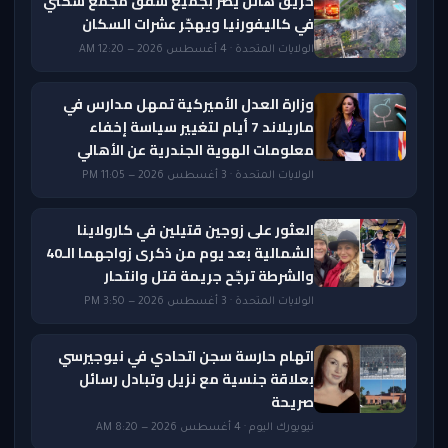
حريق هائل يضرّ بجميع شقق مجمع سكني
في كاليفورنيا ويهجّر عشرات السكان
الولايات المتحدة · 4 أغسطس 2026 — 12:20 AM
وزارة العدل الأميركية تمهل مدارس في
ماريلاند 7 أيام لتغيير سياسة إخفاء
معلومات الهوية الجندرية عن الأهالي
الولايات المتحدة · 3 أغسطس 2026 — 11:05 PM
العثور على زوجين قتيلين في كارولاينا
الشمالية بعد يوم من ذكرى زواجهما الـ40
والشرطة ترجّح جريمة قتل وانتحار
الولايات المتحدة · 3 أغسطس 2026 — 3:50 PM
اتهام حارسة سجن اتحادي في نيوجيرسي
بعلاقة جنسية مع نزيل وتبادل رسائل
صريحة
نيويورك اليوم · 4 أغسطس 2026 — 8:20 AM