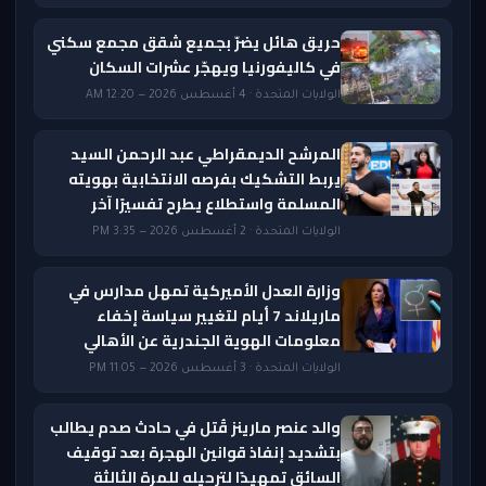
حريق هائل يضرّ بجميع شقق مجمع سكني
في كاليفورنيا ويهجّر عشرات السكان
الولايات المتحدة · 4 أغسطس 2026 — 12:20 AM
المرشح الديمقراطي عبد الرحمن السيد
يربط التشكيك بفرصه الانتخابية بهويته
المسلمة واستطلاع يطرح تفسيرًا آخر
الولايات المتحدة · 2 أغسطس 2026 — 3:35 PM
وزارة العدل الأميركية تمهل مدارس في
ماريلاند 7 أيام لتغيير سياسة إخفاء
معلومات الهوية الجندرية عن الأهالي
الولايات المتحدة · 3 أغسطس 2026 — 11:05 PM
والد عنصر مارينز قُتل في حادث صدم يطالب
بتشديد إنفاذ قوانين الهجرة بعد توقيف
السائق تمهيدًا لترحيله للمرة الثالثة