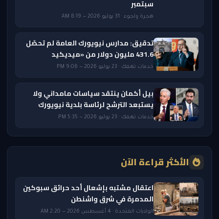
سبتمبر
هجرة ولجوء · 31 يوليو 2026 — 8:19 AM
تدقيق: مدارس نيويورك العامة لم تحصّل
431.6 مليون دولار من «ميديكيد
خدمات تهمك · 23 يوليو 2026 — 9:06 PM
بيل أكمان ينتقد سياسات مامداني ولا
يستبعد الترشح لرئاسة بلدية نيويورك
خدمات تهمك · 23 يوليو 2026 — 5:35 PM
الأكثر قراءة الآن
اعتقال مشتبه بإشعال أحد حرائق سبوكين
المدمرة في شرق واشنطن
الولايات المتحدة · 4 أغسطس 2026 — 2:20 AM