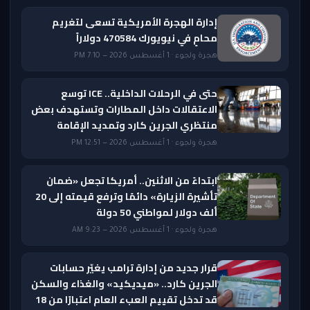
إدارة الهجرة الأمريكية تسعى لتغريم
محامٍ في نيويورك 470584 دولاراً
هجرة ولجوء · 1 أغسطس 2026 — 7:10 PM
حتى في الرحلات الداخلية.. ICE توسع
الاعتقالات داخل المطارات وتستهدف بعض
منتظري الجرين كارد وتمديد الإقامة
هجرة ولجوء · 1 أغسطس 2026 — 12:51 PM
ابتداءً من الاثنين.. أمريكا تجعل «ضمان
تأشيرة الزيارة» دائمًا وترفع قيمته إلى 20
ألف دولار لمواطني 50 دولة
هجرة ولجوء · 1 أغسطس 2026 — 9:23 AM
قرار جديد من إدارة ترامب يغيّر حسابات
الجرين كارد.. «ميديكيد» والغذاء والسكن
قد تدخل تقييم العبء العام اعتبارًا من 18