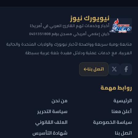
نيويورك نيوز
أخبار وخدمات تهم القارئ العربي في أمريكا
كيان إعلامي أمريكي مسجل برقم 0451351808
متابعة يومية سريعة وواضحة لأخبار نيويورك والولايات المتحدة والجالية
العربية، مع خدمات عملية ودلائل مفيدة بلغة عربية بسيطة.
اتصل بنا
روابط مهمة
الرئيسية
من نحن
أعلن معنا
سياسة التحرير
سياسة الخصوصية
الملف القانوني
اتصل بنا
شهادة التأسيس