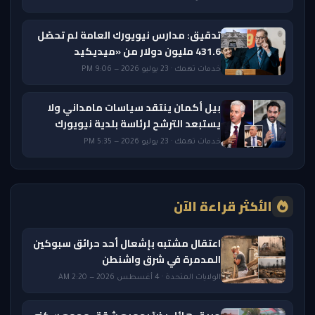
تدقيق: مدارس نيويورك العامة لم تحصّل
431.6 مليون دولار من «ميديكيد
خدمات تهمك · 23 يوليو 2026 — 9:06 PM
بيل أكمان ينتقد سياسات مامداني ولا
يستبعد الترشح لرئاسة بلدية نيويورك
خدمات تهمك · 23 يوليو 2026 — 5:35 PM
الأكثر قراءة الآن
اعتقال مشتبه بإشعال أحد حرائق سبوكين
المدمرة في شرق واشنطن
الولايات المتحدة · 4 أغسطس 2026 — 2:20 AM