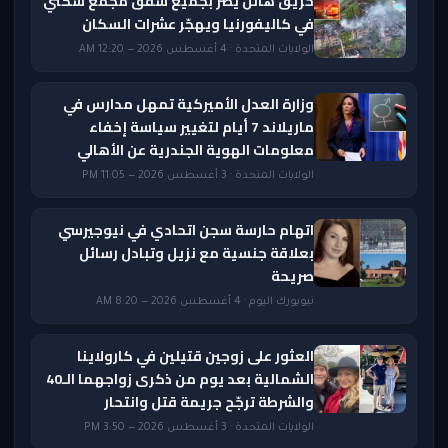
حريق هائل يضرّ بجميع شقق مجمع سكني
في كاليفورنيا ويهجّر عشرات السكان
الولايات المتحدة · 4 أغسطس 2026 — 12:20 AM
وزارة العدل الأميركية تمهل مدارس في
ماريلاند 7 أيام لتغيير سياسة إخفاء
معلومات الهوية الجندرية عن الأهالي
الولايات المتحدة · 3 أغسطس 2026 — 11:05 PM
اتهام حارسة سجن اتحادي في نيوجيرسي
بعلاقة جنسية مع نزيل وتبادل رسائل
صريحة
نيويورك اليوم · 4 أغسطس 2026 — 8:20 AM
العثور على زوجين قتيلين في كارولاينا
الشمالية بعد يوم من ذكرى زواجهما الـ40
والشرطة ترجّح جريمة قتل وانتحار
الولايات المتحدة · 3 أغسطس 2026 — 3:50 PM