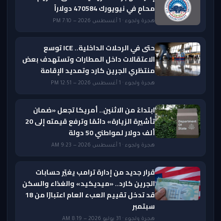
محامٍ في نيويورك 470584 دولاراً
هجرة ولجوء · 1 أغسطس 2026 — 7:10 PM
حتى في الرحلات الداخلية.. ICE توسع
الاعتقالات داخل المطارات وتستهدف بعض
منتظري الجرين كارد وتمديد الإقامة
هجرة ولجوء · 1 أغسطس 2026 — 12:51 PM
ابتداءً من الاثنين.. أمريكا تجعل «ضمان
تأشيرة الزيارة» دائمًا وترفع قيمته إلى 20
ألف دولار لمواطني 50 دولة
هجرة ولجوء · 1 أغسطس 2026 — 9:23 AM
قرار جديد من إدارة ترامب يغيّر حسابات
الجرين كارد.. «ميديكيد» والغذاء والسكن
قد تدخل تقييم العبء العام اعتبارًا من 18
سبتمبر
هجرة ولجوء · 31 يوليو 2026 — 8:19 AM