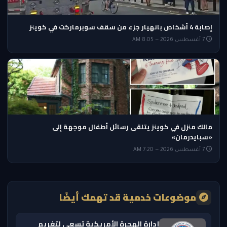
إصابة 4 أشخاص بانهيار جزء من سقف سوبرماركت في كوينز
7 أغسطس 2026 — 8:05 AM
مالك منزل في كوينز يتلقى رسائل أطفال موجهة إلى
«سبايدرمان»
7 أغسطس 2026 — 7:20 AM
موضوعات خدمية قد تهمك أيضًا
إدارة الهجرة الأمريكية تسعى لتغريم