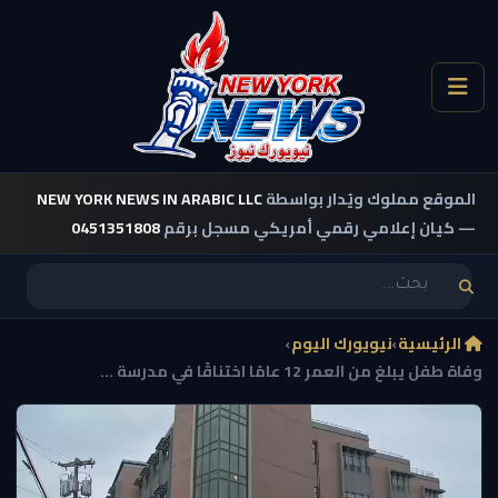
الموقع مملوك ويُدار بواسطة
NEW YORK NEWS IN ARABIC LLC
— كيان إعلامي رقمي أمريكي مسجل برقم
0451351808
الرئيسية
›
نيويورك اليوم
›
وفاة طفل يبلغ من العمر 12 عامًا اختناقًا في مدرسة ...