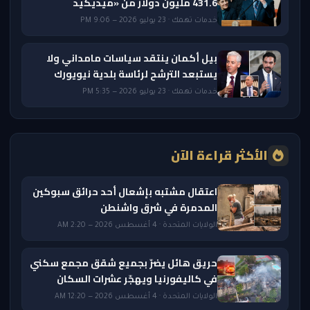
431.6 مليون دولار من «ميديكيد
خدمات تهمك · 23 يوليو 2026 — 9:06 PM
بيل أكمان ينتقد سياسات مامداني ولا
يستبعد الترشح لرئاسة بلدية نيويورك
خدمات تهمك · 23 يوليو 2026 — 5:35 PM
الأكثر قراءة الآن
اعتقال مشتبه بإشعال أحد حرائق سبوكين
المدمرة في شرق واشنطن
الولايات المتحدة · 4 أغسطس 2026 — 2:20 AM
حريق هائل يضرّ بجميع شقق مجمع سكني
في كاليفورنيا ويهجّر عشرات السكان
الولايات المتحدة · 4 أغسطس 2026 — 12:20 AM