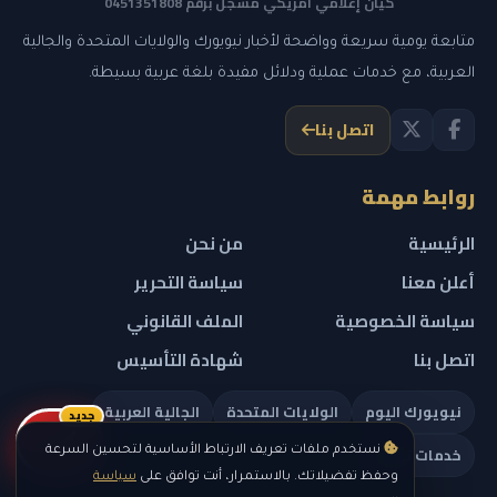
كيان إعلامي أمريكي مسجل برقم 0451351808
متابعة يومية سريعة وواضحة لأخبار نيويورك والولايات المتحدة والجالية
العربية، مع خدمات عملية ودلائل مفيدة بلغة عربية بسيطة.
اتصل بنا
روابط مهمة
الرئيسية
من نحن
أعلن معنا
سياسة التحرير
سياسة الخصوصية
الملف القانوني
اتصل بنا
شهادة التأسيس
نيويورك اليوم
الولايات المتحدة
الجالية العربية
جديد
ريلز
خدمات تهمك
نستخدم ملفات تعريف الارتباط الأساسية لتحسين السرعة
وحفظ تفضيلاتك. بالاستمرار، أنت توافق على
سياسة