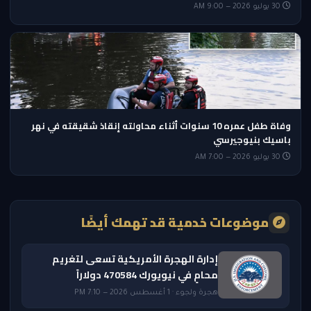
30 يوليو 2026 — 9:00 AM
وفاة طفل عمره 10 سنوات أثناء محاولته إنقاذ شقيقته في نهر
باسيك بنيوجيرسي
30 يوليو 2026 — 7:00 AM
موضوعات خدمية قد تهمك أيضًا
إدارة الهجرة الأمريكية تسعى لتغريم
محامٍ في نيويورك 470584 دولاراً
هجرة ولجوء · 1 أغسطس 2026 — 7:10 PM