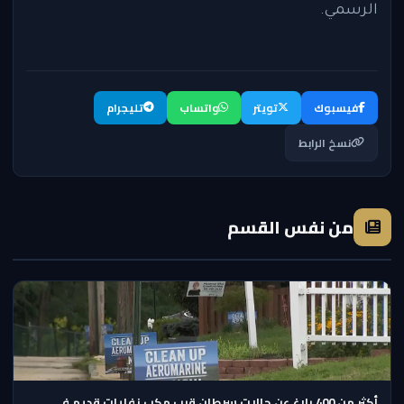
الرسمي.
فيسبوك
تويتر
واتساب
تليجرام
نسخ الرابط
من نفس القسم
أكثر من 400 بلاغ عن حالات سرطان قرب مكب نفايات قديم في