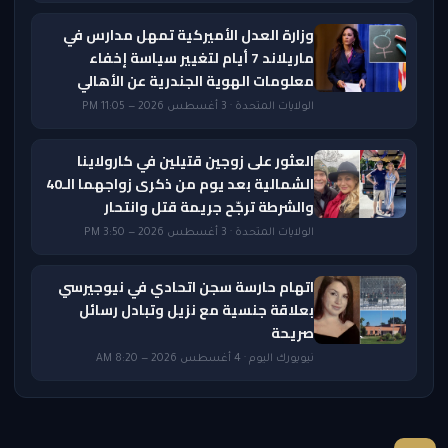
وزارة العدل الأميركية تمهل مدارس في
ماريلاند 7 أيام لتغيير سياسة إخفاء
معلومات الهوية الجندرية عن الأهالي
الولايات المتحدة · 3 أغسطس 2026 — 11:05 PM
العثور على زوجين قتيلين في كارولاينا
الشمالية بعد يوم من ذكرى زواجهما الـ40
والشرطة ترجّح جريمة قتل وانتحار
الولايات المتحدة · 3 أغسطس 2026 — 3:50 PM
اتهام حارسة سجن اتحادي في نيوجيرسي
بعلاقة جنسية مع نزيل وتبادل رسائل
صريحة
نيويورك اليوم · 4 أغسطس 2026 — 8:20 AM