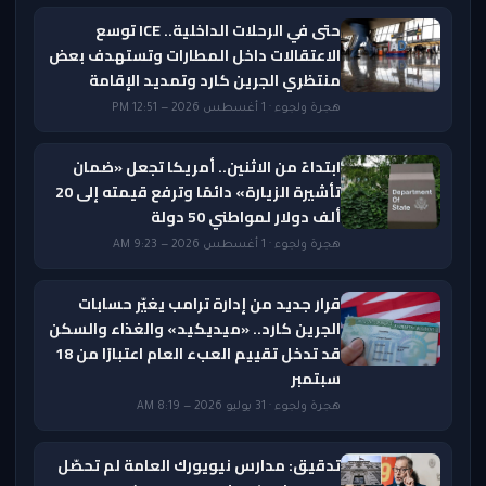
حتى في الرحلات الداخلية.. ICE توسع
الاعتقالات داخل المطارات وتستهدف بعض
منتظري الجرين كارد وتمديد الإقامة
هجرة ولجوء · 1 أغسطس 2026 — 12:51 PM
ابتداءً من الاثنين.. أمريكا تجعل «ضمان
تأشيرة الزيارة» دائمًا وترفع قيمته إلى 20
ألف دولار لمواطني 50 دولة
هجرة ولجوء · 1 أغسطس 2026 — 9:23 AM
قرار جديد من إدارة ترامب يغيّر حسابات
الجرين كارد.. «ميديكيد» والغذاء والسكن
قد تدخل تقييم العبء العام اعتبارًا من 18
سبتمبر
هجرة ولجوء · 31 يوليو 2026 — 8:19 AM
تدقيق: مدارس نيويورك العامة لم تحصّل