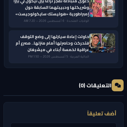
دعوى متبادلة تفجر نزاعًا بين نيكول لي بيرا
وشريكتها وحبيبتهما السابقة حول
إمبراطورية «هوليستك سايكولوجيست»
الولايات المتحدة · 6 أغسطس 2026 — 7:20 AM
حاولت إعادة سيارتها إلى وضع التوقف
فتحركت وحاصرتها أمام منزلها.. مصرع أم
عراقية لخمسة أبناء في ميشيغان
الجالية العربية · 5 أغسطس 2026 — 1:50 PM
التعليقات (0)
أضف تعليقاً