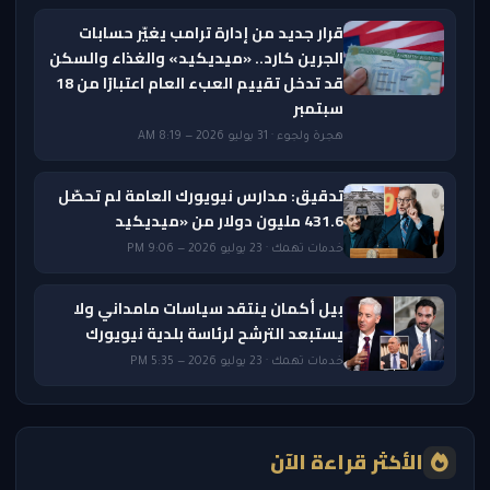
قرار جديد من إدارة ترامب يغيّر حسابات
الجرين كارد.. «ميديكيد» والغذاء والسكن
قد تدخل تقييم العبء العام اعتبارًا من 18
سبتمبر
هجرة ولجوء · 31 يوليو 2026 — 8:19 AM
تدقيق: مدارس نيويورك العامة لم تحصّل
431.6 مليون دولار من «ميديكيد
خدمات تهمك · 23 يوليو 2026 — 9:06 PM
بيل أكمان ينتقد سياسات مامداني ولا
يستبعد الترشح لرئاسة بلدية نيويورك
خدمات تهمك · 23 يوليو 2026 — 5:35 PM
الأكثر قراءة الآن