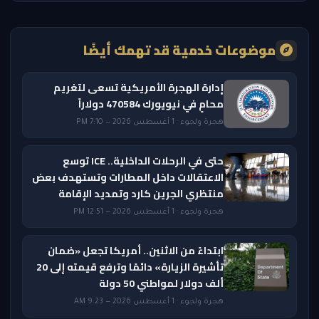
موضوعات خدمية قد تهمك أيضًا
إدارة الهجرة الأمريكية تسعى لتغريم
محامٍ في نيويورك 470584 دولاراً
هجرة ولجوء · 1 أغسطس 2026 — 7:10 PM
حتى في الرحلات الداخلية.. ICE توسع
الاعتقالات داخل المطارات وتستهدف بعض
منتظري الجرين كارد وتمديد الإقامة
هجرة ولجوء · 1 أغسطس 2026 — 12:51 PM
ابتداءً من الاثنين.. أمريكا تجعل «ضمان
تأشيرة الزيارة» دائمًا وترفع قيمته إلى 20
ألف دولار لمواطني 50 دولة
هجرة ولجوء · 1 أغسطس 2026 — 9:23 AM