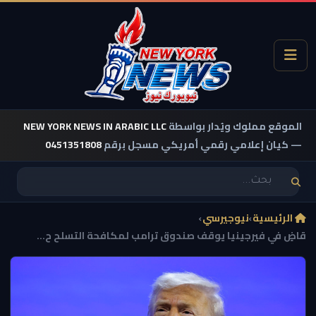
الموقع مملوك ويُدار بواسطة
NEW YORK NEWS IN ARABIC LLC
— كيان إعلامي رقمي أمريكي مسجل برقم
0451351808
الرئيسية
›
نيوجيرسي
›
قاضٍ في فيرجينيا يوقف صندوق ترامب لمكافحة التسلح ح...