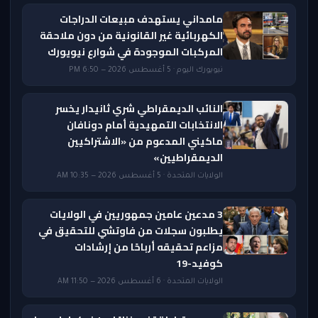
مامداني يستهدف مبيعات الدراجات
الكهربائية غير القانونية من دون ملاحقة
المركبات الموجودة في شوارع نيويورك
نيويورك اليوم · 5 أغسطس 2026 — 6:50 PM
النائب الديمقراطي شري ثانيدار يخسر
الانتخابات التمهيدية أمام دونافان
ماكيني المدعوم من «الاشتراكيين
الديمقراطيين»
الولايات المتحدة · 5 أغسطس 2026 — 10:35 AM
3 مدعين عامين جمهوريين في الولايات
يطلبون سجلات من فاوتشي للتحقيق في
مزاعم تحقيقه أرباحًا من إرشادات
كوفيد-19
الولايات المتحدة · 6 أغسطس 2026 — 11:50 AM