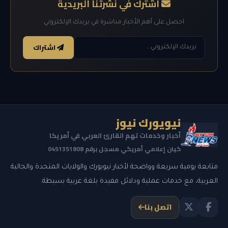
اشترك في نشرتنا البريدية
احصل على أهم الأخبار مباشرة في بريدك الإلكتروني
اشتراك
نيويورك نيوز
أخبار وخدمات تهم القارئ العربي في أمريكا
كيان إعلامي أمريكي مسجل برقم 0451351808
متابعة يومية سريعة وواضحة لأخبار نيويورك والولايات المتحدة والجالية
العربية، مع خدمات عملية ودلائل مفيدة بلغة عربية بسيطة.
اتصل بنا