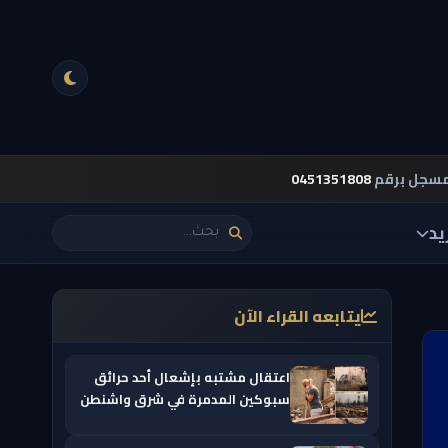
مسجل برقم
0451351808
يد
يتابعه القراء الآن
اعتقال مشتبه بإشعال أحد حرائق
سبوكين المدمرة في شرق واشنطن