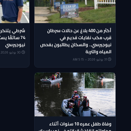
أكثر من 400 بلاغ عن حالات سرطان
شرطي يتنكر 
قرب مكب نفايات قديم في
74 سائقًا 
نيوجيرسي.. والسكان يطالبون بفحص
نيوجيرسي
المياه والتربة
30 يوليو 2026 — 8:30 PM
31 يوليو 2026 — 5:15 AM
وفاة طفل عمره 10 سنوات أثناء
محاولته إنقاذ شقيقته في نهر باسيك