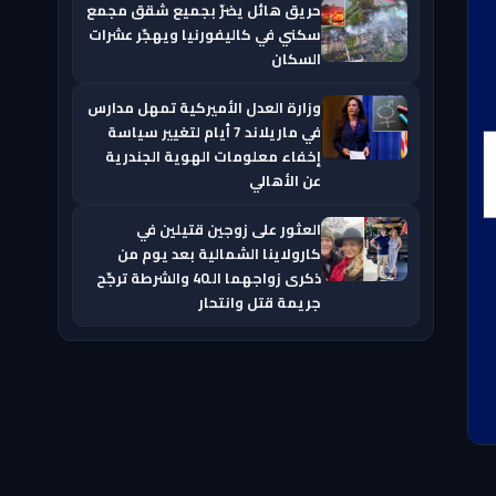
حريق هائل يضرّ بجميع شقق مجمع
سكني في كاليفورنيا ويهجّر عشرات
السكان
وزارة العدل الأميركية تمهل مدارس
في ماريلاند 7 أيام لتغيير سياسة
إخفاء معلومات الهوية الجندرية
عن الأهالي
العثور على زوجين قتيلين في
كارولاينا الشمالية بعد يوم من
ذكرى زواجهما الـ40 والشرطة ترجّح
جريمة قتل وانتحار