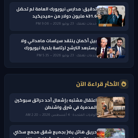
تدقيق: مدارس نيويورك العامة لم تحصّل
431.6 مليون دولار من «ميديكيد
خدمات تهمك · 23 يوليو 2026 — 9:06 PM
بيل أكمان ينتقد سياسات مامداني ولا
يستبعد الترشح لرئاسة بلدية نيويورك
خدمات تهمك · 23 يوليو 2026 — 5:35 PM
الأكثر قراءة الآن
اعتقال مشتبه بإشعال أحد حرائق سبوكين
المدمرة في شرق واشنطن
الولايات المتحدة · 4 أغسطس 2026 — 2:20 AM
حريق هائل يضرّ بجميع شقق مجمع سكني