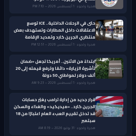
هجرة ولجوء · 1 أغسطس 2026 — 7:10 PM
حتى في الرحلات الداخلية.. ICE توسع
الاعتقالات داخل المطارات وتستهدف بعض
منتظري الجرين كارد وتمديد الإقامة
هجرة ولجوء · 1 أغسطس 2026 — 12:51 PM
ابتداءً من الاثنين.. أمريكا تجعل «ضمان
تأشيرة الزيارة» دائمًا وترفع قيمته إلى 20
ألف دولار لمواطني 50 دولة
هجرة ولجوء · 1 أغسطس 2026 — 9:23 AM
قرار جديد من إدارة ترامب يغيّر حسابات
الجرين كارد.. «ميديكيد» والغذاء والسكن
قد تدخل تقييم العبء العام اعتبارًا من 18
سبتمبر
هجرة ولجوء · 31 يوليو 2026 — 8:19 AM