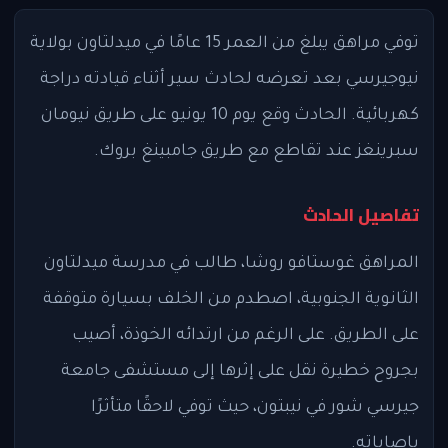
توفي مراهق يبلغ من العمر 15 عامًا في ميدلتاون بولاية
نيوجيرسي بعد تعرضه لحادث سير أثناء قيادته دراجة
كهربائية. الحادث وقع يوم 10 يونيو على طريق نيومان
سبرينغز عند تقاطع مع طريق جامبينغ بروك.
تفاصيل الحادث
المراهق غوستافو روشا، طالب في مدرسة ميدلتاون
الثانوية الجنوبية، اصطدم من الخلف بسيارة متوقفة
على الطريق. على الرغم من ارتدائه الخوذة، أصيب
بجروح خطيرة نقل على إثرها إلى مستشفى جامعة
جيرسي شور في نيبتون، حيث توفي لاحقًا متأثرًا
بإصاباته.